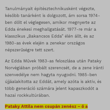
Tanulmányait építésztechnikusként végezte,
később tanárként is dolgozott, ám sorsa 1974-
ben dőlt el véglegesen, amikor megnyerte az
Edda énekesi meghallgatását. 1977-re már a
klasszikus „Bakancsos Edda” élén állt, és az
1980-as évek elején a zenekar országos
népszerűségre tett szert.
Az Edda Művek 1983-as feloszlása után Pataky
Norvégiában próbált szerencsét, de a zene iránti
szenvedélye nem hagyta nyugodni. 1985-ben
újjáalakította az Eddát, amely azóta is aktív, és
több generáció számára jelent kapaszkodót a
hazai rockkultúrában.
Pataky Attila nem csupán zenész – ő a