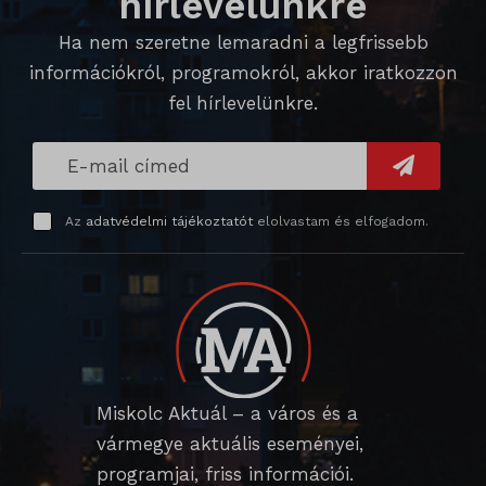
hírlevelünkre
_qimei_uuid42
Ha nem szeretne lemaradni a legfrissebb
információkról, programokról, akkor iratkozzon
amp_*
fel hírlevelünkre.
cato_fw_inet
chatbase_anon_id
cookieyes-consent
Az
adatvédelmi tájékoztatót
elolvastam és elfogadom.
domain
i18next
litespeed_qc_hide_banner
perf_*
Miskolc Aktuál – a város és a
SameSite
vármegye aktuális eseményei,
SL_G_WPT_TO
programjai, friss információi.