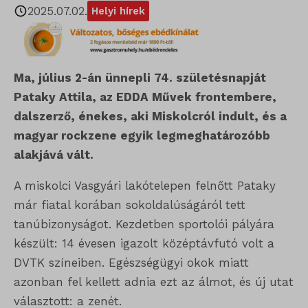
2025.07.02.
Helyi hírek
Ma, július 2-án ünnepli 74. születésnapját
Pataky Attila, az EDDA Művek frontembere,
dalszerző, énekes, aki Miskolcról indult, és a
magyar rockzene egyik legmeghatározóbb
alakjává vált.
A miskolci Vasgyári lakótelepen felnőtt Pataky
már fiatal korában sokoldalúságáról tett
tanúbizonyságot. Kezdetben sportolói pályára
készült: 14 évesen igazolt középtávfutó volt a
DVTK színeiben. Egészségügyi okok miatt
azonban fel kellett adnia ezt az álmot, és új utat
választott: a zenét.