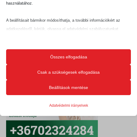
Megosztás:
használatához.
A beállításait bármikor módosíthatja, a további információkért az
adatkezelésről, kérjük, olvassa el adatvédelmi szabályzatunkat.
Beállításait később módosíthatja megváltoztathatja.
Ne feledje, hogy ha bizonyos típusú sütik, vagy szolgáltatások
Összes elfogadása
letiltása mellett dönt, az befolyásolhatja a webhely által nyújtott
élményét és az általunk kínált szolgáltatásokat.
Csak a szükségesek elfogadása
Beállítások mentése
Alapvető
Az alapvető sütik és szolgáltatások biztosítják az oldal megfelelő
Adatvédelmi irányelvek
működéséhez. Ezek a sütik és szolgáltatások a GDPR szerint nem
igénylik a felhasználó hozzájárulását.
Részletek megjelenítése