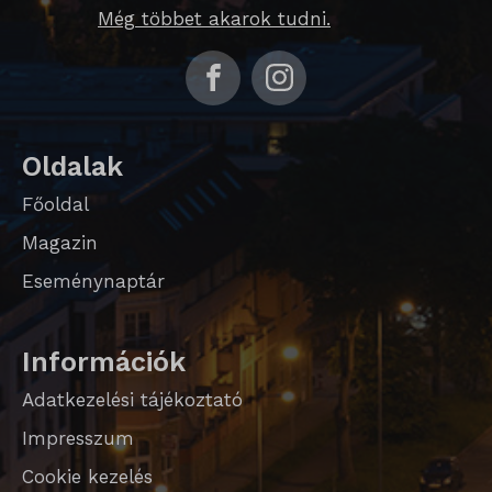
SL_GWPT_Show_Hide_tmp
Még többet akarok tudni.
SL_wptGlobTipTmp
SLO_G_WPT_TO
SLO_GWPT_Show_Hide_tmp
Oldalak
SLO_wptGlobTipTmp
Főoldal
sm_spd_caution
Magazin
ssm_au_c
Eseménynaptár
Információk
Adatkezelési tájékoztató
Impresszum
Cookie kezelés