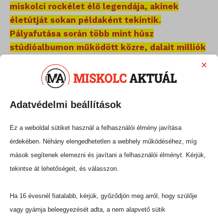
miskolci rockélet élő legendája, akinek
életútját sokan példaként tekintik.
Pályafutása során több mint húsz
stúdióalbumon működött közre, dalait milliók
ismerik és éneklik együtt vele országszerte.
×
A miskolci születésű művész nemcsak a város,
hanem az egész ország büszkesége.
Adatvédelmi beállítások
A mai napon rajongók ezrei köszöntik
Ez a weboldal sütiket használ a felhasználói élmény javítása
születésnapja alkalmából – a miskolciak pedig
érdekében. Néhány elengedhetetlen a webhely működéséhez, míg
különösen hálásak, hogy egy ilyen kiemelkedő
mások segítenek elemezni és javítani a felhasználói élményt. Kérjük,
művész szülővárosának vallja magát.
tekintse át lehetőségeit, és válasszon.
Isten éltesse sokáig Pataky Attilát!
Ha 16 évesnél fiatalabb, kérjük, győződjön meg arról, hogy szülője
Fotó: Mti
vagy gyámja beleegyezését adta, a nem alapvető sütik