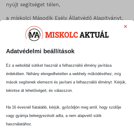
nyújt segítséget télen,
a miskolci Második Esély Állatvédő Alapítványt,
×
amely gyepmesteri telepekről mentett kutyák
ellátására gyűjt támogatást.
A szervezők tartós élelmiszert, tisztálkodási és
Adatvédelmi beállítások
tisztítószereket, ruhákat, illetve kutyatápot és
állatfelszereléseket várnak az adományozóktól,
Ez a weboldal sütiket használ a felhasználói élmény javítása
amelyeket december 2. és 18. között a
érdekében. Néhány elengedhetetlen a webhely működéséhez, míg
gyűjtőpontokon fogadnak, illetve december 20-
mások segítenek elemezni és javítani a felhasználói élményt. Kérjük,
án a dédestapolcsányi Művelődési Házban is
tekintse át lehetőségeit, és válasszon.
leadhatók.
Ha 16 évesnél fiatalabb, kérjük, győződjön meg arról, hogy szülője
Biztonság és közösségi élmény
vagy gyámja beleegyezését adta, a nem alapvető sütik
használatához.
A felvonulást a rendőrségen és a rekordhitelesítő
szervezetnél előzetesen bejelentették, és a