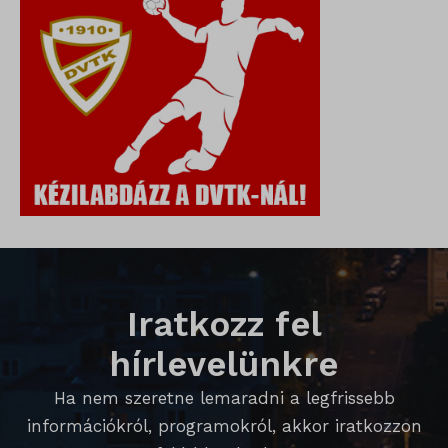
amp_*
cato_fw_inet
chatbase_anon_id
cookieyes-consent
domain
i18next
litespeed_qc_hide_banner
perf_*
Iratkozz fel
SameSite
hírlevelünkre
SL_G_WPT_TO
Ha nem szeretne lemaradni a legfrissebb
SL_GWPT_Show_Hide_tmp
információkról, programokról, akkor iratkozzon