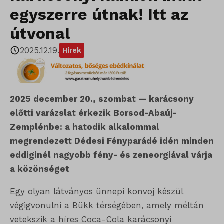
egyszerre útnak! Itt az
útvonal
2025.12.19.
Hírek
2025 december 20., szombat — karácsony
előtti varázslat érkezik Borsod-Abaúj-
Zemplénbe: a hatodik alkalommal
megrendezett Dédesi Fényparádé idén minden
eddiginél nagyobb fény- és zeneorgiával várja
a közönséget
Egy olyan látványos ünnepi konvoj készül
végigvonulni a Bükk térségében, amely méltán
vetekszik a híres Coca-Cola karácsonyi