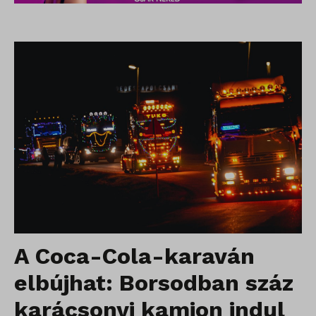
A Coca-Cola-karaván
elbújhat: Borsodban száz
karácsonyi kamion indul