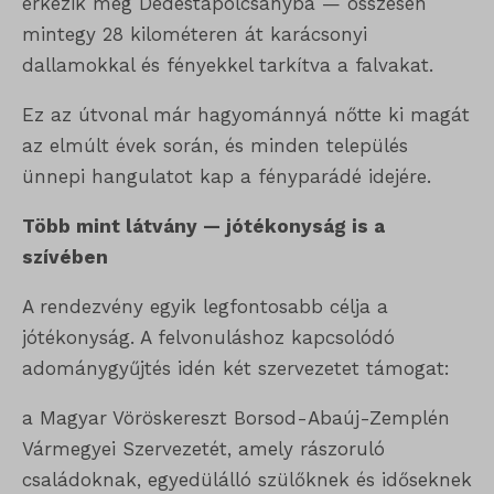
érkezik meg Dédestapolcsányba — összesen
mintegy 28 kilométeren át karácsonyi
dallamokkal és fényekkel tarkítva a falvakat.
Ez az útvonal már hagyománnyá nőtte ki magát
az elmúlt évek során, és minden település
ünnepi hangulatot kap a fényparádé idejére.
Több mint látvány — jótékonyság is a
szívében
A rendezvény egyik legfontosabb célja a
jótékonyság. A felvonuláshoz kapcsolódó
adománygyűjtés idén két szervezetet támogat:
a Magyar Vöröskereszt Borsod-Abaúj-Zemplén
Vármegyei Szervezetét, amely rászoruló
családoknak, egyedülálló szülőknek és időseknek