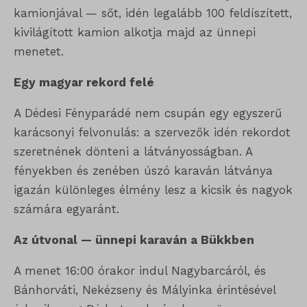
kamionjával — sőt, idén legalább 100 feldíszített,
kivilágított kamion alkotja majd az ünnepi
menetet.
Egy magyar rekord felé
A Dédesi Fényparádé nem csupán egy egyszerű
karácsonyi felvonulás: a szervezők idén rekordot
szeretnének dönteni a látványosságban. A
fényekben és zenében úszó karaván látványa
igazán különleges élmény lesz a kicsik és nagyok
számára egyaránt.
Az útvonal — ünnepi karaván a Bükkben
A menet 16:00 órakor indul Nagybarcáról, és
Bánhorváti, Nekézseny és Mályinka érintésével