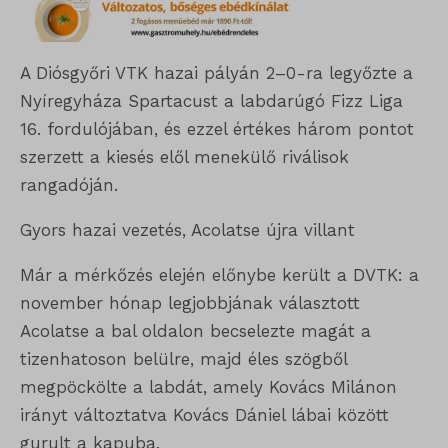
A Diósgyőri VTK hazai pályán 2–0-ra legyőzte a
Nyíregyháza Spartacust a labdarúgó Fizz Liga
16. fordulójában, és ezzel értékes három pontot
szerzett a kiesés elől menekülő riválisok
rangadóján.
Gyors hazai vezetés, Acolatse újra villant
Már a mérkőzés elején előnybe került a DVTK: a
november hónap legjobbjának választott
Acolatse a bal oldalon becselezte magát a
tizenhatoson belülre, majd éles szögből
megpöckölte a labdát, amely Kovács Milánon
irányt változtatva Kovács Dániel lábai között
gurult a kapuba.