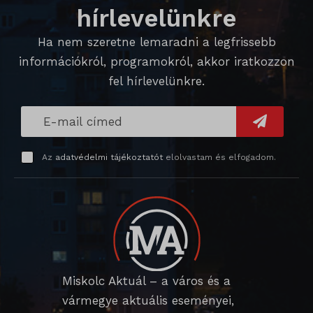
domain
hírlevelünkre
i18next
Ha nem szeretne lemaradni a legfrissebb
információkról, programokról, akkor iratkozzon
litespeed_qc_hide_banner
fel hírlevelünkre.
perf_*
SameSite
SL_G_WPT_TO
Az
adatvédelmi tájékoztatót
elolvastam és elfogadom.
SL_GWPT_Show_Hide_tmp
SL_wptGlobTipTmp
SLO_G_WPT_TO
SLO_GWPT_Show_Hide_tmp
Miskolc Aktuál – a város és a
SLO_wptGlobTipTmp
vármegye aktuális eseményei,
sm_spd_caution