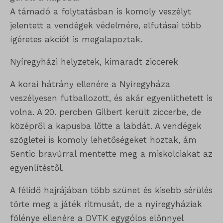
A támadó a folytatásban is komoly veszélyt
jelentett a vendégek védelmére, elfutásai több
ígéretes akciót is megalapoztak.
Nyíregyházi helyzetek, kimaradt ziccerek
A korai hátrány ellenére a Nyíregyháza
veszélyesen futballozott, és akár egyenlíthetett is
volna. A 20. percben Gilbert került ziccerbe, de
középről a kapusba lőtte a labdát. A vendégek
szögletei is komoly lehetőségeket hoztak, ám
Sentic bravúrral mentette meg a miskolciakat az
egyenlítéstől.
A félidő hajrájában több szünet és kisebb sérülés
törte meg a játék ritmusát, de a nyíregyháziak
fölénye ellenére a DVTK egygólos előnnyel