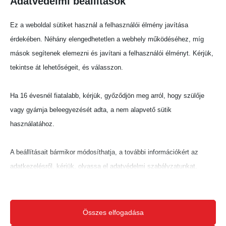
Adatvédelmi beállítások
megnyugtató második gólját. A találat
gyakorlatilag lezárta a mérkőzés érdemi részét.
Ez a weboldal sütiket használ a felhasználói élmény javítása
VAR-vizsgálat után elvett gól a hosszabbításban
érdekében. Néhány elengedhetetlen a webhely működéséhez, míg
mások segítenek elemezni és javítani a felhasználói élményt. Kérjük,
A ráadásban Szatmári még betalált egy
tekintse át lehetőségeit, és válasszon.
szabadrúgást követő kavarodás után, ám a
videobíró elemzése alapján a játékvezető nem
Ha 16 évesnél fiatalabb, kérjük, győződjön meg arról, hogy szülője
adta meg a gólt.
vagy gyámja beleegyezését adta, a nem alapvető sütik
használatához.
Fontos lépés a tabellán
A találkozó előtt mindössze egy helyezés és egy
A beállításait bármikor módosíthatja, a további információkért az
pont volt a két csapat között a tabella alján –
adatkezelésről, kérjük, olvassa el adatvédelmi szabályzatunkat.
csak a Kazincbarcika állt mögöttük. A DVTK így
Beállításait később módosíthatja megváltoztathatja.
a győzelemmel előrelépett és javított pozícióján,
míg a Nyíregyháza továbbra is a 11. helyen
Ne feledje, hogy ha bizonyos típusú sütik, vagy szolgáltatások
Összes elfogadása
tanyázik.
letiltása mellett dönt, az befolyásolhatja a webhely által nyújtott