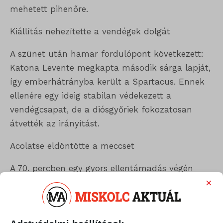
mehetett pihenőre.
Kiállítás nehezítette a vendégek dolgát
A szünet után hamar fordulópont következett:
Katona Levente megkapta második sárga lapját,
így emberhátrányba került a Spartacus. Ennek
ellenére egy ideig stabilan védekezett a
vendégcsapat, de a diósgyőriek fokozatosan
átvették az irányítást.
Acolatse eldöntötte a meccset
A 70. percben egy gyors ellentámadás végén
×
ismét Acolatse került főszerepbe: látványos
mozdulattal, félfordulattal lőtt a kapuba,
megszerezve saját második, csapata pedig a