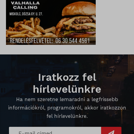
_gid
wp-settings-time-*
_dd_s
mp_*_mixpanel
mhcookie
_qimei_fingerprint
strack_tracking_code
_qimei_i_3
_qimei_uuid42
amp_*
Iratkozz fel
cato_fw_inet
hírlevelünkre
chatbase_anon_id
Ha nem szeretne lemaradni a legfrissebb
cookieyes-consent
információkról, programokról, akkor iratkozzon
domain
fel hírlevelünkre.
i18next
litespeed_qc_hide_banner