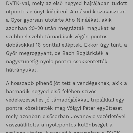
DVTK-val, mely az első negyed hajrájában tudott
ötpontos előnyt kiépíteni. A második szakaszban
a Győr gyorsan utolérte Aho Nináékat, akik
azonban 20-20 után megrázták magukat és
szebbnél szebb támadások végén pontos
dobásokkal 16 ponttal elléptek. Ekkor úgy tűnt, a
Győr megroggyant, de Bach Boglárkáék a
nagyszünetig nyolc pontra csökkentették
hátrányukat.
A hosszabb pihenő jót tett a vendégeknek, akik a
harmadik negyed első felében szívós
védekezéssel és jó támadójáékkal, triplákkal egy
pontra közelítették meg Völgyi Péter együttesét,
mely azonban elsősorban Jovanovic vezérletével
visszaállította a nyolcpontos különbséget a
szakasz végére. A negyedik negyedben a DVTK