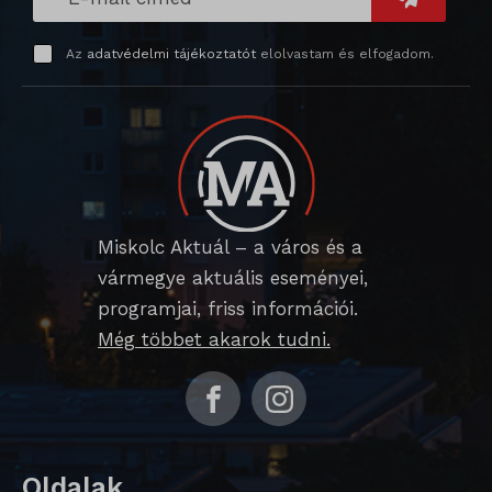
perf_*
Az
adatvédelmi tájékoztatót
elolvastam és elfogadom.
SameSite
SL_G_WPT_TO
SL_GWPT_Show_Hide_tmp
SL_wptGlobTipTmp
Miskolc Aktuál – a város és a
SLO_G_WPT_TO
vármegye aktuális eseményei,
SLO_GWPT_Show_Hide_tmp
programjai, friss információi.
Még többet akarok tudni.
SLO_wptGlobTipTmp
sm_spd_caution
ssm_au_c
Oldalak