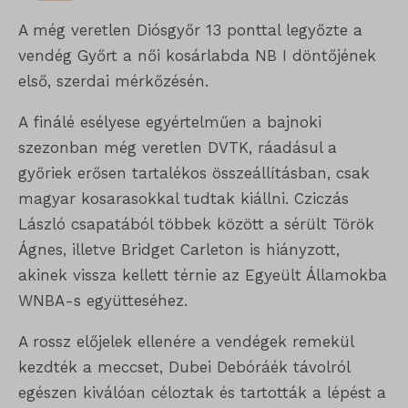
A még veretlen Diósgyőr 13 ponttal legyőzte a
vendég Győrt a női kosárlabda NB I döntőjének
első, szerdai mérkőzésén.
A finálé esélyese egyértelműen a bajnoki
szezonban még veretlen DVTK, ráadásul a
győriek erősen tartalékos összeállításban, csak
magyar kosarasokkal tudtak kiállni. Cziczás
László csapatából többek között a sérült Török
Ágnes, illetve Bridget Carleton is hiányzott,
akinek vissza kellett térnie az Egyeült Államokba
WNBA-s együtteséhez.
A rossz előjelek ellenére a vendégek remekül
kezdték a meccset, Dubei Debóráék távolról
egészen kiválóan céloztak és tartották a lépést a