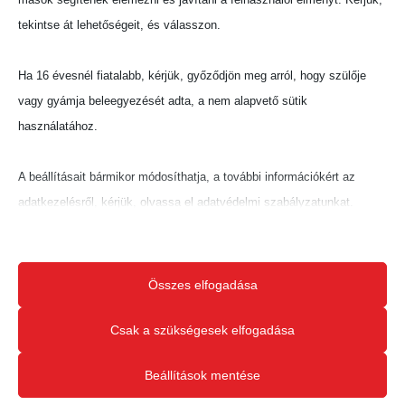
tekintse át lehetőségeit, és válasszon.
Ha 16 évesnél fiatalabb, kérjük, győződjön meg arról, hogy szülője
vagy gyámja beleegyezését adta, a nem alapvető sütik
használatához.
A beállításait bármikor módosíthatja, a további információkért az
adatkezelésről, kérjük, olvassa el adatvédelmi szabályzatunkat.
Beállításait később módosíthatja megváltoztathatja.
Ne feledje, hogy ha bizonyos típusú sütik, vagy szolgáltatások
Összes elfogadása
letiltása mellett dönt, az befolyásolhatja a webhely által nyújtott
élményét és az általunk kínált szolgáltatásokat.
Csak a szükségesek elfogadása
Beállítások mentése
Alapvető