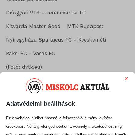
Diósgyőri VTK - Ferencvárosi TC
Kisvárda Master Good - MTK Budapest
Nyíregyháza Spartacus FC - Kecskeméti
Paksi FC - Vasas FC
(Fotó: dvtk.eu)
×
Megosztás:
Adatvédelmi beállítások
Ez a weboldal sütiket használ a felhasználói élmény javítása
érdekében. Néhány elengedhetetlen a webhely működéséhez, míg
mások segítenek elemezni és javítani a felhasználói élményt. Kérjük,