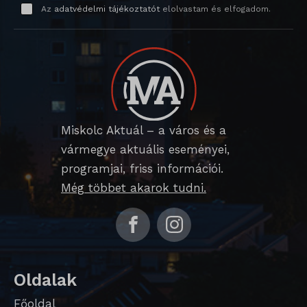
_gid
wp-settings-time-*
Az
adatvédelmi tájékoztatót
elolvastam és elfogadom.
_dd_s
mp_*_mixpanel
mhcookie
_qimei_fingerprint
strack_tracking_code
_qimei_i_3
_qimei_uuid42
Miskolc Aktuál – a város és a
amp_*
vármegye aktuális eseményei,
cato_fw_inet
programjai, friss információi.
Még többet akarok tudni.
chatbase_anon_id
cookieyes-consent
domain
i18next
Oldalak
litespeed_qc_hide_banner
Főoldal