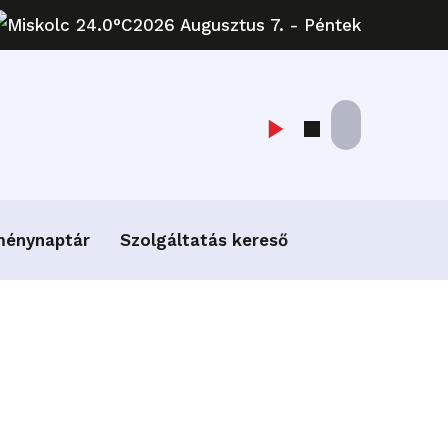
Miskolc 24.0°C
2026 Augusztus 7. - Péntek
ménynaptár
Szolgáltatás kereső