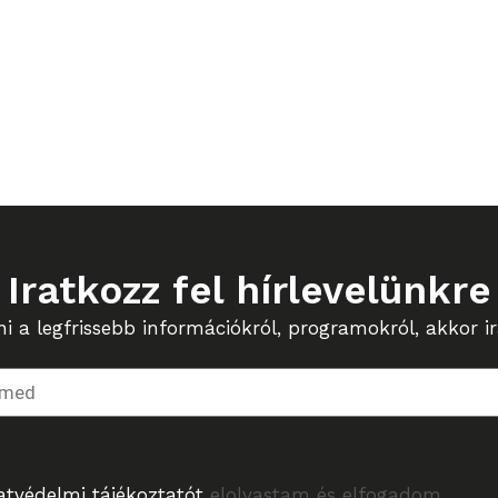
Iratkozz fel hírlevelünkre
 a legfrissebb információkról, programokról, akkor ira
atvédelmi tájékoztatót
elolvastam és elfogadom.