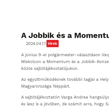
A Jobbik és a Momentu
2024.04.17.
Hírek
A június 9-ei polgármester-választáson Var
Miskolcon a Momentum és a Jobbik-Konzervat
közös sajtótájékoztatójukon.
Az együttműködésnek további tagjai a Helyi 
Magyarországa Néppárt.
A sajtótájékoztatón Varga Andrea hangsúlyo
és lesz is a jövőben, de számít arra, hog