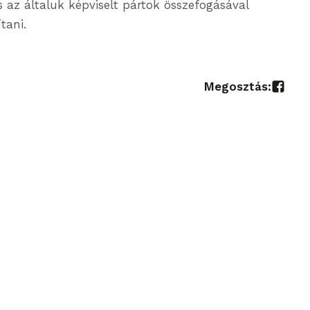
 az általuk képviselt pártok összefogásával
tani.
Megosztás: