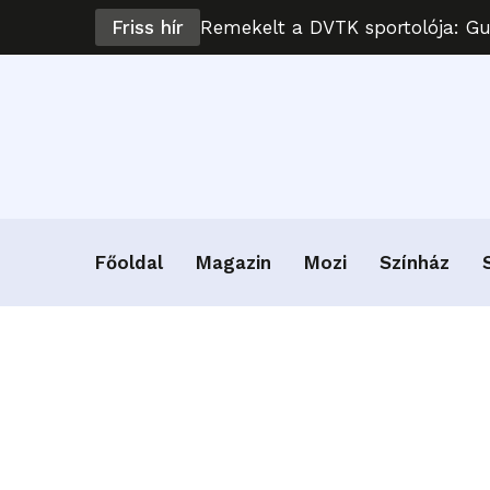
Friss hír
Remekelt a DVTK sportolója: G
Főoldal
Magazin
Mozi
Színház