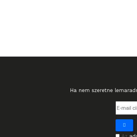
Ha nem szeretne lemaradni
Az
ad