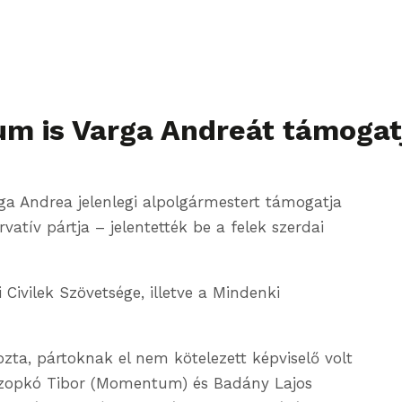
m is Varga Andreát támogat
ga Andrea jelenlegi alpolgármestert támogatja
ív pártja – jelentették be a felek szerdai
Civilek Szövetsége, illetve a Mindenki
zta, pártoknak el nem kötelezett képviselő volt
y Szopkó Tibor (Momentum) és Badány Lajos