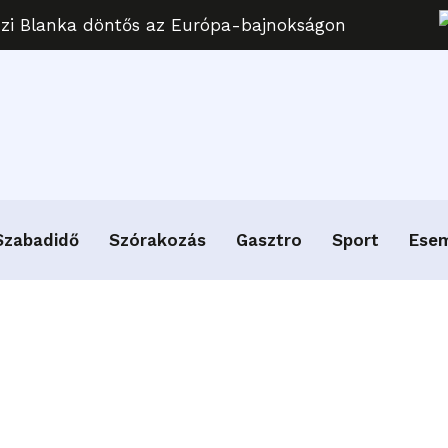
uzi Blanka döntős az Európa-bajnokságon
Szabadidő
Szórakozás
Gasztro
Sport
Ese