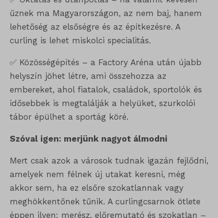
űznek ma Magyarországon, az nem baj, hanem
lehetőség az elsőségre és az építkezésre. A
curling is lehet miskolci specialitás.
✅ Közösségépítés – a Factory Aréna után újabb
helyszín jöhet létre, ami összehozza az
embereket, ahol fiatalok, családok, sportolók és
idősebbek is megtalálják a helyüket, szurkolói
tábor épülhet a sportág köré.
Szóval igen: merjünk nagyot álmodni
Mert csak azok a városok tudnak igazán fejlődni,
amelyek nem félnek új utakat keresni, még
akkor sem, ha ez elsőre szokatlannak vagy
meghökkentőnek tűnik. A curlingcsarnok ötlete
éppen ilyen: merész, előremutató és szokatlan –