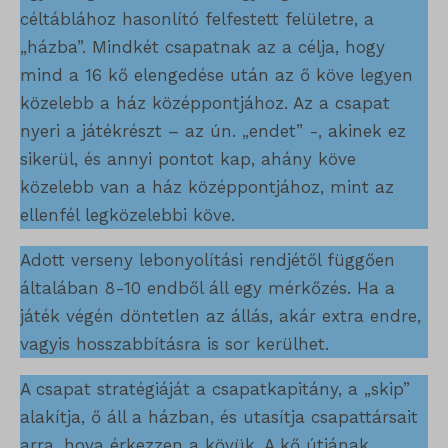
wordpress_test_cookie
céltáblához hasonlító felfestett felületre, a
magában foglal, amelyek nem tartoznak a megadott kategóriákba,
_ga_*
wp_lang
„házba”. Mindkét csapatnak az a célja, hogy
vagy amelyeket nem kategorizáltak.
_gat_gtag_ua_*
mind a 16 kő elengedése után az ő köve legyen
wp-settings-*
Részletek megjelenítése
közelebb a ház középpontjához. Az a csapat
_gid
wp-settings-time-*
nyeri a játékrészt – az ún. „endet” -, akinek ez
_dd_s
mp_*_mixpanel
sikerül, és annyi pontot kap, ahány köve
mhcookie
közelebb van a ház középpontjához, mint az
_qimei_fingerprint
strack_tracking_code
ellenfél legközelebbi köve.
_qimei_i_3
Adott verseny lebonyolítási rendjétől függően
_qimei_uuid42
általában 8-10 endből áll egy mérkőzés. Ha a
amp_*
játék végén döntetlen az állás, akár extra endre,
cato_fw_inet
vagyis hosszabbításra is sor kerülhet.
chatbase_anon_id
A csapat stratégiáját a csapatkapitány, a „skip”
alakítja, ő áll a házban, és utasítja csapattársait
cookieyes-consent
arra, hova érkezzen a kövük. A kő útjának