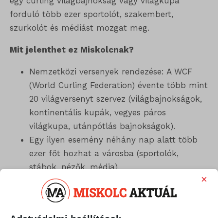
egy curling világbajnokság vagy világkupa
forduló több ezer sportolót, szakembert,
szurkolót és médiást mozgat meg.
Mit jelenthet ez Miskolcnak?
Nemzetközi versenyek rendezése: A WCF
(World Curling Federation) évente több mint
20 világversenyt szervez (világbajnokságok,
kontinentális kupák, vegyes páros
világkupa, utánpótlás bajnokságok).
Egy ilyen esemény néhány nap alatt több
ezer főt hozhat a városba (sportolók,
stábok, nézők, média).
×
Sportturizmus és edzőtáborok
Ha a miskolci csarnok valóban az ország
legnagyobbja lesz, hazai és nemzetközi