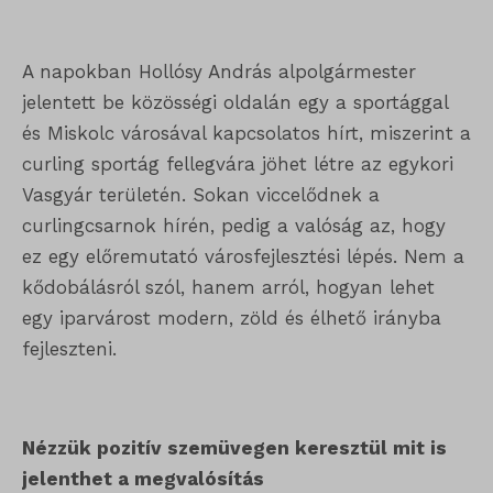
A napokban Hollósy András alpolgármester
jelentett be közösségi oldalán egy a sportággal
és Miskolc városával kapcsolatos hírt, miszerint a
curling sportág fellegvára jöhet létre az egykori
Vasgyár területén. Sokan viccelődnek a
curlingcsarnok hírén, pedig a valóság az, hogy
ez egy előremutató városfejlesztési lépés. Nem a
kődobálásról szól, hanem arról, hogyan lehet
egy iparvárost modern, zöld és élhető irányba
fejleszteni.
Nézzük pozitív szemüvegen keresztül mit is
jelenthet a megvalósítás