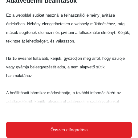
Adatvédelmi beállítások
csapatok jöhetnek edzőtáborozni –
különösen, ha más régióban nincs ilyen
Ez a weboldal sütiket használ a felhasználói élmény javítása
infrastruktúra.
érdekében. Néhány elengedhetetlen a webhely működéséhez, míg
Ez folyamatos vendégforgalmat jelenthet:
mások segítenek elemezni és javítani a felhasználói élményt. Kérjük,
szállodák, éttermek, szolgáltatók
tekintse át lehetőségeit, és válasszon.
profitálhatnak.
Hazai érdeklődés növekedése
Ha 16 évesnél fiatalabb, kérjük, győződjön meg arról, hogy szülője
A curling nálunk még fiatal sport, de ez
vagy gyámja beleegyezését adta, a nem alapvető sütik
lehetőség a felfutásra.
használatához.
Ha 5-10 év alatt 1000–2000 aktív játékos
lenne Magyarországon, az már stabil alapot
A beállításait bármikor módosíthatja, a további információkért az
adna regionális bajnokságokra, utánpótlás-
adatkezelésről, kérjük, olvassa el adatvédelmi szabályzatunkat.
programokra.
Beállításait később módosíthatja megváltoztathatja.
A miskolci curlingcsarnok a téli sportok egy
feltörekvő ágát célozza meg, ahol még
Ne feledje, hogy ha bizonyos típusú sütik, vagy szolgáltatások
Összes elfogadása
nincs verseny.
letiltása mellett dönt, az befolyásolhatja a webhely által nyújtott