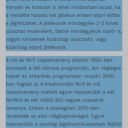
domain
irányán és hosszán is lehet módosítani azzal, ha
i18next
a mellette haladó két játékos erősen söpri előtte
a jégfelületet. A játékosok mindegyike 2-2 követ
litespeed_qc_hide_banner
csúsztat endenként, illetve mindegyikük söpör is,
perf_*
vagyis nincsenek kizárólag csúsztató, vagy
kizárólag söprő játékosok.
SameSite
SL_G_WPT_TO
A női és férfi csapatverseny először 1924-ben
szerepelt a téli olimpia programján, ám végleges
SL_GWPT_Show_Hide_tmp
helyét az ötkarikás programban csupán 2006-
SL_wptGlobTipTmp
ban foglalt el. A tradicionális férfi és női
csapatverseny mellett egyre népszerűbb a két
SLO_G_WPT_TO
férfiból és két nőből álló vegyes csapatok
SLO_GWPT_Show_Hide_tmp
versenye. Ebben a szakágban 2015-ben
SLO_wptGlobTipTmp
rendezték az első világbajnokságot. Egyre
népszerűbb a sportág legdinamikusabban fejődő
sm_spd_caution