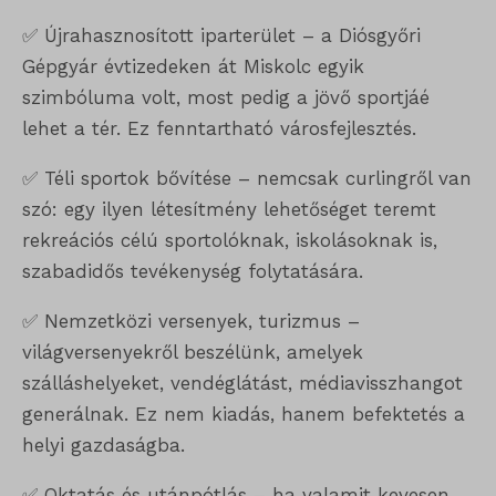
✅ Újrahasznosított iparterület – a Diósgyőri
Gépgyár évtizedeken át Miskolc egyik
szimbóluma volt, most pedig a jövő sportjáé
lehet a tér. Ez fenntartható városfejlesztés.
✅ Téli sportok bővítése – nemcsak curlingről van
szó: egy ilyen létesítmény lehetőséget teremt
rekreációs célú sportolóknak, iskolásoknak is,
szabadidős tevékenység folytatására.
✅ Nemzetközi versenyek, turizmus –
világversenyekről beszélünk, amelyek
szálláshelyeket, vendéglátást, médiavisszhangot
generálnak. Ez nem kiadás, hanem befektetés a
helyi gazdaságba.
✅ Oktatás és utánpótlás – ha valamit kevesen