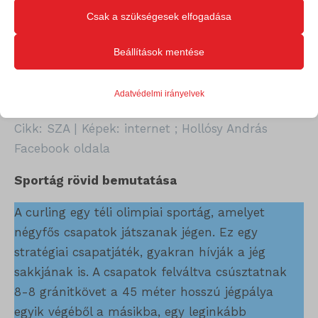
Nem „vicc”, hanem előrelátó stratégia
– ha a
élményét és az általunk kínált szolgáltatásokat.
Csak a szükségesek elfogadása
városé a legnagyobb és legmodernebb csarnok,
Beállítások mentése
azzal Miskolc sportközponttá válhat egy új
Alapvető
területen, amely évente több ezer látogatót
Az alapvető sütik és szolgáltatások biztosítják az oldal megfelelő
Adatvédelmi irányelvek
hozhat ide itthonról és külföldről is.
működéséhez. Ezek a sütik és szolgáltatások a GDPR szerint nem
igénylik a felhasználó hozzájárulását.
Cikk: SZA | Képek: internet ; Hollósy András
Részletek megjelenítése
Facebook oldala
Statisztikai
Sportág rövid bemutatása
googtrans
A statisztikai sütik és szolgáltatások felhasználási információkat
gyűjtenek, amelyek lehetővé teszik számunkra, hogy betekintést
ISCHECKURLRISK
A curling egy téli olimpiai sportág, amelyet
nyerjünk abba, hogyan lépnek kapcsolatba látogatóink a
négyfős csapatok játszanak jégen. Ez egy
sessionId
weboldalunkkal.
stratégiai csapatjáték, gyakran hívják a jég
timezone
sakkjának is. A csapatok felváltva csúsztatnak
Részletek megjelenítése
8-8 gránitkövet a 45 méter hosszú jégpálya
wordpress_logged_in_*
Egyéb szolgáltatások
egyik végéből a másikba, egy leginkább
_ga
Ez a kategória minden olyan sütit, domaint és szolgáltatást