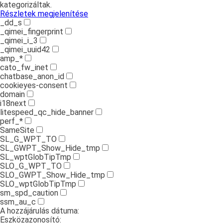
kategorizáltak.
Részletek megjelenítése
_dd_s
_qimei_fingerprint
_qimei_i_3
_qimei_uuid42
amp_*
cato_fw_inet
chatbase_anon_id
cookieyes-consent
domain
i18next
litespeed_qc_hide_banner
perf_*
SameSite
SL_G_WPT_TO
SL_GWPT_Show_Hide_tmp
SL_wptGlobTipTmp
SLO_G_WPT_TO
SLO_GWPT_Show_Hide_tmp
SLO_wptGlobTipTmp
sm_spd_caution
ssm_au_c
A hozzájárulás dátuma:
Eszközazonosító: