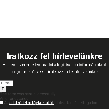
Iratkozz fel hírlevelünkre
Ha nem szeretne lemaradni a legfrissebb információkról,
programokról, akkor iratkozzon fel hírlevelünkre.
The form was sent successfully.
An error occured.
Az
adatvédelmi tájékoztatót
elolvastam és elfogadom.