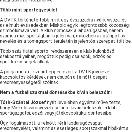
Több mint sportegyesület
A DVTK története több mint egy évszázadra nyúlik vissza, és
az elmúlt évtizedekben Miskolc egyik legfontosabb közösségi
szimbólumává vált. A klub nemcsak a labdarúgásban, hanem
számos más sportágban is jelen van, miközben az utánpótlás-
nevelés és a tömegsport területén is jelentős szerepet tölt be.
Több száz fiatal sportol rendszeresen a klub különböző
szakosztályaiban, mögöttük pedig családok, edzők és
sportközösségek állnak.
A polgármester szerint éppen ezért a DVTK jövőjével
kapcsolatos kérdések nem csupán a felnőtt csapat
eredményességéről szólnak.
Nem a futballszakmai döntésekbe kíván beleszólni
Tóth-Szántai József
nyílt levelében egyértelművé tette,
hogy Miskolc városvezetése nem kíván beleszólni a klub
sportigazgatói, edzői vagy játékospolitikai döntéseibe.
Úgy fogalmazott: a felnőtt férfi labdarúgócsapat
eredményeiért, valamint az esetleges sportszakmai hibákért a