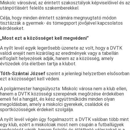
Miskolc városával, az érintett szakosztályok képviselőivel és az
utánpótlásért felelős szakemberekkel.
Célja, hogy minden érintett számára megnyugtató módon
tisztázzák a gyermek- és tömegsport jövőjével kapcsolatos
kérdéseket.
„Most ezt a közösséget kell megvédeni”
A nyílt levél egyik legerősebb üzenete az volt, hogy a DVTK
valódi erejét nem kizárólag az eredmények vagy a tabellán
elfoglalt helyezések adják, hanem az a közösség, amely
évtizedek óta életben tartja a klubot.
Tóth-Szántai József
szerint a jelenlegi helyzetben elsősorban
ezt a közösséget kell védeni.
A polgármester hangsúlyozta: Miskolc városa nem a klub ellen,
hanem a DVTK közösségi szerepének megőrzése érdekében
emeli fel a hangját, és kész együttműködni minden olyan
megoldásban, amely a miskolci gyerekek, családok és
sportközösségek érdekeit szolgálja.
A nyílt levél végén úgy fogalmazott: a DVTK valóban több mint
egy klub, ezért a miskolciak most nem csupán a futballügyek
rendezését várják, hanem felelős és átlátható válaszokat is a