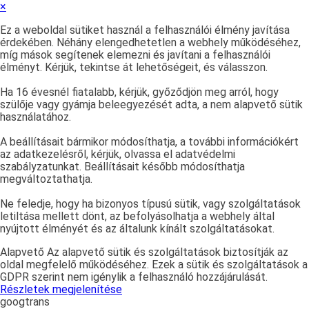
×
Ez a weboldal sütiket használ a felhasználói élmény javítása
érdekében. Néhány elengedhetetlen a webhely működéséhez,
míg mások segítenek elemezni és javítani a felhasználói
élményt. Kérjük, tekintse át lehetőségeit, és válasszon.
Ha 16 évesnél fiatalabb, kérjük, győződjön meg arról, hogy
szülője vagy gyámja beleegyezését adta, a nem alapvető sütik
használatához.
A beállításait bármikor módosíthatja, a további információkért
az adatkezelésről, kérjük, olvassa el adatvédelmi
szabályzatunkat. Beállításait később módosíthatja
megváltoztathatja.
Ne feledje, hogy ha bizonyos típusú sütik, vagy szolgáltatások
letiltása mellett dönt, az befolyásolhatja a webhely által
nyújtott élményét és az általunk kínált szolgáltatásokat.
Alapvető
Az alapvető sütik és szolgáltatások biztosítják az
oldal megfelelő működéséhez. Ezek a sütik és szolgáltatások a
GDPR szerint nem igénylik a felhasználó hozzájárulását.
Részletek megjelenítése
googtrans