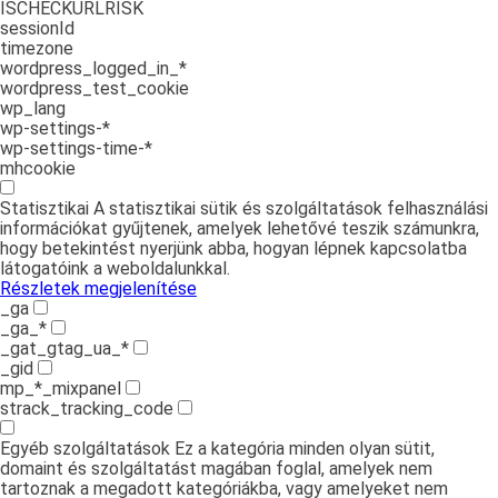
ISCHECKURLRISK
sessionId
timezone
wordpress_logged_in_*
wordpress_test_cookie
wp_lang
wp-settings-*
wp-settings-time-*
mhcookie
Statisztikai
A statisztikai sütik és szolgáltatások felhasználási
információkat gyűjtenek, amelyek lehetővé teszik számunkra,
hogy betekintést nyerjünk abba, hogyan lépnek kapcsolatba
látogatóink a weboldalunkkal.
Részletek megjelenítése
_ga
_ga_*
_gat_gtag_ua_*
_gid
mp_*_mixpanel
strack_tracking_code
Egyéb szolgáltatások
Ez a kategória minden olyan sütit,
domaint és szolgáltatást magában foglal, amelyek nem
tartoznak a megadott kategóriákba, vagy amelyeket nem