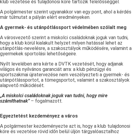
klub vezetése és tulajdonosi köre tartozik felelősséggel.
A polgármester szerint ugyanakkor van egy pont, ahol a kérdés
már túlmutat a pályán elért eredményeken.
A gyermek- és utánpótlássport védelmében szólalt meg
A városvezető szerint a miskolci családoknak joguk van tudni,
hogy a klub körül kialakult helyzet milyen hatással lehet az
utánpótlás-nevelésre, a szakosztályok működésére, valamint a
gyermekek sportolási lehetőségeire.
Nyílt levelében arra kérte a DVTK vezetését, hogy adjanak
világos és nyilvános garanciát arra: a klub pénzügyi és
sportszakmai újratervezése nem veszélyezteti a gyermek- és
utánpótlássportot, a tömegsportot, valamint a szakosztályok
alapvető működését.
„A miskolci családoknak joguk van tudni, hogy mire
számíthatnak”
– fogalmazott.
Egyeztetést kezdeményez a város
A polgármester kezdeményezte azt is, hogy a klub tulajdonosi
köre és vezetése rövid időn belül üljön tárgyalóasztalhoz