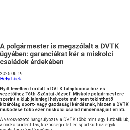
A polgármester is megszólalt a DVTK
ügyében: garanciákat kér a miskolci
családok érdekében
2026.06.19.
Helyi hírek
Nyílt levélben fordult a DVTK tulajdonosaihoz és
vezetőihez Tóth-Szántai József. Miskolc polgármestere
szerint a klub jelenlegi helyzete már nem tekinthető
kizárólag sport- vagy gazdasági kérdésnek, hiszen a DVTK
működése több ezer miskolci család mindennapjait érinti.
A városvezető hangsúlyozta: a DVTK több mint egy futballklub,
a miskolci identitás, közösségi élet és sportkultúra egyik
meghatározó intézménye.