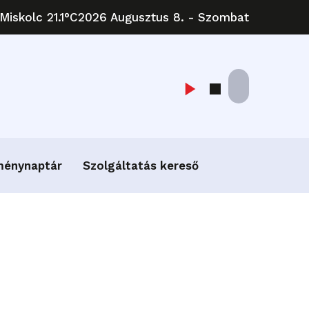
Miskolc 21.1°C
2026 Augusztus 8. - Szombat
ménynaptár
Szolgáltatás kereső