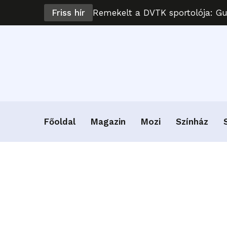
Friss hír
Remekelt a DVTK sportolója: G
Főoldal
Magazin
Mozi
Színház