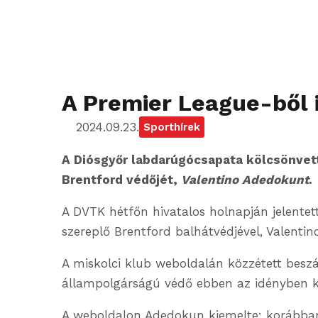
A Premier League-ből i
2024.09.23.
Sporthírek
A Diósgyőr labdarúgócsapata kölcsönvet
Brentford védőjét,
Valentino Adedokunt
.
A DVTK hétfőn hivatalos holnapján jelentet
szereplő Brentford balhátvédjével, Valentin
A miskolci klub weboldalán közzétett beszám
állampolgárságú védő ebben az idényben k
A weboldalon Adedokun kiemelte: korábba