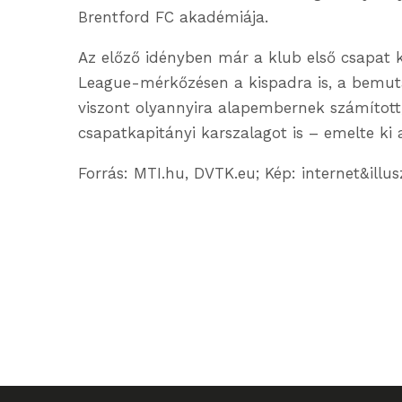
Brentford FC akadémiája.
Az előző idényben már a klub első csapat k
League-mérkőzésen a kispadra is, a bemut
viszont olyannyira alapembernek számított,
csapatkapitányi karszalagot is – emelte ki 
Forrás: MTI.hu, DVTK.eu; Kép: internet&illu