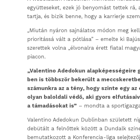
együtteseket, ezek jó benyomást tettek rá
tartja, és bízik benne, hogy a karrierje sze
„Miután nyáron sajnálatos módon meg kelle
prioritássá vált a pótlása” – emelte ki Bajú
szerettek volna „élvonalra érett fiatal magy
piacon.
„Valentino Adedokun alapképességeire g
ben is többször bekerült a meccskeretbe
számunkra az a tény, hogy szinte egy az 
olyan baloldali védő, aki gyors elfutása
a támadásokat is”
– mondta a sportigazga
Valentino Adedokun Dublinban született ni
debütált a felnőttek között a Dundalk szín
bemutatkozott a Konferencia-liga selejtezőj