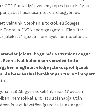
, az OTP Bank Ligát versenyképes bajnokságnak
mpontjából hasznosan telik a diósgyőri év.
tt válnunk Stephen Bitoktól, elsődleges
sz Endre, a DVTK sportigazgatója. Elárulta:
ar játékost” igazolni, ám ilyet nem találtak a
aranciát jelent, hogy már a Premier League-
. Ezen kívül különösen vonzóvá tette
egyben megfelel elődje játékosprofiljának:
ival és beadásaival hatékonyan tudja támogatni
tó.
gériai szülők gyermekeként, már 17 évesen
eiben, nemsokkal a 18. születésnapja után
ében is, ezt követően igazolta le az angol