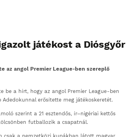
gazolt játékost a Diósgyőr
te az angol Premier League-ben szereplő
te be a hírt, hogy az angol Premier League-ben
o Adedokunnal erősítette meg játékoskeretét.
oló szerint a 21 esztendős, ír–nigériai kettős
ölcsönben futballozik a csapatnál.
n csak a nemzetközi kupákban látott magyar