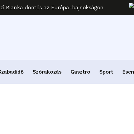
uzi Blanka döntős az Európa-bajnokságon
Szabadidő
Szórakozás
Gasztro
Sport
Ese