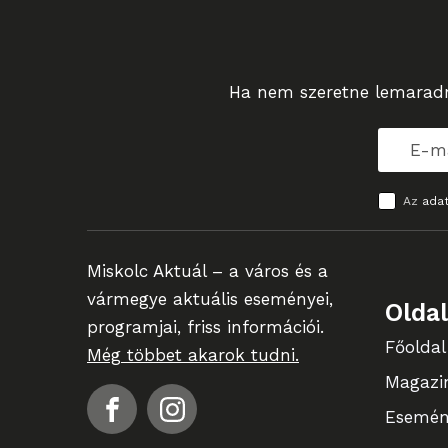
Ha nem szeretne lemaradni
Az
adat
Miskolc Aktuál – a város és a
vármegye aktuális eseményei,
Olda
programjai, friss információi.
Főoldal
Még többet akarok tudni.
Magazi
Esemén