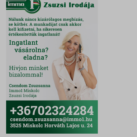
amp_*
cato_fw_inet
chatbase_anon_id
cookieyes-consent
domain
i18next
litespeed_qc_hide_banner
perf_*
SameSite
SL_G_WPT_TO
SL_GWPT_Show_Hide_tmp