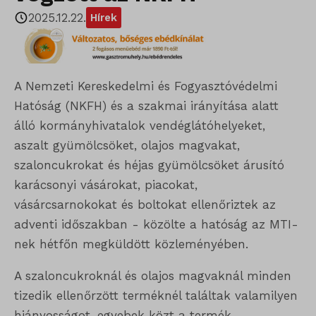
2025.12.22.
Hírek
A Nemzeti Kereskedelmi és Fogyasztóvédelmi
Hatóság (NKFH) és a szakmai irányítása alatt
álló kormányhivatalok vendéglátóhelyeket,
aszalt gyümölcsöket, olajos magvakat,
szaloncukrokat és héjas gyümölcsöket árusító
karácsonyi vásárokat, piacokat,
vásárcsarnokokat és boltokat ellenőriztek az
adventi időszakban - közölte a hatóság az MTI-
nek hétfőn megküldött közleményében.
A szaloncukroknál és olajos magvaknál minden
tizedik ellenőrzött terméknél találtak valamilyen
hiányosságot, egyebek közt a termék