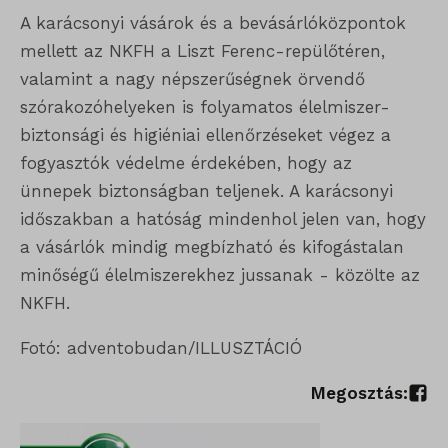
A karácsonyi vásárok és a bevásárlóközpontok
gyűjtenek, amelyek lehetővé teszik számunkra, hogy betekintést
ISCHECKURLRISK
mellett az NKFH a Liszt Ferenc-repülőtéren,
nyerjünk abba, hogyan lépnek kapcsolatba látogatóink a
sessionId
valamint a nagy népszerűségnek örvendő
weboldalunkkal.
szórakozóhelyeken is folyamatos élelmiszer-
timezone
Részletek megjelenítése
biztonsági és higiéniai ellenőrzéseket végez a
wordpress_logged_in_*
Egyéb szolgáltatások
fogyasztók védelme érdekében, hogy az
_ga
Ez a kategória minden olyan sütit, domaint és szolgáltatást
wordpress_test_cookie
ünnepek biztonságban teljenek. A karácsonyi
magában foglal, amelyek nem tartoznak a megadott kategóriákba,
_ga_*
időszakban a hatóság mindenhol jelen van, hogy
wp_lang
vagy amelyeket nem kategorizáltak.
a vásárlók mindig megbízható és kifogástalan
_gat_gtag_ua_*
wp-settings-*
Részletek megjelenítése
minőségű élelmiszerekhez jussanak - közölte az
_gid
NKFH.
wp-settings-time-*
_dd_s
mp_*_mixpanel
mhcookie
Fotó: adventobudan/ILLUSZTÁCIÓ
_qimei_fingerprint
strack_tracking_code
Megosztás:
_qimei_i_3
_qimei_uuid42