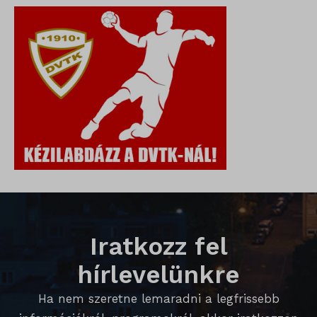
SL_wptGlobTipTmp
SLO_G_WPT_TO
SLO_GWPT_Show_Hide_tmp
SLO_wptGlobTipTmp
sm_spd_caution
ssm_au_c
Iratkozz fel
hírlevelünkre
Ha nem szeretne lemaradni a legfrissebb