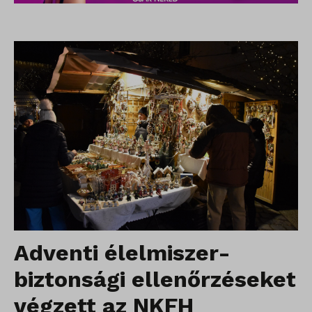
Adventi élelmiszer-
biztonsági ellenőrzéseket
végzett az NKFH