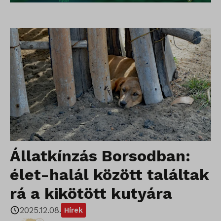
Állatkínzás Borsodban:
élet-halál között találtak
rá a kikötött kutyára
2025.12.08.
Hírek