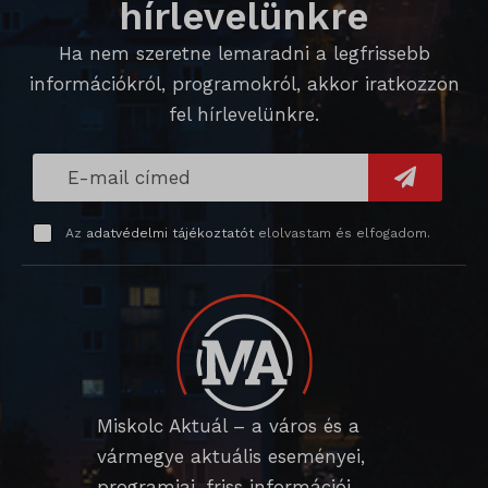
hírlevelünkre
magában foglal, amelyek nem tartoznak a megadott kategóriákba,
_ga_*
wp_lang
Ha nem szeretne lemaradni a legfrissebb
vagy amelyeket nem kategorizáltak.
_gat_gtag_ua_*
információkról, programokról, akkor iratkozzon
wp-settings-*
Részletek megjelenítése
_gid
fel hírlevelünkre.
wp-settings-time-*
_dd_s
mp_*_mixpanel
mhcookie
_qimei_fingerprint
strack_tracking_code
Az
adatvédelmi tájékoztatót
elolvastam és elfogadom.
_qimei_i_3
_qimei_uuid42
amp_*
cato_fw_inet
chatbase_anon_id
Miskolc Aktuál – a város és a
cookieyes-consent
vármegye aktuális eseményei,
programjai, friss információi.