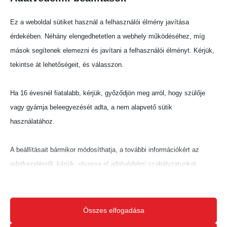
Megosztás:
Ez a weboldal sütiket használ a felhasználói élmény javítása
érdekében. Néhány elengedhetetlen a webhely működéséhez, míg
mások segítenek elemezni és javítani a felhasználói élményt. Kérjük,
tekintse át lehetőségeit, és válasszon.
Ha 16 évesnél fiatalabb, kérjük, győződjön meg arról, hogy szülője
vagy gyámja beleegyezését adta, a nem alapvető sütik
használatához.
A beállításait bármikor módosíthatja, a további információkért az
adatkezelésről, kérjük, olvassa el adatvédelmi szabályzatunkat.
Beállításait később módosíthatja megváltoztathatja.
Ne feledje, hogy ha bizonyos típusú sütik, vagy szolgáltatások
Összes elfogadása
letiltása mellett dönt, az befolyásolhatja a webhely által nyújtott