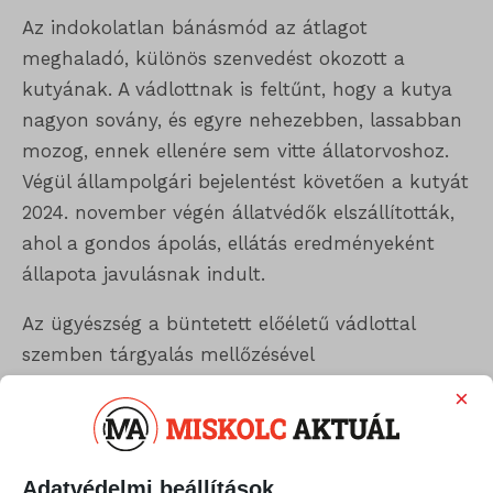
Az indokolatlan bánásmód az átlagot
meghaladó, különös szenvedést okozott a
kutyának. A vádlottnak is feltűnt, hogy a kutya
nagyon sovány, és egyre nehezebben, lassabban
mozog, ennek ellenére sem vitte állatorvoshoz.
Végül állampolgári bejelentést követően a kutyát
2024. november végén állatvédők elszállították,
ahol a gondos ápolás, ellátás eredményeként
állapota javulásnak indult.
Az ügyészség a büntetett előéletű vádlottal
szemben tárgyalás mellőzésével
büntetővégzésben közérdekű munka büntetést
×
indítványozott.
Fotó: ILLUSZTRÁCIÓ
Adatvédelmi beállítások