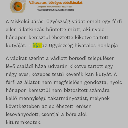
A Miskolci Járási Ügyészség vádat emelt egy férfi
ellen állatkínzás bűntette miatt, aki nyolc
hónapon keresztül éheztette kikötve tartott
kutyáját. -
írja
az Ügyészség hivatalos honlapja
A vádirat szerint a vádlott borsodi településen
lévő családi háza udvarán kikötve tartott egy
négy éves, közepes testű keverék kan kutyát. A
férfi az állatot nem megfelelően gondozta, nyolc
hónapon keresztül nem biztosított számára
kellő mennyiségű takarmányozást, melynek
következtében az eb éhezett, erősen
lesoványodott, csontjai a bőre alól
kitüremkedtek.