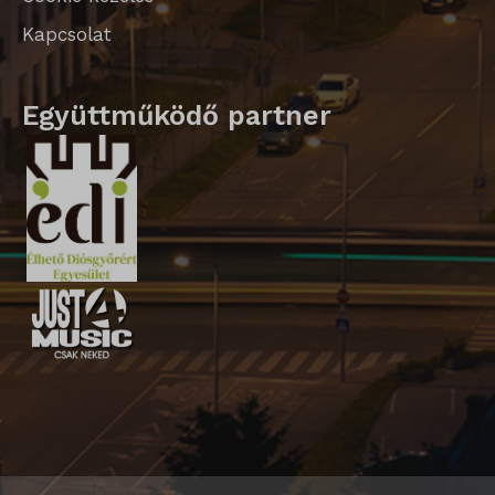
ssm_au_c
Kapcsolat
Együttműködő partner