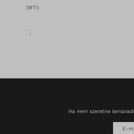
mhcook
_qimei_
(MTI)
_qimei_
amp_*
cato_fw
chatbas
cookiey
domain
i18next
litespe
perf_*
Ha nem szeretne lemaradni
SameSi
SL_G_