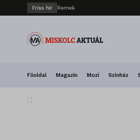
Friss hír
R
e
m
e
k
e
l
t
Főoldal
Magazin
Mozi
Színház