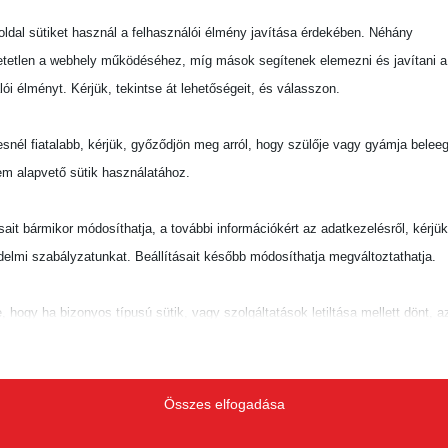
magasabb nappali hőmérséklet 4 és 11 fok között
ldal sütiket használ a felhasználói élmény javítása érdekében. Néhány
.
tetlen a webhely működéséhez, míg mások segítenek elemezni és javítani a
lói élményt. Kérjük, tekintse át lehetőségeit, és válasszon.
 lesz az ég, a felhőzet elsősorban délnyugaton
tre növekszik a csapadékhajlam, az eső mellett
snél fiatalabb, kérjük, győződjön meg arról, hogy szülője vagy gyámja belee
 havazásra is számítani kell. A déli, délkeleti
em alapvető sütik használatához.
A minimum-hőmérséklet mínusz 3 és plusz 2, a
lószínű.
ásait bármikor módosíthatja, a további információkért az adatkezelésről, kérjü
 lesz az ég, és egyre több helyen várható eső,
delmi szabályzatunkat. Beállításait később módosíthatja megváltoztathatja.
vegyes halmazállapotú csapadék sem kizárt. A
 lesz. Hajnalban mínusz 2 és plusz 3, délután
e, hogy ha bizonyos típusú sütik, vagy szolgáltatások letiltása mellett dönt, a
rséklet, de az Északi-középhegységben ennél
lhatja a webhely által nyújtott élményét és az általunk kínált szolgáltatásokat
ető
idő várható napos időszakokkal. Éjszaka egyre
Összes elfogadása
pvető sütik és szolgáltatások biztosítják az oldal megfelelő működéséhez. E
s helyen lehet csapadék, de délutántól, estétől