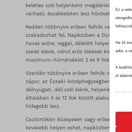
keleties szél helyenként megélénkül. A leg
Ez a webo
várható, északkeleten lesz hűvösebb az idő
elengedhe
felhaszná
Kedden többnyire erősen felhős vagy borult
szakadozhat fel. Napközben a Dunától kele
Ha 16 éve
havas esőre, reggel, délelőtt helyenként még
adta, a n
szelet élénk, néhol erős lökések kísérik. 
maximum-hőmérséklet 2 és 9 fok között va
A beállít
Szerdán többnyire erősen felhős vagy borult
el adatvé
zápor, az Északi-középhegységben eleinte 
délnyugati, déli szél élénk, helyenként erős
Ne feledj
általában 5 és 12 fok között alakul a hőmé
befolyáso
hidegebb lesz.
Alapv
Csütörtökön közepesen vagy erősen felhős 
Az ala
kevesebb helyen eshet, napközben csak kevé