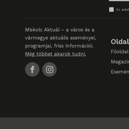
SL_GW
Az
adat
SL_wpt
Miskolc Aktuál – a város és a
SLO_G
vármegye aktuális eseményei,
Olda
SLO_G
programjai, friss információi.
Főoldal
Még többet akarok tudni.
SLO_wp
Magazi
sm_spd
Esemén
ssm_au