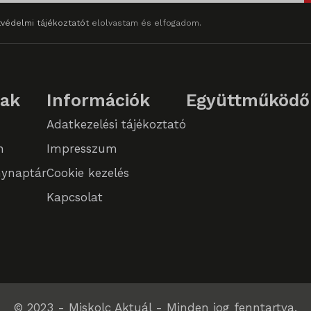
PT_Show_Hide_tmp
védelmi tájékoztatót
elolvastam és elfogadom.
GlobTipTmp
_WPT_TO
lak
Információk
Együttműködő
WPT_Show_Hide_tmp
Adatkezelési tájékoztató
tGlobTipTmp
n
Impresszum
_caution
ynaptár
Cookie kezelés
_c
Kapcsolat
© 2023 - Miskolc Aktuál - Minden jog fenntartva.