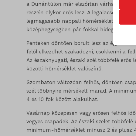
sütik 
a Dunántúlon már elszórtan várható eső, zá
részein olykor erős lesz. A legalacsonyabb 
legmagasabb nappali hőmérséklet általában 
Statis
középhegységben pár fokkal hidegebb lesz.
googtra
A stat
lehető
ISCHE
Pénteken döntően borult lesz az ég, és töb
látoga
felől elkezdhet szakadozni, csökkenni a fel
session
Az északnyugati, északi szél többfelé erős l
timezo
közötti hőmérséklet valószínű.
Egyéb
_ga
wordpre
Ez a k
Szombaton változóan felhős, döntően csapa
tartoz
_ga_*
wordpre
szél többnyire mérsékelt marad. A minimum
4 és 10 fok között alakulhat.
_gat_gt
wp_lan
Vasárnap közepesen vagy erősen felhős időr
_gid
wp-sett
_dd_s
vegyes csapadék. Az északi szelet többfelé e
mp_*_m
wp-sett
_qimei_f
minimum-hőmérséklet mínusz 2 és plusz 4, 
strack_