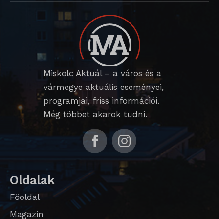
_dd_s
mp_*_mixpanel
mhcookie
_qimei_fingerprint
strack_tracking_code
_qimei_i_3
_qimei_uuid42
Miskolc Aktuál – a város és a
vármegye aktuális eseményei,
amp_*
programjai, friss információi.
cato_fw_inet
Még többet akarok tudni.
chatbase_anon_id
cookieyes-consent
domain
Oldalak
i18next
Főoldal
litespeed_qc_hide_banner
Magazin