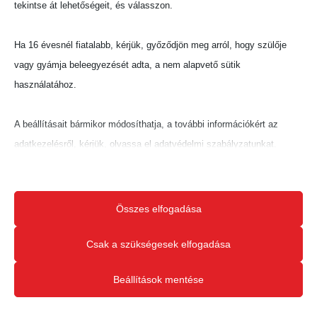
tekintse át lehetőségeit, és válasszon.
Ha 16 évesnél fiatalabb, kérjük, győződjön meg arról, hogy szülője
vagy gyámja beleegyezését adta, a nem alapvető sütik
használatához.
A beállításait bármikor módosíthatja, a további információkért az
adatkezelésről, kérjük, olvassa el adatvédelmi szabályzatunkat.
Beállításait később módosíthatja megváltoztathatja.
Ne feledje, hogy ha bizonyos típusú sütik, vagy szolgáltatások
Összes elfogadása
letiltása mellett dönt, az befolyásolhatja a webhely által nyújtott
élményét és az általunk kínált szolgáltatásokat.
Csak a szükségesek elfogadása
Beállítások mentése
Alapvető
Az alapvető sütik és szolgáltatások biztosítják az oldal megfelelő