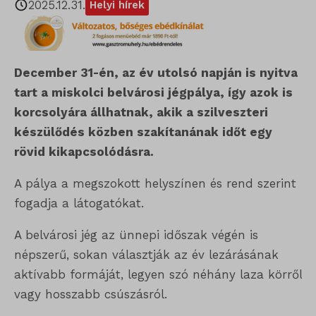
2025.12.31.
Helyi hírek
December 31-én, az év utolsó napján is nyitva
tart a miskolci belvárosi jégpálya, így azok is
korcsolyára állhatnak, akik a szilveszteri
készülődés közben szakítanának időt egy
rövid kikapcsolódásra.
A pálya a megszokott helyszínen és rend szerint
fogadja a látogatókat.
A belvárosi jég az ünnepi időszak végén is
népszerű, sokan választják az év lezárásának
aktívabb formáját, legyen szó néhány laza körről
vagy hosszabb csúszásról.