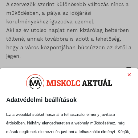
A szervezők szerint különösebb változás nincs a
működésben, a pálya az időjárási
körülményekhez igazodva üzemel.
Aki az év utolsó napját nem kizárólag beltérben
töltené, annak továbbra is adott a lehetőség,
hogy a város központjában búcsúzzon az évtől a
jégen.
Megosztás:
×
Adatvédelmi beállítások
Ez a weboldal sütiket használ a felhasználói élmény javítása
érdekében. Néhány elengedhetetlen a webhely működéséhez, míg
mások segítenek elemezni és javítani a felhasználói élményt. Kérjük,