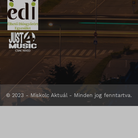
SLO_G_WPT_TO
SLO_GWPT_Show_Hide_tmp
SLO_wptGlobTipTmp
sm_spd_caution
ssm_au_c
© 2023 - Miskolc Aktuál - Minden jog fenntartva.