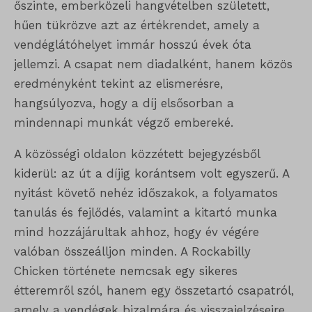
őszinte, emberközeli hangvételben született,
hűen tükrözve azt az értékrendet, amely a
vendéglátóhelyet immár hosszú évek óta
jellemzi. A csapat nem diadalként, hanem közös
eredményként tekint az elismerésre,
hangsúlyozva, hogy a díj elsősorban a
mindennapi munkát végző embereké.
A közösségi oldalon közzétett bejegyzésből
kiderül: az út a díjig korántsem volt egyszerű. A
nyitást követő nehéz időszakok, a folyamatos
tanulás és fejlődés, valamint a kitartó munka
mind hozzájárultak ahhoz, hogy év végére
valóban összeálljon minden. A Rockabilly
Chicken története nemcsak egy sikeres
étteremről szól, hanem egy összetartó csapatról,
amely a vendégek bizalmára és visszajelzéseire