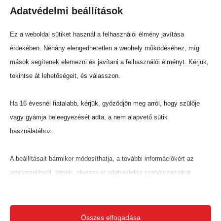
Adatvédelmi beállítások
Ez a weboldal sütiket használ a felhasználói élmény javítása
érdekében. Néhány elengedhetetlen a webhely működéséhez, míg
mások segítenek elemezni és javítani a felhasználói élményt. Kérjük,
tekintse át lehetőségeit, és válasszon.
Ha 16 évesnél fiatalabb, kérjük, győződjön meg arról, hogy szülője
vagy gyámja beleegyezését adta, a nem alapvető sütik
használatához.
A beállításait bármikor módosíthatja, a további információkért az
adatkezelésről, kérjük, olvassa el adatvédelmi szabályzatunkat.
Beállításait később módosíthatja megváltoztathatja.
Ne feledje, hogy ha bizonyos típusú sütik, vagy szolgáltatások
Összes elfogadása