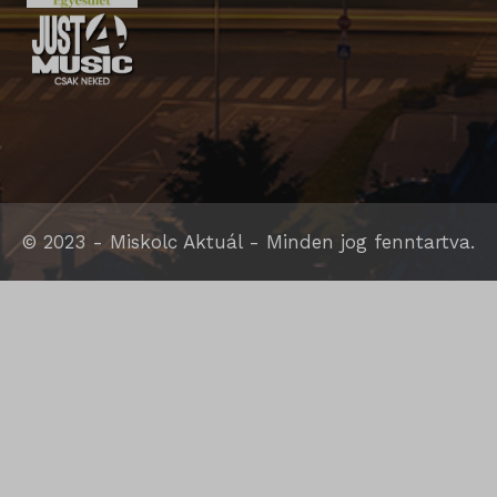
sm_spd_caution
ssm_au_c
© 2023 - Miskolc Aktuál - Minden jog fenntartva.