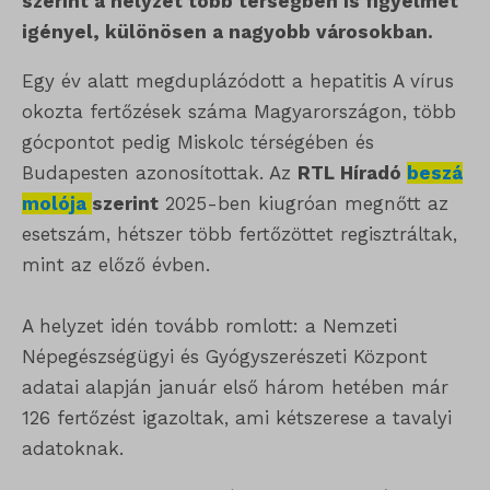
szerint a helyzet több térségben is figyelmet
igényel, különösen a nagyobb városokban.
Egy év alatt megduplázódott a hepatitis A vírus
okozta fertőzések száma Magyarországon, több
gócpontot pedig Miskolc térségében és
Budapesten azonosítottak. Az
RTL Híradó
beszá
molója
szerint
2025-ben kiugróan megnőtt az
esetszám, hétszer több fertőzöttet regisztráltak,
mint az előző évben.
A helyzet idén tovább romlott: a Nemzeti
Népegészségügyi és Gyógyszerészeti Központ
adatai alapján január első három hetében már
126 fertőzést igazoltak, ami kétszerese a tavalyi
adatoknak.