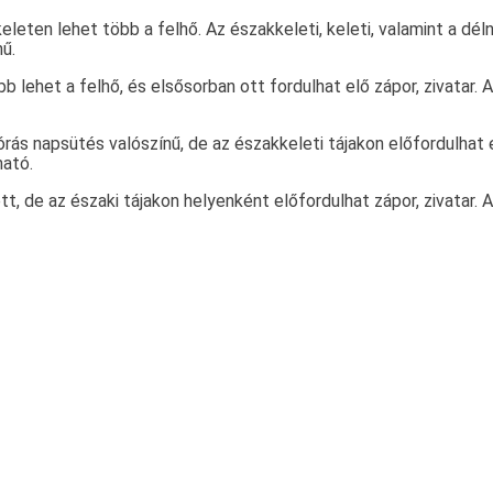
ten lehet több a felhő. Az északkeleti, keleti, valamint a délny
nű.
lehet a felhő, és elsősorban ott fordulhat elő zápor, zivatar. A
napsütés valószínű, de az északkeleti tájakon előfordulhat egy
ható.
, de az északi tájakon helyenként előfordulhat zápor, zivatar. A