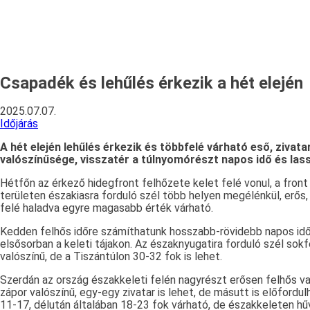
Csapadék és lehűlés érkezik a hét elején
2025.07.07.
Időjárás
A hét elején lehűlés érkezik és többfelé várható eső, ziv
valószínűsége, visszatér a túlnyomórészt napos idő és lass
Hétfőn az érkező hidegfront felhőzete kelet felé vonul, a front
területen északiasra forduló szél több helyen megélénkül, erős,
felé haladva egyre magasabb érték várható.
Kedden felhős időre számíthatunk hosszabb-rövidebb napos idősz
elsősorban a keleti tájakon. Az északnyugatira forduló szél sok
valószínű, de a Tiszántúlon 30-32 fok is lehet.
Szerdán az ország északkeleti felén nagyrészt erősen felhős vag
zápor valószínű, egy-egy zivatar is lehet, de másutt is előfordul
11-17, délután általában 18-23 fok várható, de északkeleten h