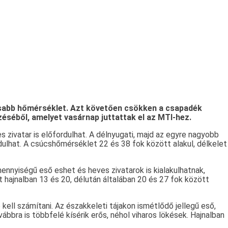
agasabb hőmérséklet. Azt követően csökken a csapadék
zéséből, amelyet vasárnap juttattak el az MTI-hez.
s zivatar is előfordulhat. A délnyugati, majd az egyre nagyobb
rdulhat. A csúcshőmérséklet 22 és 38 fok között alakul, délkelet
ennyiségű eső eshet és heves zivatarok is kialakulhatnak,
 hajnalban 13 és 20, délután általában 20 és 27 fok között
ell számítani. Az északkeleti tájakon ismétlődő jellegű eső,
vábbra is többfelé kísérik erős, néhol viharos lökések. Hajnalban