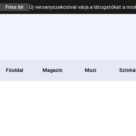
Friss hír
Új versenyszekcióval várja a látogatókat a mis
Főoldal
Magazin
Mozi
Színhá