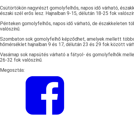
Csütörtökön nagyrészt gomolyfelhős, napos idő várható, északkele
északi szél erős lesz. Hajnalban 9-15, délután 18-25 fok valószí
Pénteken gomolyfelhős, napos idő várható, de északkeleten több 
valószínű.
Szombaton sok gomolyfelhő képződhet, amelyek mellett többórás 
hőmérséklet hajnalban 9 és 17, délután 23 és 29 fok között vár
Vasárnap sok napsütés várható a fátyol- és gomolyfelhők mellett
26-32 fok valószínű.
Megosztás: