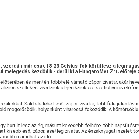
atar, szerdán már csak 18-23 Celsius-fok körül lesz a legm
ú melegedés kezdődik - derül ki a HungaroMet Zrt. előrejel
 előterében és mentén többfelé várható zápor, zivatar, akár heve
 viharos széllökés, zivatarok idején károkozó szélroham is előfo
akokkal. Sokfelé lehet eső, zápor, zivatar, többfelé jelentős m
felé megerősödik, helyenként viharossá fokozódik. A hőmérséklet
y borult lesz az ég, másutt kevesebb felhőre, több napsütésre k
hat kisebb eső, zápor, esetleg zivatar. Az északnyugati szelet to
űvösebb maradhat az idő.