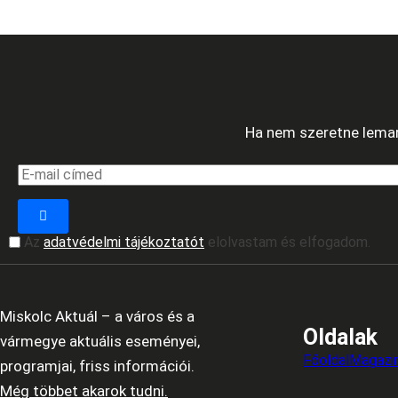
Ha nem szeretne lemara
Az
adatvédelmi tájékoztatót
elolvastam és elfogadom.
Miskolc Aktuál – a város és a
Oldalak
vármegye aktuális eseményei,
Főoldal
Magazi
programjai, friss információi.
Még többet akarok tudni.