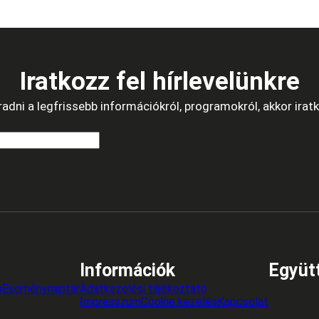
Iratkozz fel hírlevelünkre
dni a legfrissebb információkról, programokról, akkor iratko
Információk
Együt
n
Eseménynaptár
Adatkezelési tájékoztató
Impresszum
Cookie kezelés
Kapcsolat