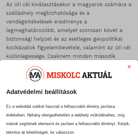
Az úti cél kiválasztásakor a magyarok számára a
szálláshely megbízhatósága és a
vendégértékelések eredménye a
legmeghatározóbb, amelyet szorosan követ a
biztonsági helyzet és az esetleges geopolitikai
kockázatok figyelembevétele, valamint az úti cél
különlegessége. Csaknem minden második
utazónak az euró/forint árfolyam alakulása is
×
számít. A geopolitikai kockázatokat
konkretizálva a kutatás rámutat, hogy az iráni
háborús helyzet a megkérdezettek 26
Adatvédelmi beállítások
százalékának befolyásolja idei utazási terveit -
Ez a weboldal sütiket használ a felhasználói élmény javítása
minden tizedik válaszadónak pedig jelentős
érdekében. Néhány elengedhetetlen a webhely működéséhez, míg
mértékben.
mások segítenek elemezni és javítani a felhasználói élményt. Kérjük,
A biztosítási tudatosság erősen
tekintse át lehetőségeit, és válasszon.