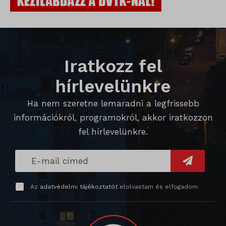
SameSite
SL_G_WPT_TO
SL_GWPT_Show_Hide_tmp
Iratkozz fel
SL_wptGlobTipTmp
hírlevelünkre
SLO_G_WPT_TO
Ha nem szeretne lemaradni a legfrissebb
SLO_GWPT_Show_Hide_tmp
információkról, programokról, akkor iratkozzon
SLO_wptGlobTipTmp
fel hírlevelünkre.
sm_spd_caution
ssm_au_c
Az
adatvédelmi tájékoztatót
elolvastam és elfogadom.