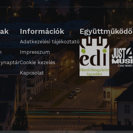
lak
Információk
Együttműködő
ed_qc_hide_banner
Adatkezelési tájékoztató
n
Impresszum
te
ynaptár
Cookie kezelés
WPT_TO
Kapcsolat
PT_Show_Hide_tmp
GlobTipTmp
_WPT_TO
WPT_Show_Hide_tmp
tGlobTipTmp