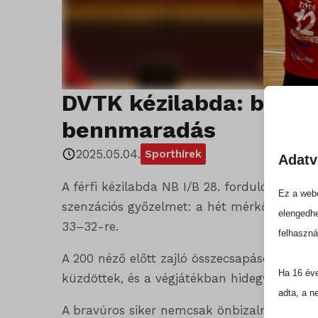
DVTK kézilabda: brav
bennmaradás
2025.05.04.
Sporthírek
Adatv
A férfi kézilabda NB I/B 28. fordulójában 
Ez a webo
szenzációs győzelmet: a hét mérkőzés óta 
elengedhe
33–32-re.
felhaszná
A 200 néző előtt zajló összecsapáson a sérü
Ha 16 éve
küzdöttek, és a végjátékban hidegvérrel has
adta, a n
A bravúros siker nemcsak önbizalmat ad a 