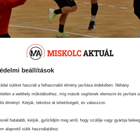
úros győzelem Százhalombat
édelmi beállítások
a DVTK kézilabdacsapata idegenben aratott
ldal sütiket használ a felhasználói élmény javítása érdekében. Néhány
veretlen Százhalombattai KE otthonában nyertek
tetlen a webhely működéséhez, míg mások segítenek elemezni és javítani a
lói élményt. Kérjük, tekintse át lehetőségeit, és válasszon.
lésektől tizedelt diósgyőriek hatalmasat
snél fiatalabb, kérjük, győződjön meg arról, hogy szülője vagy gyámja belee
ználták ki a lehetőségeiket.
em alapvető sütik használatához.
folytatásra, hanem biztosította a DVTK helyét a