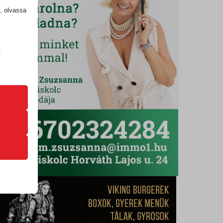
k, olvassa
z
.
zek a
k
atba