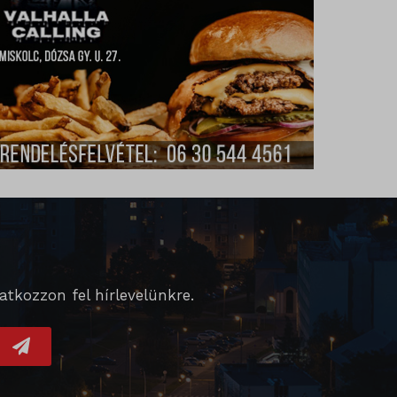
ek nem
tkozzon fel hírlevelünkre.