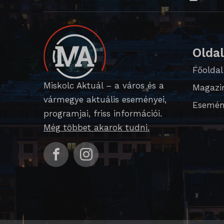
domain
i18next
Olda
litespe
Főoldal
perf_*
Miskolc Aktuál – a város és a
Magazi
SameSi
vármegye aktuális eseményei,
Esemén
programjai, friss információi.
SL_G_
Még többet akarok tudni.
SL_GW
SL_wpt
SLO_G
SLO_G
SLO_wp