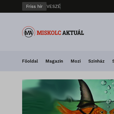
Friss hír
V
E
S
Z
É
L
Y
B
E
N
A
F
Á
K
Főoldal
Magazin
Mozi
Színház