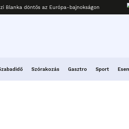
uzi Blanka döntős az Európa-bajnokságon
Szabadidő
Szórakozás
Gasztro
Sport
Ese