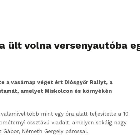
a ült volna versenyautóba eg
e a vasárnap véget ért Diósgyőr Rallyt, a
utamát, amelyet Miskolcon és környékén
valamivel több mint egy óra alatt teljesítette a 10
lométernyi össztávú viadalt, amelyen sokáig nagy
t Gábor, Németh Gergely párossal.