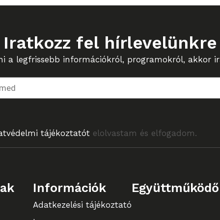
Iratkozz fel hírlevelünkre
 a legfrissebb információkról, programokról, akkor ira
atvédelmi tájékoztatót
elolvastam és elfogadom.
lak
Információk
Együttműködő
Adatkezelési tájékoztató