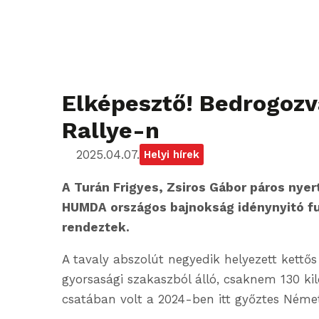
Elképesztő! Bedrogozv
Rallye-n
2025.04.07.
Helyi hírek
A Turán Frigyes, Zsiros Gábor páros nyert
HUMDA országos bajnokság idénynyitó f
rendeztek.
A tavaly abszolút negyedik helyezett kettős 
gyorsasági szakaszból álló, csaknem 130 ki
csatában volt a 2024-ben itt győztes Néme