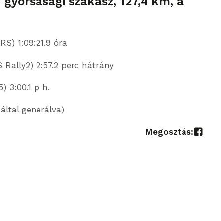
 gyorsasági szakasz, 127,4 km, a
RS) 1:09:21.9 óra
 Rally2) 2:57.2 perc hátrány
) 3:00.1 p h.
 által generálva)
Megosztás: