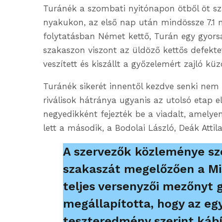
Turánék a szombati nyitónapon ötből öt sz
nyakukon, az első nap után mindössze 7.1 
folytatásban Német kettő, Turán egy gyorsa
szakaszon viszont az üldöző kettős defektet 
veszített és kiszállt a győzelemért zajló kü
Turánék sikerét innentől kezdve senki nem 
riválisok hátránya ugyanis az utolsó etap
negyedikként fejezték be a viadalt, amely
lett a második, a Bodolai László, Deák Atti
A szervezők közleménye sze
szakaszát megelőzően a Mi
teljes versenyzői mezőnyt 
megállapította, hogy az egy
teszteredmény szerint kábí