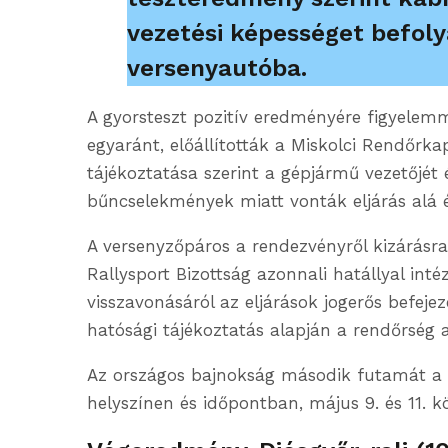
vezetési képességet befoly
versenyautóba.
A gyorsteszt pozitív eredményére figyelemm
egyaránt, előállították a Miskolci Rendőrk
tájékoztatása szerint a gépjármű vezetőjét 
bűncselekmények miatt vonták eljárás alá 
A versenyzőpáros a rendezvényről kizárásra
Rallysport Bizottság azonnali hatállyal inté
visszavonásáról az eljárások jogerős befejez
hatósági tájékoztatás alapján a rendőrség a
Az országos bajnokság második futamát a 
helyszínen és időpontban, május 9. és 11. 