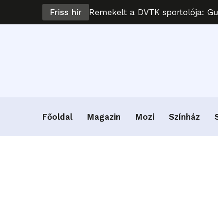
Friss hír
Remekelt a DVTK sportolója: G
Főoldal
Magazin
Mozi
Színház