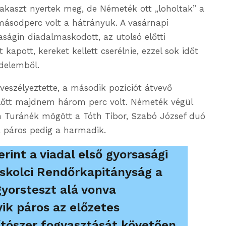
akaszt nyertek meg, de Németék ott „loholtak” a
másodperc volt a hátrányuk. A vasárnapi
ságin diadalmaskodott, az utolsó előtti
kapott, kereket kellett cserélnie, ezzel sok időt
zdelemből.
veszélyeztette, a második pozíciót átvevő
 előtt majdnem három perc volt. Németék végül
en Turánék mögött a Tóth Tibor, Szabó József duó
la páros pedig a harmadik.
rint a viadal első gyorsasági
skolci Rendőrkapitányság a
gyorsteszt alá vonva
ik páros az előzetes
tószer fogyasztását követően,