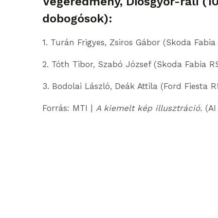
Végeredmény, Diósgyőr-rali (10
dobogósok):
1. Turán Frigyes, Zsiros Gábor (Skoda Fabia 
2. Tóth Tibor, Szabó József (Skoda Fabia RS
3. Bodolai László, Deák Attila (Ford Fiesta R5
Forrás: MTI |
A kiemelt kép illusztráció.
(AI