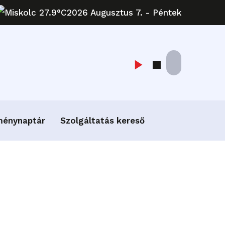
Miskolc 27.9°C
2026 Augusztus 7. - Péntek
ménynaptár
Szolgáltatás kereső