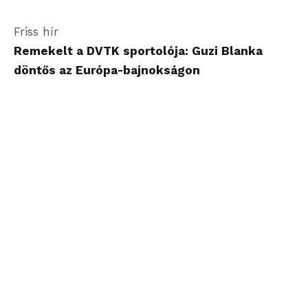
Friss hír
Remekelt a DVTK sportolója: Guzi Blanka
döntős az Európa-bajnokságon
Miskolc 40.0°C
2026 Augusztus 6. - Csütörtök