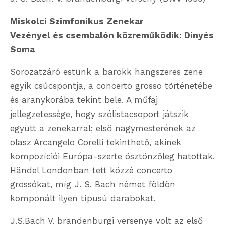
Miskolci Szimfonikus Zenekar
Vezényel és csembalón közreműködik: Dinyés
Soma
Sorozatzáró estünk a barokk hangszeres zene
egyik csúcspontja, a concerto grosso történetébe
és aranykorába tekint bele. A műfaj
jellegzetessége, hogy szólistacsoport játszik
együtt a zenekarral; első nagymesterének az
olasz Arcangelo Corelli tekinthető, akinek
kompozíciói Európa-szerte ösztönzőleg hatottak.
Händel Londonban tett közzé concerto
grossókat, míg J. S. Bach német földön
komponált ilyen típusú darabokat.
J.S.Bach V. brandenburgi versenye volt az első