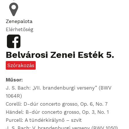
Zenepalota
Elérhetőség
Belvárosi Zenei Esték 5.
Szórakozás
Műsor:
J. S. Bach: „VII. brandenburgi verseny” (BWV
1064R)
Corelli: D-dúr concerto grosso, Op. 6, No. 7
Händel: B-dúr concerto grosso, Op. 3, No. 1
Purcell: A tündérkirálynő – szvit
J. S. Bach: V. brandenburgi verseny (BWV 1050)