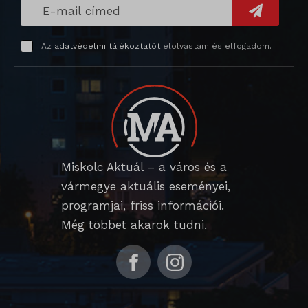
SLO_G_WPT_TO
SLO_GWPT_Show_Hide_tmp
Az
adatvédelmi tájékoztatót
elolvastam és elfogadom.
SLO_wptGlobTipTmp
sm_spd_caution
ssm_au_c
Miskolc Aktuál – a város és a
vármegye aktuális eseményei,
programjai, friss információi.
Még többet akarok tudni.