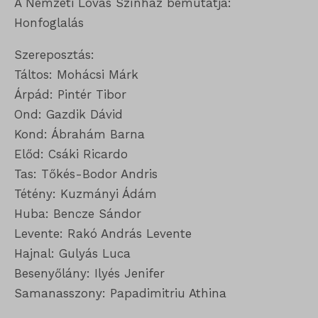
A Nemzeti Lovas Színház bemutatja:
Honfoglalás
Szereposztás:
Táltos: Mohácsi Márk
Árpád: Pintér Tibor
Ond: Gazdik Dávid
Kond: Ábrahám Barna
Előd: Csáki Ricardo
Tas: Tőkés-Bodor Andris
Tétény: Kuzmányi Ádám
Huba: Bencze Sándor
Levente: Rakó András Levente
Hajnal: Gulyás Luca
Besenyőlány: Ilyés Jenifer
Samanasszony: Papadimitriu Athina