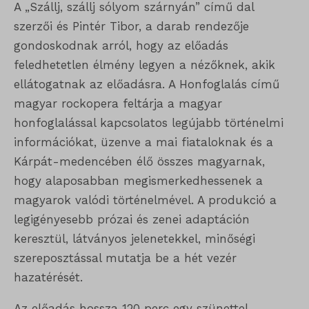
A „Szállj, szállj sólyom szárnyán” című dal
szerzői és Pintér Tibor, a darab rendezője
gondoskodnak arról, hogy az előadás
feledhetetlen élmény legyen a nézőknek, akik
ellátogatnak az előadásra. A Honfoglalás című
magyar rockopera feltárja a magyar
honfoglalással kapcsolatos legújabb történelmi
információkat, üzenve a mai fiataloknak és a
Kárpát-medencében élő összes magyarnak,
hogy alaposabban megismerkedhessenek a
magyarok valódi történelmével. A produkció a
legigényesebb prózai és zenei adaptáción
keresztül, látványos jelenetekkel, minőségi
szereposztással mutatja be a hét vezér
hazatérését.
Az előadás hossza 120 perc egy szünettel.