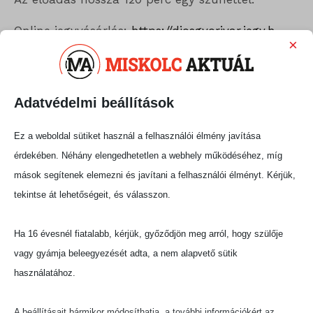
Online jegyvásárlás:
https://diosgyorivar.jegy.h
×
u/.../nemzeti-lovas.../1420127...
Jegyek kaphatók:
Adatvédelmi beállítások
a Miskolci Kulturális Központ jegyirodájában
(Miskolc, Rákóczi u. 5. Tel.: 46/508-844, 30/846-
Ez a weboldal sütiket használ a felhasználói élmény javítása
3009), az Ifjúsági Házban (Győri kapu 27/A), az
érdekében. Néhány elengedhetetlen a webhely működéséhez, míg
Ady Endre Művelődési Házban (Árpád u. 4.),
mások segítenek elemezni és javítani a felhasználói élményt. Kérjük,
rendezvény napján a helyszínen (Tapolcarét
tekintse át lehetőségeit, és válasszon.
utca), az InterTicket országos jegyirodai
hálózatában, valamint online a
Ha 16 évesnél fiatalabb, kérjük, győződjön meg arról, hogy szülője
www.diosgyorivar.hu-n és a www.jegy.hu-n.
vagy gyámja beleegyezését adta, a nem alapvető sütik
használatához.
OTP Széchenyi Pihenő Kártyát / OTP Szép
Kártyát,
A beállításait bármikor módosíthatja, a további információkért az