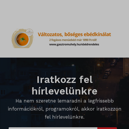
cato_fw_inet
chatbase_anon_id
cookieyes-consent
domain
i18next
litespeed_qc_hide_banner
Iratkozz fel
perf_*
hírlevelünkre
SameSite
Ha nem szeretne lemaradni a legfrissebb
SL_G_WPT_TO
információkról, programokról, akkor iratkozzon
SL_GWPT_Show_Hide_tmp
fel hírlevelünkre.
SL_wptGlobTipTmp