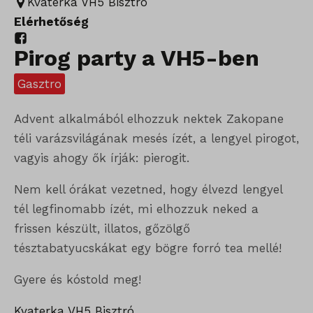
Kvaterka VH5 Bisztró
Elérhetőség
Pirog party a VH5-ben
Gasztro
Advent alkalmából elhozzuk nektek Zakopane
téli varázsvilágának mesés ízét, a lengyel pirogot,
vagyis ahogy ők írják: pierogit.
Nem kell órákat vezetned, hogy élvezd lengyel
tél legfinomabb ízét, mi elhozzuk neked a
frissen készült, illatos, gőzölgő
tésztabatyucskákat egy bögre forró tea mellé!
Gyere és kóstold meg!
Kvaterka VH5 Bisztró