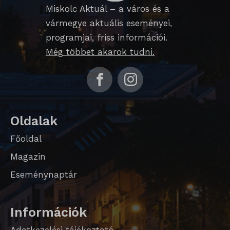
Miskolc Aktuál – a város és a
_qimei_i_3
vármegye aktuális eseményei,
_qimei_uuid42
programjai, friss információi.
Még többet akarok tudni.
amp_*
cato_fw_inet
chatbase_anon_id
cookieyes-consent
Oldalak
domain
Főoldal
Magazin
i18next
Eseménynaptár
litespeed_qc_hide_banner
perf_*
Információk
SameSite
Adatkezelési tájékoztató