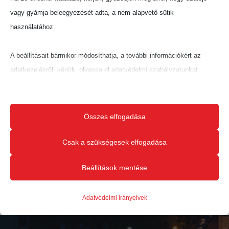
vagy gyámja beleegyezését adta, a nem alapvető sütik
használatához.
A beállításait bármikor módosíthatja, a további információkért az
adatkezelésről, kérjük, olvassa el adatvédelmi szabályzatunkat.
Beállításait később módosíthatja megváltoztathatja.
Ne feledje, hogy ha bizonyos típusú sütik, vagy szolgáltatások
Összes elfogadása
letiltása mellett dönt, az befolyásolhatja a webhely által nyújtott
élményét és az általunk kínált szolgáltatásokat.
Csak a szükségesek elfogadása
Beállítások mentése
Alapvető
Az alapvető sütik és szolgáltatások biztosítják az oldal megfelelő
Adatvédelmi irányelvek
működéséhez. Ezek a sütik és szolgáltatások a GDPR szerint nem
igénylik a felhasználó hozzájárulását.