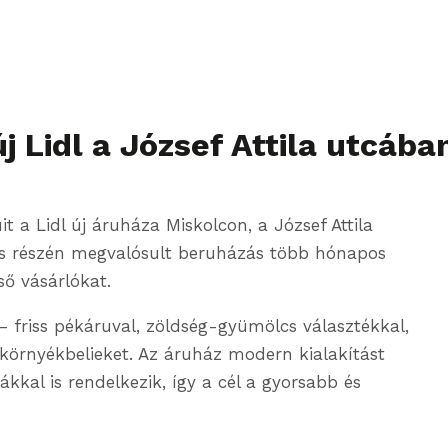
j Lidl a József Attila utcába
 a Lidl új áruháza Miskolcon, a József Attila
mas részén megvalósult beruházás több hónapos
ső vásárlókat.
 – friss pékáruval, zöldség-gyümölcs választékkal,
környékbelieket. Az áruház modern kialakítást
kal is rendelkezik, így a cél a gyorsabb és