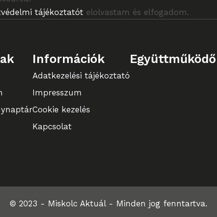
védelmi tájékoztatót
elolvastam és elfogadom.
lak
Információk
Együttműködő
Adatkezelési tájékoztató
n
Impresszum
ynaptár
Cookie kezelés
Kapcsolat
© 2023 - Miskolc Aktuál - Minden jog fenntartva.