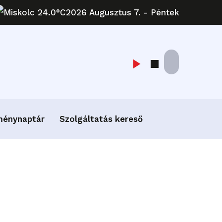
Miskolc 24.0°C
2026 Augusztus 7. - Péntek
ménynaptár
Szolgáltatás kereső