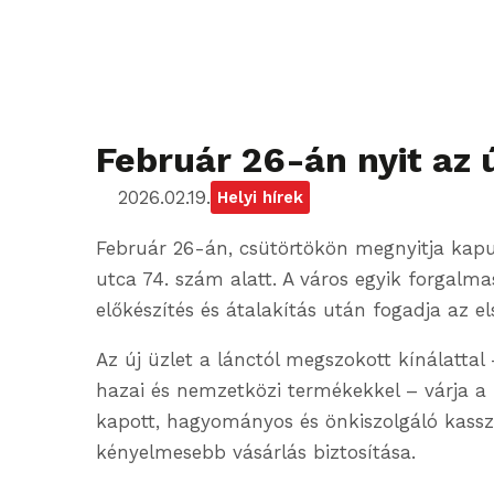
Február 26-án nyit az ú
2026.02.19.
Helyi hírek
Február 26-án, csütörtökön megnyitja kapuit
utca 74. szám alatt. A város egyik forgal
előkészítés és átalakítás után fogadja az el
Az új üzlet a lánctól megszokott kínálattal
hazai és nemzetközi termékekkel – várja a 
kapott, hagyományos és önkiszolgáló kasszák
kényelmesebb vásárlás biztosítása.