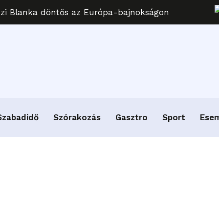
uzi Blanka döntős az Európa-bajnokságon
Szabadidő
Szórakozás
Gasztro
Sport
Ese