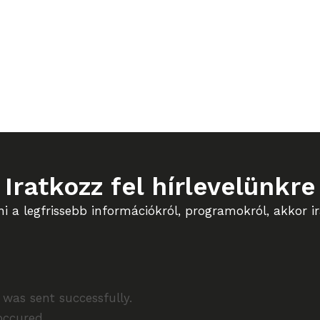
Iratkozz fel hírlevelünkre
 a legfrissebb információkról, programokról, akkor ira
was sent successfully.
occured.