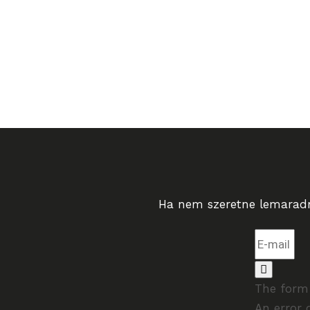
Ha nem szeretne lemaradni
The form 
An error 