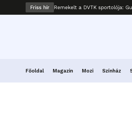
Friss hír
Remekelt a DVTK sportolója: G
Főoldal
Magazin
Mozi
Színház