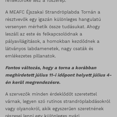
reflektoroké lesz a főszerep.
A MEAFC Éjszakai Strandröplabda Tornán a
résztvevők egy igazán különleges hangulatú
versenyen mérhetik össze tudásukat. Ahogy
leszáll az este és felkapcsolódnak a
pályavilágítások, a homokban kezdődnek a
látványos labdamenetek, nagy csaták és
emlékezetes pillanatok.
Fontos változás, hogy a torna a korábban
meghirdetett július 11-i időpont helyett július 4-
én kerül megrendezésre.
A szervezők minden érdeklődőt szeretettel
várnak, legyen szó rutinos strandröplabdásokról
vagy olyanokról, akik egyszerűen szeretnének
részesei lenni egy különleges nyári