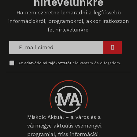
hírlevelünkre
Ha nem szeretne lemaradni a legfrissebb
i18next
információkról, programokról, akkor iratkozzon
litespeed_qc_hide_banner
fel hírlevelünkre.
perf_*
SameSite
SL_G_WPT_TO
Az
adatvédelmi tájékoztatót
elolvastam és elfogadom.
SL_GWPT_Show_Hide_tmp
SL_wptGlobTipTmp
SLO_G_WPT_TO
SLO_GWPT_Show_Hide_tmp
Miskolc Aktuál – a város és a
SLO_wptGlobTipTmp
vármegye aktuális eseményei,
sm_spd_caution
programjai, friss információi.