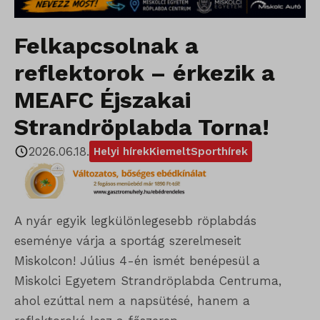
Felkapcsolnak a
reflektorok – érkezik a
MEAFC Éjszakai
Strandröplabda Torna!
2026.06.18.
Helyi hírek
Kiemelt
Sporthírek
A nyár egyik legkülönlegesebb röplabdás
eseménye várja a sportág szerelmeseit
Miskolcon! Július 4-én ismét benépesül a
Miskolci Egyetem Strandröplabda Centruma,
ahol ezúttal nem a napsütésé, hanem a