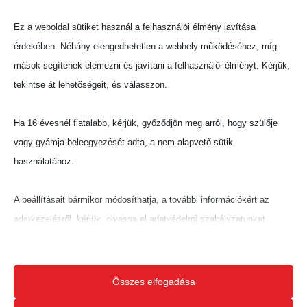
Az esemény nem csupán a versenyről szól. A
zene, a nyári hangulat, a reflektorok fénye és a
Ez a weboldal sütiket használ a felhasználói élmény javítása
közösségi élmény együttesen teremti meg azt az
érdekében. Néhány elengedhetetlen a webhely működéséhez, míg
atmoszférát, amely miatt az éjszakai
mások segítenek elemezni és javítani a felhasználói élményt. Kérjük,
strandröplabda tornák évről évre egyre
tekintse át lehetőségeit, és válasszon.
népszerűbbek.
Ha 16 évesnél fiatalabb, kérjük, győződjön meg arról, hogy szülője
Gyűjtsd össze a párodat, nevezd be csapatodat,
vagy gyámja beleegyezését adta, a nem alapvető sütik
és mutasd meg, hogy ki uralja a homokot
használatához.
sötétedés után!
A beállításait bármikor módosíthatja, a további információkért az
Találkozzunk július 4-én a Miskolci Egyetem
adatkezelésről, kérjük, olvassa el adatvédelmi szabályzatunkat.
Strandröplabda Centrumában!
Beállításait később módosíthatja megváltoztathatja.
JELENTKEZZ MOST
Ne feledje, hogy ha bizonyos típusú sütik, vagy szolgáltatások
Összes elfogadása
letiltása mellett dönt, az befolyásolhatja a webhely által nyújtott