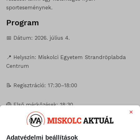
sporteseménynek.
Program
📅 Dátum: 2026. július 4.
📍 Helyszín: Miskolci Egyetem Strandröplabda
Centrum
📝 Regisztráció: 17:30–18:00
🏐 Első mérkőzések: 18:30
×
💡 Villanyfényes mérkőzések: 21:00-tól
Adatvédelmi beállítások