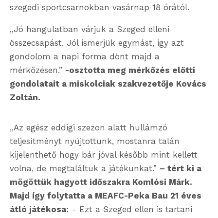
szegedi sportcsarnokban vasárnap 18 órától.
,,Jó hangulatban várjuk a Szeged elleni
összecsapást. Jól ismerjük egymást, igy azt
gondolom a napi forma dönt majd a
mérkőzésen.”
-osztotta meg mérkőzés előtti
gondolatait a miskolciak szakvezetője Kovács
Zoltán.
,,Az egész eddigi szezon alatt hullámzó
teljesítményt nyújtottunk, mostanra talán
kijelenthető hogy bár jóval később mint kellett
volna, de megtaláltuk a játékunkat.”
– tért ki a
mögöttük hagyott időszakra Komlósi Márk.
Majd így folytatta a MEAFC-Peka Bau 21 éves
átló játékosa:
- Ezt a Szeged ellen is tartani