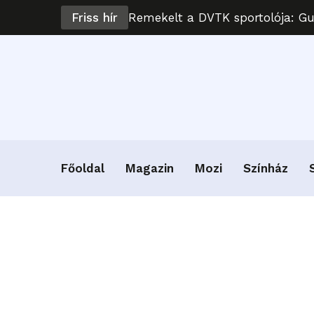
Friss hír
Remekelt a DVTK sportolója: G
Főoldal
Magazin
Mozi
Színház