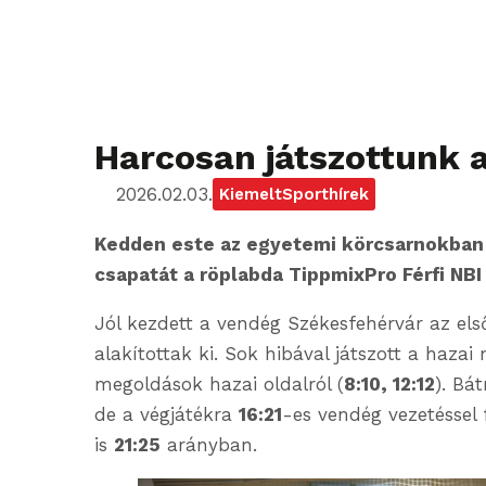
Harcosan játszottunk a
2026.02.03.
Kiemelt
Sporthírek
Kedden este az egyetemi körcsarnokban
csapatát a röplabda TippmixPro Férfi NB
Jól kezdett a vendég Székesfehérvár az els
alakítottak ki. Sok hibával játszott a hazai
megoldások hazai oldalról (
8:10, 12:12
). Bá
de a végjátékra
16:21
-es vendég vezetéssel
is
21:25
arányban.