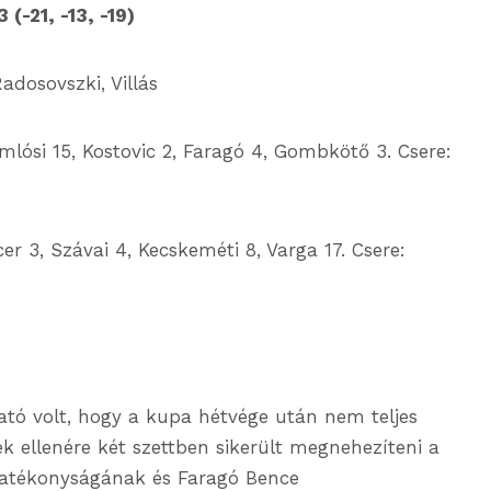
-21, -13, -19)
adosovszki, Villás
lósi 15, Kostovic 2, Faragó 4, Gombkötő 3. Csere:
r 3, Szávai 4, Kecskeméti 8, Varga 17. Csere:
tó volt, hogy a kupa hétvége után nem teljes
ek ellenére két szettben sikerült megnehezíteni a
hatékonyságának és Faragó Bence