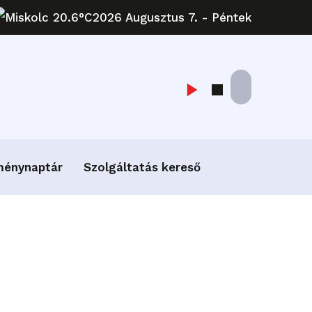
Miskolc 20.6°C
2026 Augusztus 7. - Péntek
ménynaptár
Szolgáltatás kereső