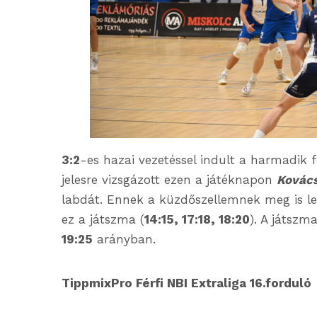
3:2
-es hazai vezetéssel indult a harmadik 
jelesre vizsgázott ezen a játéknapon
Kovács
labdát. Ennek a küzdőszellemnek meg is le
ez a játszma (
14:15, 17:18, 18:20
). A játszm
19:25
arányban.
TippmixPro Férfi NBI Extraliga 16.forduló