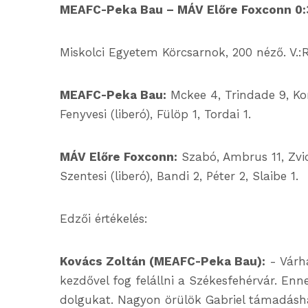
MEAFC-Peka Bau – MÁV Előre Foxconn 0:3 (
Miskolci Egyetem Körcsarnok, 200 néző. V.:R
MEAFC-Peka Bau:
Mckee 4, Trindade 9, Kom
Fenyvesi (liberó), Fülöp 1, Tordai 1.
MÁV Előre Foxconn:
Szabó, Ambrus 11, Zvice
Szentesi (liberó), Bandi 2, Péter 2, Slaibe 1.
Edzői értékelés:
Kovács Zoltán (MEAFC-Peka Bau):
- Várha
kezdővel fog felállni a Székesfehérvár. Enn
dolgukat. Nagyon örülök Gabriel támadás