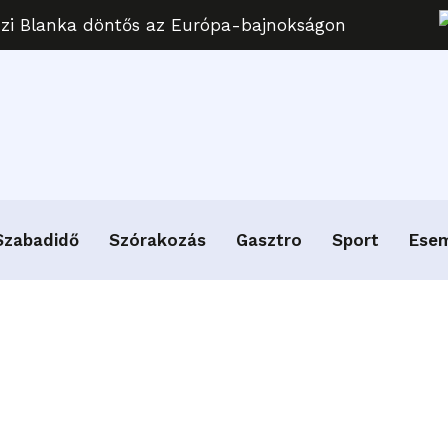
uzi Blanka döntős az Európa-bajnokságon
Szabadidő
Szórakozás
Gasztro
Sport
Ese