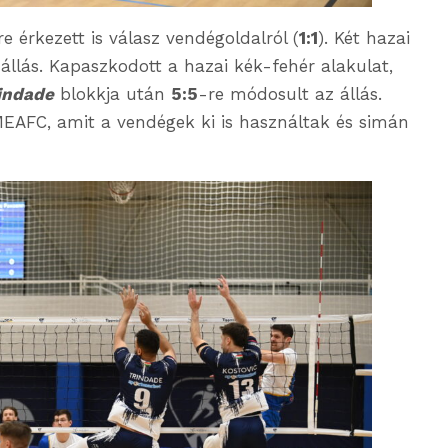
e érkezett is válasz vendégoldalról (
1:1
). Két hazai
állás. Kapaszkodott a hazai kék-fehér alakulat,
indade
blokkja után
5:5
-re módosult az állás.
MEAFC, amit a vendégek ki is használtak és simán