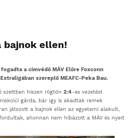
 bajnok ellen!
 fogadta a címvédő MÁV Előre Foxconn
I Extraligában szereplő MEAFC-Peka Bau.
ő szettben hiszen rögtön
2:4
-es vezetést
 miskolci gárda, bár így is akadtak remek
tran játszott a bajnok ellen az egyetemi alakult,
 fordultak, ahonnan nem hibázott a MÁV és nyert