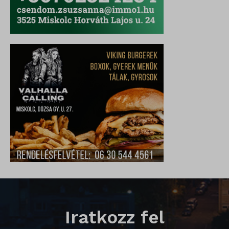
_qimei_uuid42
amp_*
cato_fw_inet
chatbase_anon_id
cookieyes-consent
domain
i18next
litespeed_qc_hide_banner
perf_*
SameSite
Iratkozz fel
SL_G_WPT_TO