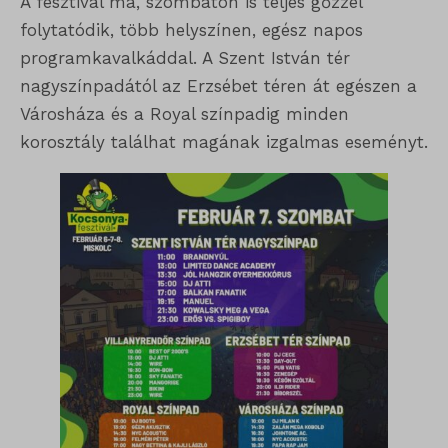
A fesztivál ma, szombaton is teljes gőzzel
folytatódik, több helyszínen, egész napos
programkavalkáddal. A Szent István tér
nagyszínpadától az Erzsébet téren át egészen a
Városháza és a Royal színpadig minden
korosztály találhat magának izgalmas eseményt.