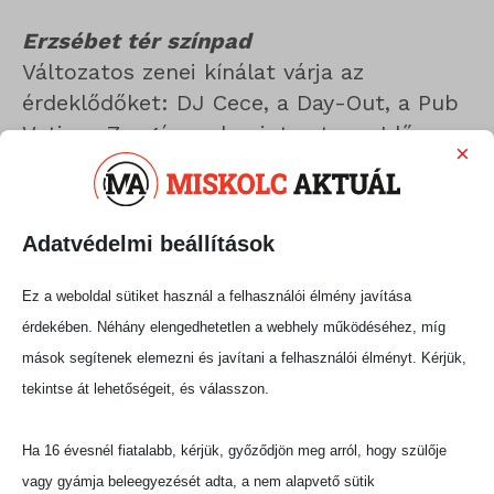
Erzsébet tér színpad
Változatos zenei kínálat várja az
érdeklődőket: DJ Cece, a Day-Out, a Pub
Vatis, a Zengép, valamint este az Idő
×
Rider és a Bíborszél szórakoztatja a
közönséget.
Adatvédelmi beállítások
Royal színpad
Az akusztikus és könnyedebb hangzások
Ez a weboldal sütiket használ a felhasználói élmény javítása
kedvelőinek ideális helyszín: fellép többek
érdekében. Néhány elengedhetetlen a webhely működéséhez, míg
között Géem Akusztik, NYC Acoustic,
mások segítenek elemezni és javítani a felhasználói élményt. Kérjük,
Felméri Péter, Nagy Bettina & Kajli László,
tekintse át lehetőségeit, és válasszon.
valamint a látványos Főnix Tűzzsonglőr
Csoport is.
Ha 16 évesnél fiatalabb, kérjük, győződjön meg arról, hogy szülője
Városháza színpad
vagy gyámja beleegyezését adta, a nem alapvető sütik