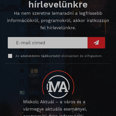
hírlevelünkre
SL_GWPT_Show_Hide_tmp
Ha nem szeretne lemaradni a legfrissebb
SL_wptGlobTipTmp
információkról, programokról, akkor iratkozzon
SLO_G_WPT_TO
fel hírlevelünkre.
SLO_GWPT_Show_Hide_tmp
SLO_wptGlobTipTmp
sm_spd_caution
Az
adatvédelmi tájékoztatót
elolvastam és elfogadom.
ssm_au_c
Miskolc Aktuál – a város és a
vármegye aktuális eseményei,