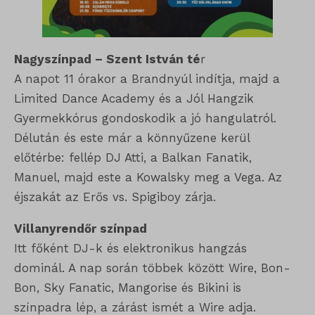
Nagyszínpad – Szent István té
r
A napot 11 órakor a Brandnyúl indítja, majd a
Limited Dance Academy és a Jól Hangzik
Gyermekkórus gondoskodik a jó hangulatról.
Délután és este már a könnyűzene kerül
előtérbe: fellép DJ Atti, a Balkan Fanatik,
Manuel, majd este a Kowalsky meg a Vega. Az
éjszakát az Erős vs. Spigiboy zárja.
Villanyrendőr színpad
Itt főként DJ-k és elektronikus hangzás
dominál. A nap során többek között Wire, Bon-
Bon, Sky Fanatic, Mangorise és Bikini is
színpadra lép, a zárást ismét a Wire adja.