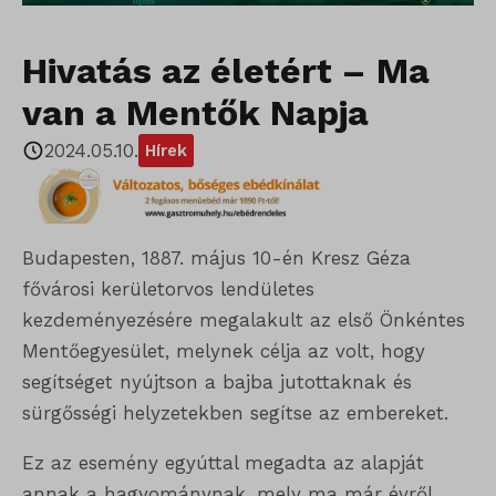
Hivatás az életért – Ma
van a Mentők Napja
2024.05.10.
Hírek
Budapesten, 1887. május 10-én Kresz Géza
fővárosi kerületorvos lendületes
kezdeményezésére megalakult az első Önkéntes
Mentőegyesület, melynek célja az volt, hogy
segítséget nyújtson a bajba jutottaknak és
sürgősségi helyzetekben segítse az embereket.
Ez az esemény egyúttal megadta az alapját
annak a hagyománynak, mely ma már évről