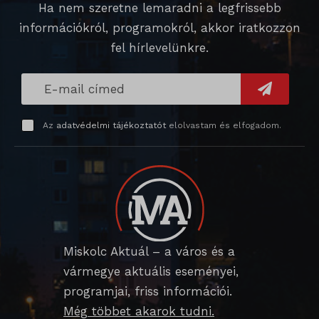
Ha nem szeretne lemaradni a legfrissebb
sessionId
weboldalunkkal.
információkról, programokról, akkor iratkozzon
timezone
Részletek megjelenítése
fel hírlevelünkre.
wordpress_logged_in_*
Egyéb szolgáltatások
_ga
Ez a kategória minden olyan sütit, domaint és szolgáltatást
wordpress_test_cookie
magában foglal, amelyek nem tartoznak a megadott kategóriákba,
_ga_*
wp_lang
Az
adatvédelmi tájékoztatót
elolvastam és elfogadom.
vagy amelyeket nem kategorizáltak.
_gat_gtag_ua_*
wp-settings-*
Részletek megjelenítése
_gid
wp-settings-time-*
_dd_s
mp_*_mixpanel
mhcookie
_qimei_fingerprint
strack_tracking_code
_qimei_i_3
Miskolc Aktuál – a város és a
vármegye aktuális eseményei,
_qimei_uuid42
programjai, friss információi.
amp_*
Még többet akarok tudni.