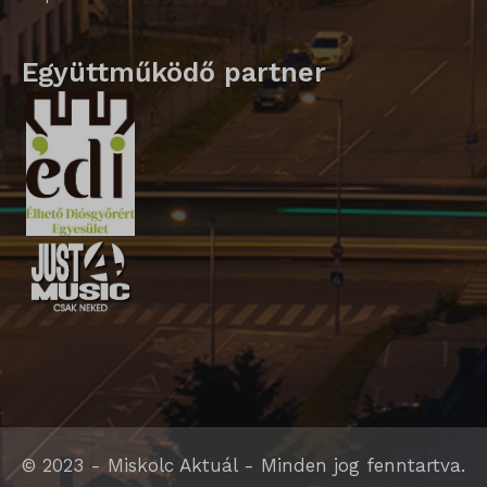
SLO_GWPT_Show_Hide_tmp
Együttműködő partner
SLO_wptGlobTipTmp
sm_spd_caution
ssm_au_c
© 2023 - Miskolc Aktuál - Minden jog fenntartva.