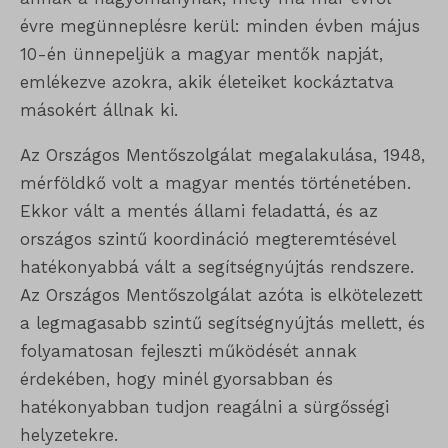
évre megünneplésre kerül: minden évben május
10-én ünnepeljük a magyar mentők napját,
emlékezve azokra, akik életeiket kockáztatva
másokért állnak ki.
Az Országos Mentőszolgálat megalakulása, 1948,
mérföldkő volt a magyar mentés történetében.
Ekkor vált a mentés állami feladattá, és az
országos szintű koordináció megteremtésével
hatékonyabbá vált a segítségnyújtás rendszere.
Az Országos Mentőszolgálat azóta is elkötelezett
a legmagasabb szintű segítségnyújtás mellett, és
folyamatosan fejleszti működését annak
érdekében, hogy minél gyorsabban és
hatékonyabban tudjon reagálni a sürgősségi
helyzetekre.