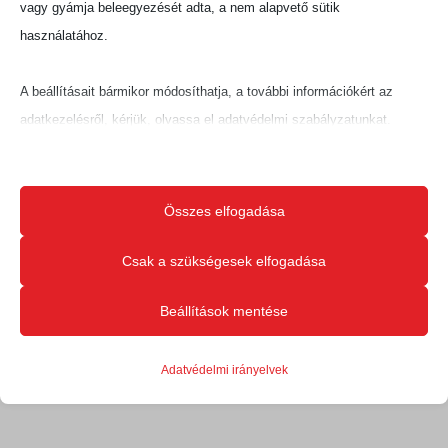
vagy gyámja beleegyezését adta, a nem alapvető sütik
használatához.
A beállításait bármikor módosíthatja, a további információkért az
adatkezelésről, kérjük, olvassa el adatvédelmi szabályzatunkat.
Beállításait később módosíthatja megváltoztathatja.
Ne feledje, hogy ha bizonyos típusú sütik, vagy szolgáltatások
Összes elfogadása
letiltása mellett dönt, az befolyásolhatja a webhely által nyújtott
élményét és az általunk kínált szolgáltatásokat.
Csak a szükségesek elfogadása
Beállítások mentése
Alapvető
Az alapvető sütik és szolgáltatások biztosítják az oldal megfelelő
Adatvédelmi irányelvek
működéséhez. Ezek a sütik és szolgáltatások a GDPR szerint nem
igénylik a felhasználó hozzájárulását.
Részletek megjelenítése