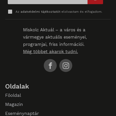
_qimei_i_3
Az
adatvédelmi tájékoztatót
elolvastam és elfogadom.
_qimei_uuid42
amp_*
Miskolc Aktuál – a város és a
cato_fw_inet
vármegye aktuális eseményei,
programjai, friss információi.
chatbase_anon_id
Még többet akarok tudni.
cookieyes-consent
domain
i18next
litespeed_qc_hide_banner
Oldalak
perf_*
Főoldal
Magazin
SameSite
Eseménynaptár
SL_G_WPT_TO