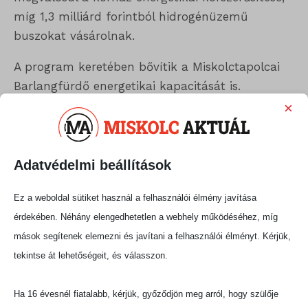
míg 1,3 milliárd forintból hidrogénüzemű
buszokat vásárolnak.
A program keretében bővítik a Miskolctapolcai
Barlangfürdő energetikai kapacitását is.
×
Hollósy András közlése szerint a fejlesztések
előkészületei már megkezdődtek, és
megvalósulásukat követően Miskolc új szintre
Adatvédelmi beállítások
lép a fenntartható, zöld energiahasználatban.
Ez a weboldal sütiket használ a felhasználói élmény javítása
Megosztás:
érdekében. Néhány elengedhetetlen a webhely működéséhez, míg
mások segítenek elemezni és javítani a felhasználói élményt. Kérjük,
tekintse át lehetőségeit, és válasszon.
Ha 16 évesnél fiatalabb, kérjük, győződjön meg arról, hogy szülője