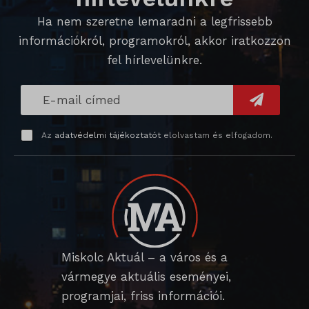
magában foglal, amelyek nem tartoznak a megadott kategóriákba,
_ga_*
wp_lang
Ha nem szeretne lemaradni a legfrissebb
vagy amelyeket nem kategorizáltak.
_gat_gtag_ua_*
információkról, programokról, akkor iratkozzon
wp-settings-*
Részletek megjelenítése
fel hírlevelünkre.
_gid
wp-settings-time-*
_dd_s
mp_*_mixpanel
mhcookie
_qimei_fingerprint
strack_tracking_code
Az
adatvédelmi tájékoztatót
elolvastam és elfogadom.
_qimei_i_3
_qimei_uuid42
amp_*
cato_fw_inet
chatbase_anon_id
Miskolc Aktuál – a város és a
vármegye aktuális eseményei,
cookieyes-consent
programjai, friss információi.
domain