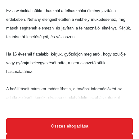
Megosztás:
Ez a weboldal sütiket használ a felhasználói élmény javítása
érdekében. Néhány elengedhetetlen a webhely működéséhez, míg
mások segítenek elemezni és javítani a felhasználói élményt. Kérjük,
tekintse át lehetőségeit, és válasszon.
Ha 16 évesnél fiatalabb, kérjük, győződjön meg arról, hogy szülője
vagy gyámja beleegyezését adta, a nem alapvető sütik
használatához.
A beállításait bármikor módosíthatja, a további információkért az
adatkezelésről, kérjük, olvassa el adatvédelmi szabályzatunkat.
Beállításait később módosíthatja megváltoztathatja.
Ne feledje, hogy ha bizonyos típusú sütik, vagy szolgáltatások
Összes elfogadása
letiltása mellett dönt, az befolyásolhatja a webhely által nyújtott