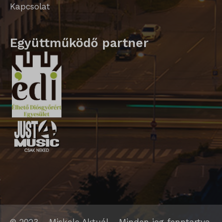
Kapcsolat
ssm_au_c
Együttműködő partner