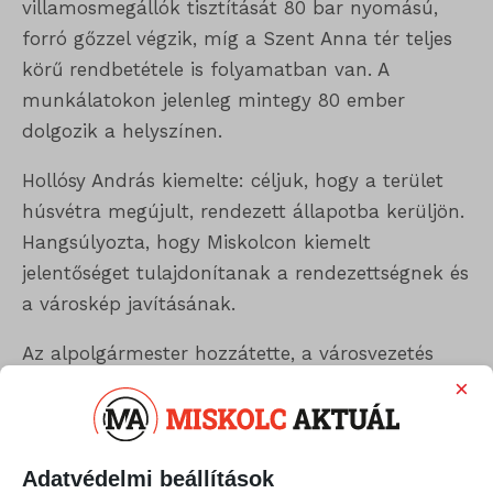
villamosmegállók tisztítását 80 bar nyomású,
forró gőzzel végzik, míg a Szent Anna tér teljes
körű rendbetétele is folyamatban van. A
munkálatokon jelenleg mintegy 80 ember
dolgozik a helyszínen.
Hollósy András kiemelte: céljuk, hogy a terület
húsvétra megújult, rendezett állapotba kerüljön.
Hangsúlyozta, hogy Miskolcon kiemelt
jelentőséget tulajdonítanak a rendezettségnek és
a városkép javításának.
Az alpolgármester hozzátette, a városvezetés
elkötelezett amellett, hogy a közterületek tiszták
×
és gondozottak legyenek, ennek érdekében
folyamatosan dolgoznak.
Adatvédelmi beállítások