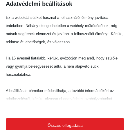
befejezéséig nem közöl további részleteket.
Adatvédelmi beállítások
Megosztás:
Ez a weboldal sütiket használ a felhasználói élmény javítása
érdekében. Néhány elengedhetetlen a webhely működéséhez, míg
mások segítenek elemezni és javítani a felhasználói élményt. Kérjük,
tekintse át lehetőségeit, és válasszon.
Ha 16 évesnél fiatalabb, kérjük, győződjön meg arról, hogy szülője
vagy gyámja beleegyezését adta, a nem alapvető sütik
használatához.
A beállításait bármikor módosíthatja, a további információkért az
adatkezelésről, kérjük, olvassa el adatvédelmi szabályzatunkat.
Beállításait később módosíthatja megváltoztathatja.
Ne feledje, hogy ha bizonyos típusú sütik, vagy szolgáltatások
Összes elfogadása