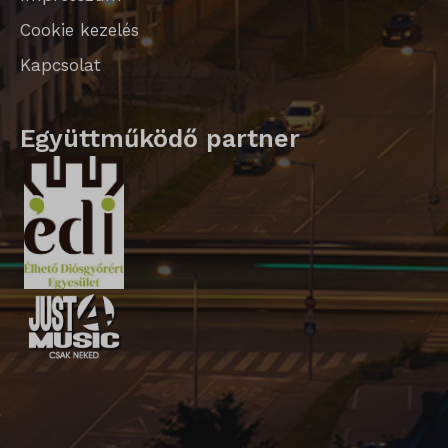
sm_spd_caution
Cookie kezelés
ssm_au_c
Kapcsolat
Együttműködő partner