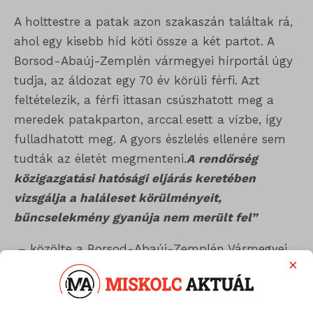
A holttestre a patak azon szakaszán találtak rá,
ahol egy kisebb híd köti össze a két partot. A
Borsod-Abaúj-Zemplén vármegyei hírportál úgy
tudja, az áldozat egy 70 év körüli férfi. Azt
feltételezik, a férfi ittasan csúszhatott meg a
meredek patakparton, arccal esett a vízbe, így
fulladhatott meg. A gyors észlelés ellenére sem
tudták az életét megmenteni.
A rendőrség
közigazgatási hatósági eljárás keretében
vizsgálja a haláleset körülményeit,
bűncselekmény gyanúja nem merült fel”
– közölte a Borsod-Abaúj-Zemplén Vármegyei
×
Rendőr-főkapitányság.
A hatóság az üggyel kapcsolatban az vizsgálat