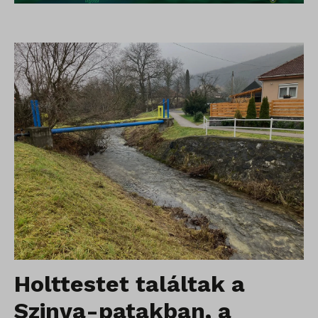
Holttestet találtak a
Szinva-patakban, a