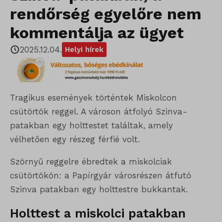
rendőrség egyelőre nem
kommentálja az ügyet
2025.12.04.
Helyi hírek
Tragikus események történtek Miskolcon
csütörtök reggel. A városon átfolyó Szinva-
patakban egy holttestet találtak, amely
vélhetően egy részeg férfié volt.
Szörnyű reggelre ébredtek a miskolciak
csütörtökön: a Papírgyár városrészen átfutó
Szinva patakban egy holttestre bukkantak.
Holttest a miskolci patakban