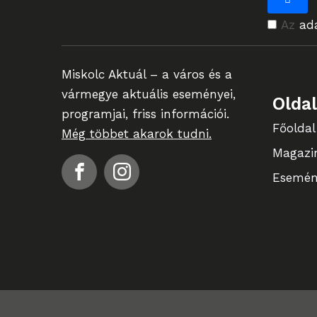
Az
ad
Miskolc Aktuál – a város és a
vármegye aktuális eseményei,
Olda
programjai, friss információi.
Főoldal
Még többet akarok tudni.
Magazi
Esemén