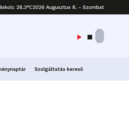
iskolc 28.3°C
2026 Augusztus 8. - Szombat
ménynaptár
Szolgáltatás kereső