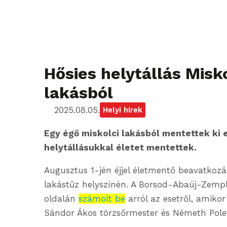
Hősies helytállás Misk
lakásból
2025.08.05.
Helyi hírek
Egy égő miskolci lakásból mentettek ki e
helytállásukkal életet mentettek.
Augusztus 1-jén éjjel életmentő beavatkozá
lakástűz helyszínén. A Borsod-Abaúj-Zemp
oldalán
számolt be
arról az esetről, amiko
Sándor Ákos törzsőrmester és Németh Polet