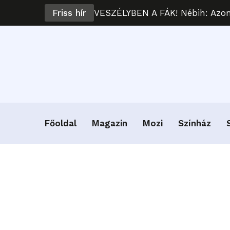
Friss hír
VESZÉLYBEN A FÁK! Nébih: Azonn
Főoldal
Magazin
Mozi
Színház