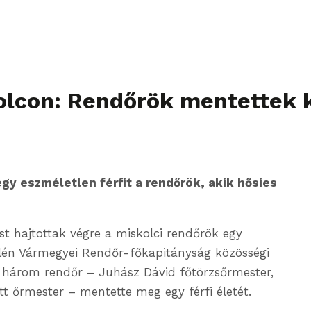
olcon: Rendőrök mentettek ki
gy eszméletlen férfit a rendőrök, akik hősies
st hajtottak végre a miskolci rendőrök egy
lén Vármegyei Rendőr-főkapitányság közösségi
r három rendőr – Juhász Dávid főtörzsőrmester,
t őrmester – mentette meg egy férfi életét.