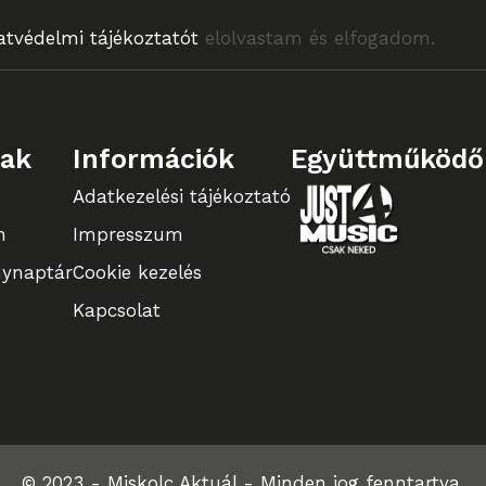
atvédelmi tájékoztatót
elolvastam és elfogadom.
lak
Információk
Együttműködő
Adatkezelési tájékoztató
n
Impresszum
ynaptár
Cookie kezelés
Kapcsolat
© 2023 - Miskolc Aktuál - Minden jog fenntartva.