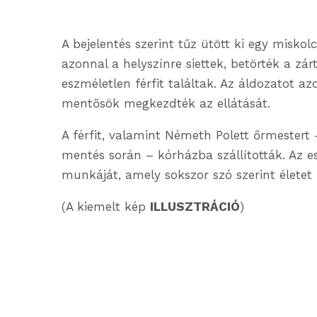
A bejelentés szerint tűz ütött ki egy misko
azonnal a helyszínre siettek, betörték a zárt
eszméletlen férfit találtak. Az áldozatot a
mentősök megkezdték az ellátását.
A férfit, valamint Németh Polett őrmestert
mentés során – kórházba szállították. Az e
munkáját, amely sokszor szó szerint életet
(A kiemelt kép
ILLUSZTRÁCIÓ
)