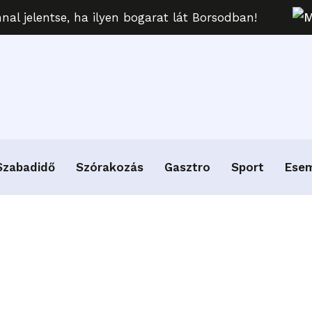
al jelentse, ha ilyen bogarat lát Borsodban!
M
Szabadidő
Szórakozás
Gasztro
Sport
Ese