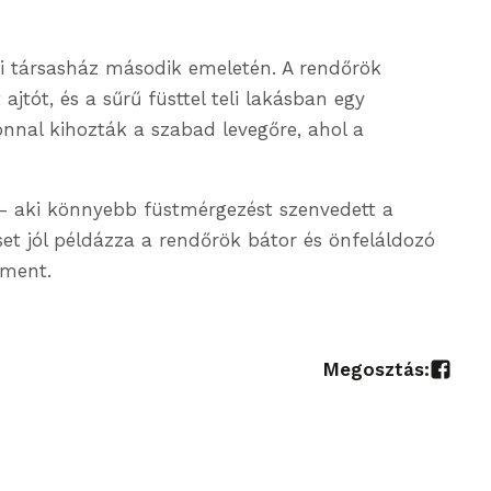
lci társasház második emeletén. A rendőrök
 ajtót, és a sűrű füsttel teli lakásban egy
zonnal kihozták a szabad levegőre, ahol a
 – aki könnyebb füstmérgezést szenvedett a
set jól példázza a rendőrök bátor és önfeláldozó
 ment.
Megosztás: