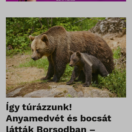
Így túrázzunk!
Anyamedvét és bocsát
látták Borsodban –