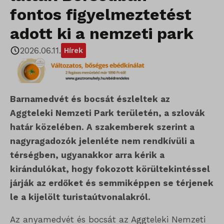
fontos figyelmeztetést
adott ki a nemzeti park
2026.06.11.
Hírek
Barnamedvét és bocsát észleltek az
Aggteleki Nemzeti Park területén, a szlovák
határ közelében. A szakemberek szerint a
nagyragadozók jelenléte nem rendkívüli a
térségben, ugyanakkor arra kérik a
kirándulókat, hogy fokozott körültekintéssel
járják az erdőket és semmiképpen se térjenek
le a kijelölt turistaútvonalakról.
Az anyamedvét és bocsát az Aggteleki Nemzeti