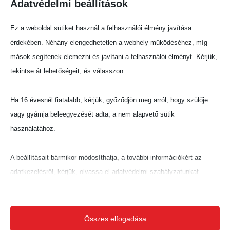
hagyjunk számára szabad menekülési
Adatvédelmi beállítások
útvonalat.
Ez a weboldal sütiket használ a felhasználói élmény javítása
Ha a medve észrevett minket:
érdekében. Néhány elengedhetetlen a webhely működéséhez, míg
mások segítenek elemezni és javítani a felhasználói élményt. Kérjük,
ne fordítsunk hátat neki,
tekintse át lehetőségeit, és válasszon.
ne kezdjünk futni,
lassan emeljük fel a kezünket,
Ha 16 évesnél fiatalabb, kérjük, győződjön meg arról, hogy szülője
nyugodt hangon beszéljünk vagy
vagy gyámja beleegyezését adta, a nem alapvető sütik
fütyüljünk, hogy emberként azonosíthasson
használatához.
bennünket,
fokozatosan hátráljunk ki a látóteréből.
A beállításait bármikor módosíthatja, a további információkért az
A szakemberek arra is figyelmeztetnek, hogy a
adatkezelésről, kérjük, olvassa el adatvédelmi szabályzatunkat.
barnamedve rövid távon akár 40 kilométeres
Beállításait később módosíthatja megváltoztathatja.
óránkénti sebességgel is képes futni, ezért az
elmenekülés nem jelent megoldást.
Ne feledje, hogy ha bizonyos típusú sütik, vagy szolgáltatások
Összes elfogadása
letiltása mellett dönt, az befolyásolhatja a webhely által nyújtott