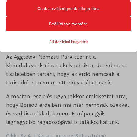
Védett állat, nem ellenség
élményét és az általunk kínált szolgáltatásokat.
Csak a szükségesek elfogadása
A barna medve Magyarországon fokozottan
Beállítások mentése
védett faj. Természetvédelmi értéke 250 ezer
Alapvető
forint, zavarása, bántalmazása vagy elpusztítása
Az alapvető sütik és szolgáltatások biztosítják az oldal megfelelő
Adatvédelmi irányelvek
jogszabályba ütközik.
működéséhez. Ezek a sütik és szolgáltatások a GDPR szerint nem
igénylik a felhasználó hozzájárulását.
Az Aggteleki Nemzeti Park szerint a
Részletek megjelenítése
kirándulóknak nincs okuk pánikra, de érdemes
tiszteletben tartani, hogy az erdő nemcsak a
Statisztikai
googtrans
turistáké, hanem az ott élő vadállatoké is.
A statisztikai sütik és szolgáltatások felhasználási információkat
gyűjtenek, amelyek lehetővé teszik számunkra, hogy betekintést
ISCHECKURLRISK
A mostani észlelés ugyanakkor emlékeztet arra,
nyerjünk abba, hogyan lépnek kapcsolatba látogatóink a
sessionId
hogy Borsod erdeiben ma már nemcsak őzekkel
weboldalunkkal.
és vaddisznókkal, hanem Európa egyik
timezone
Részletek megjelenítése
legnagyobb ragadozójával is találkozhatunk.
wordpress_logged_in_*
Egyéb szolgáltatások
Cikk: Sz.A. | Képek: internet&illusztráció
_ga