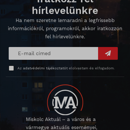
hírlevelünkre
ssm_au_c
Ha nem szeretne lemaradni a legfrissebb
információkról, programokról, akkor iratkozzon
fel hírlevelünkre.
Az
adatvédelmi tájékoztatót
elolvastam és elfogadom.
Miskolc Aktuál – a város és a
vármegye aktuális eseményei,