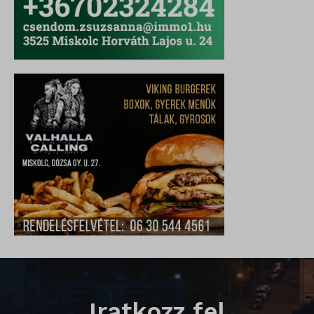
domain
i18next
litespeed_qc_hide_banner
perf_*
SameSite
SL_G_WPT_TO
SL_GWPT_Show_Hide_tmp
SL_wptGlobTipTmp
SLO_G_WPT_TO
SLO_GWPT_Show_Hide_tmp
SLO_wptGlobTipTmp
Iratkozz fel
sm_spd_caution