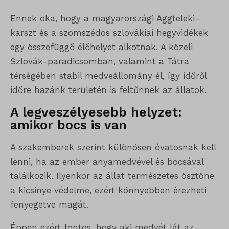
Ennek oka, hogy a magyarországi Aggteleki-
karszt és a szomszédos szlovákiai hegyvidékek
egy összefüggő élőhelyet alkotnak. A közeli
Szlovák-paradicsomban, valamint a Tátra
térségében stabil medveállomány él, így időről
időre hazánk területén is feltűnnek az állatok.
A legveszélyesebb helyzet:
amikor bocs is van
A szakemberek szerint különösen óvatosnak kell
lenni, ha az ember anyamedvével és bocsával
találkozik. Ilyenkor az állat természetes ösztöne
a kicsinye védelme, ezért könnyebben érezheti
fenyegetve magát.
Éppen ezért fontos, hogy aki medvét lát az