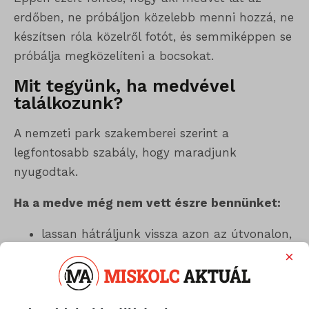
erdőben, ne próbáljon közelebb menni hozzá, ne
készítsen róla közelről fotót, és semmiképpen se
próbálja megközelíteni a bocsokat.
Mit tegyünk, ha medvével
találkozunk?
A nemzeti park szakemberei szerint a
legfontosabb szabály, hogy maradjunk
nyugodtak.
Ha a medve még nem vett észre bennünket:
lassan hátráljunk vissza azon az útvonalon,
ahonnan érkeztünk,
×
ne kiabáljunk,
ne próbáljuk magunkra felhívni a figyelmét,