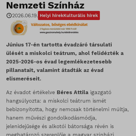
Nemzeti Színház
2026.06.19.
Helyi hírek
Kulturális hírek
Június 17-én tartotta évadzáró társulati
ülését a miskolci teátrum, ahol felidézték a
2025-2026-os évad legemlékezetesebb
pillanatait, valamint átadták az évad
elismeréseit.
Az évadot értékelve
Béres Attila
igazgató
hangsúlyozta: a miskolci teátrum ismét
bebizonyította, hogy nemcsak történelmi múltja,
hanem művészi gondolkodásmódja,
jelenidejűsége és alkotói bátorsága révén is
meghatározó szereplője a magyar színházi