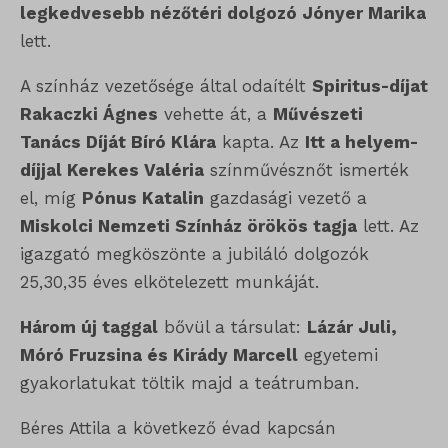
A statisztikai sütik és szolgáltatások felhasználási információkat
legkedvesebb nézőtéri dolgozó Jónyer Marika
gyűjtenek, amelyek lehetővé teszik számunkra, hogy betekintést
ISCHECKURLRISK
lett.
nyerjünk abba, hogyan lépnek kapcsolatba látogatóink a
sessionId
A színház vezetősége által odaítélt
Spiritus-díjat
weboldalunkkal.
Rakaczki Ágnes
vehette át, a
Művészeti
timezone
Részletek megjelenítése
Tanács Díját Bíró Klára
kapta. Az
Itt a helyem-
wordpress_logged_in_*
Egyéb szolgáltatások
díjjal Kerekes Valéria
színművésznőt ismerték
_ga
Ez a kategória minden olyan sütit, domaint és szolgáltatást
wordpress_test_cookie
el, míg
Pónus Katalin
gazdasági vezető a
magában foglal, amelyek nem tartoznak a megadott kategóriákba,
_ga_*
Miskolci Nemzeti Színház örökös tagja
lett. Az
wp_lang
vagy amelyeket nem kategorizáltak.
igazgató megköszönte a jubiláló dolgozók
_gat_gtag_ua_*
wp-settings-*
Részletek megjelenítése
25,30,35 éves elkötelezett munkáját.
_gid
wp-settings-time-*
Három új taggal
bővül a társulat:
Lázár Juli,
_dd_s
mp_*_mixpanel
mhcookie
Móró Fruzsina és Kirády Marcell
egyetemi
_qimei_fingerprint
strack_tracking_code
gyakorlatukat töltik majd a teátrumban.
_qimei_i_3
Béres Attila a következő évad kapcsán