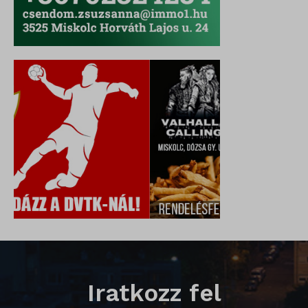
SL_GWPT_Show_Hide_tmp
SL_wptGlobTipTmp
SLO_G_WPT_TO
SLO_GWPT_Show_Hide_tmp
SLO_wptGlobTipTmp
sm_spd_caution
ssm_au_c
Iratkozz fel