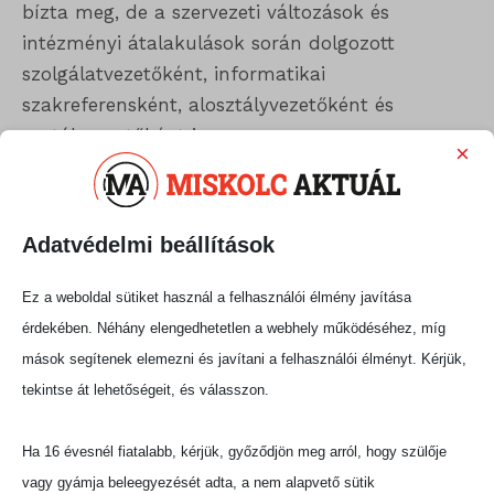
bízta meg, de a szervezeti változások és
intézményi átalakulások során dolgozott
szolgálatvezetőként, informatikai
szakreferensként, alosztályvezetőként és
osztályvezetőként is.
×
– Aztán 2013. április 1-jétől, vagyis a Miskolci
Önkormányzati Rendészet megalakulásától
Adatvédelmi beállítások
lettem előbb közterület-felügyeleti és rendészeti
vezetői beosztásban az igazgató helyettese, majd
Ez a weboldal sütiket használ a felhasználói élmény javítása
2014 év végén,
Vincze Csaba
akkori igazgató
érdekében. Néhány elengedhetetlen a webhely működéséhez, míg
távozását követően megbízott igazgató, 2017-től
mások segítenek elemezni és javítani a felhasználói élményt. Kérjük,
pedig igazgató – emlékezett vissza Kovács László
tekintse át lehetőségeit, és válasszon.
Csaba.
Első igazgatóságának idején számos újdonságot
Ha 16 évesnél fiatalabb, kérjük, győződjön meg arról, hogy szülője
vezettek be és fejlesztés vittek véghez a MIÖR -
vagy gyámja beleegyezését adta, a nem alapvető sütik