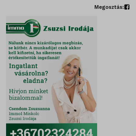
Megosztás:
_qimei_uuid42
amp_*
cato_fw_inet
chatbase_anon_id
cookieyes-consent
domain
i18next
litespeed_qc_hide_banner
perf_*
SameSite
SL_G_WPT_TO