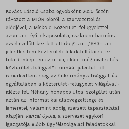
Kovács László Csaba egyébként 2020 őszén
távozott a MIŐR éléről, a szervezettel és
elődjével, a Miskolci Közerület-felügyelettel
azonban régi a kapcsolata, csaknem harminc
évvel ezelőtt kezdett ott dolgozni. „1993-ban
jelentkeztem közterületi feladatellátásra, ez
tulajdonképpen az utcai, akkor még civil ruhás
közterület-felügyelői munkát jelentett, itt
ismerkedtem meg az önkormányzatisággal, és
egyáltalában a közterület-felügyelet világával”-
idézte fel. Néhány hónapos utcai szolgálat után
aztán az informatikai alapvégzettsége és
ismeretei, valamint addig szerzett tapasztalatai
alapján
Vantal Gyula
, a szervezet egykori
igazgatója előbb ügyfélszolgálati feladatokkal