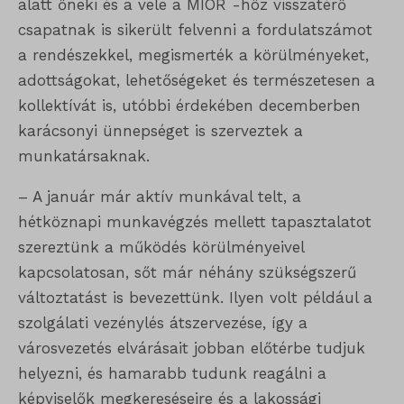
alatt őneki és a vele a MIÖR -höz visszatérő
csapatnak is sikerült felvenni a fordulatszámot
a rendészekkel, megismerték a körülményeket,
adottságokat, lehetőségeket és természetesen a
kollektívát is, utóbbi érdekében decemberben
karácsonyi ünnepséget is szerveztek a
munkatársaknak.
– A január már aktív munkával telt, a
hétköznapi munkavégzés mellett tapasztalatot
szereztünk a működés körülményeivel
kapcsolatosan, sőt már néhány szükségszerű
változtatást is bevezettünk. Ilyen volt például a
szolgálati vezénylés átszervezése, így a
városvezetés elvárásait jobban előtérbe tudjuk
helyezni, és hamarabb tudunk reagálni a
képviselők megkereséseire és a lakossági