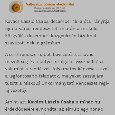
Kovács László Csaba december 16-a óta irányítja
újra a városi rendészetet, miután a miskolci
közgyűlés decemberi közgyűlésén bizalmat
szavazott neki a grémium.
A seriffrendszer újbóli bevezetése, a lovas
mezőőrség és a kutyás szolgálat visszaállítása,
valamint a rendészek folyamatos képzése – ezek
a legfontosabb feladatok, melyeket zászlajára
tűzött a Miskolci Önkormányzati Rendészet régi-
új vezetője.
Amint azt
Kovács László Csaba
a
minap.hu
érdeklődésére elmondta, az elmúlt egy hónap