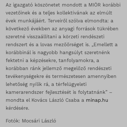
Statisztikai
Az igazgató köszönetet mondott a MIÖR korábbi
googtrans
A statisztikai sütik és szolgáltatások felhasználási információkat
vezetőinek és a teljes kollektívának az elmúlt
gyűjtenek, amelyek lehetővé teszik számunkra, hogy betekintést
ISCHECKURLRISK
évek munkájáért. Terveiről szólva elmondta: a
nyerjünk abba, hogyan lépnek kapcsolatba látogatóink a
következő években az anyagi források tükrében
sessionId
weboldalunkkal.
szeretné visszaállítani a körzeti rendészeti
timezone
Részletek megjelenítése
rendszert és a lovas mezőőrséget is. „Emellett a
korábbinál is nagyobb hangsúlyt szeretnénk
wordpress_logged_in_*
Egyéb szolgáltatások
_ga
fektetni a képzésekre, tanfolyamokra, a
Ez a kategória minden olyan sütit, domaint és szolgáltatást
wordpress_test_cookie
korábban ránk jellemző megelőző rendészeti
magában foglal, amelyek nem tartoznak a megadott kategóriákba,
_ga_*
wp_lang
tevékenységekre és természetesen amennyiben
vagy amelyeket nem kategorizáltak.
_gat_gtag_ua_*
lehetőség nyílik rá, a térfelügyeleti
wp-settings-*
Részletek megjelenítése
kamerarendszer fejlesztését is folytatnánk” –
_gid
wp-settings-time-*
mondta el Kovács László Csaba a
minap.hu
_dd_s
mp_*_mixpanel
mhcookie
kérdésére.
_qimei_fingerprint
strack_tracking_code
Fotók: Mocsári László
_qimei_i_3