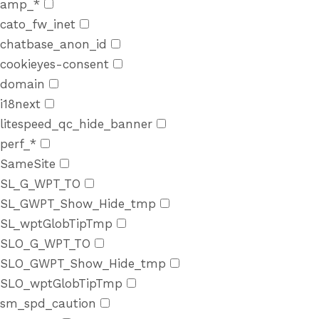
amp_*
cato_fw_inet
chatbase_anon_id
cookieyes-consent
domain
i18next
litespeed_qc_hide_banner
perf_*
SameSite
SL_G_WPT_TO
SL_GWPT_Show_Hide_tmp
SL_wptGlobTipTmp
SLO_G_WPT_TO
SLO_GWPT_Show_Hide_tmp
SLO_wptGlobTipTmp
sm_spd_caution