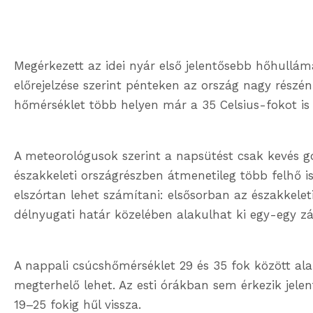
Megérkezett az idei nyár első jelentősebb hőhull
előrejelzése szerint pénteken az ország nagy részé
hőmérséklet több helyen már a 35 Celsius-fokot is e
A meteorológusok szerint a napsütést csak kevés g
északkeleti országrészben átmenetileg több felhő 
elszórtan lehet számítani: elsősorban az északkelet
délnyugati határ közelében alakulhat ki egy-egy zá
A nappali csúcshőmérséklet 29 és 35 fok között a
megterhelő lehet. Az esti órákban sem érkezik jelent
19–25 fokig hűl vissza.