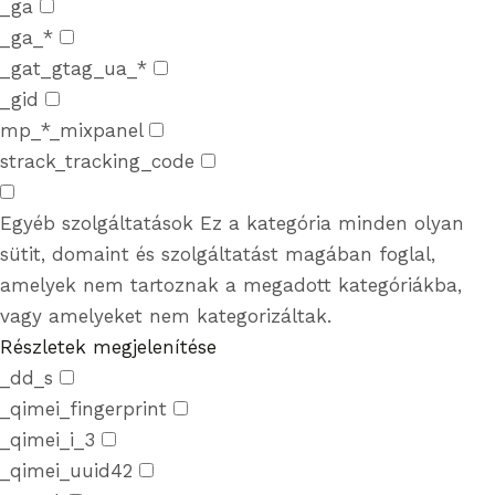
_ga
_ga_*
_gat_gtag_ua_*
_gid
mp_*_mixpanel
strack_tracking_code
Egyéb szolgáltatások
Ez a kategória minden olyan
sütit, domaint és szolgáltatást magában foglal,
amelyek nem tartoznak a megadott kategóriákba,
vagy amelyeket nem kategorizáltak.
Részletek megjelenítése
_dd_s
_qimei_fingerprint
_qimei_i_3
_qimei_uuid42