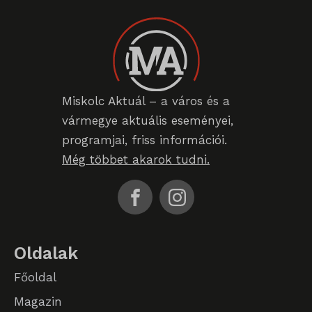
chatbase_anon_id
cookieyes-consent
domain
Miskolc Aktuál – a város és a
i18next
vármegye aktuális eseményei,
litespeed_qc_hide_banner
programjai, friss információi.
perf_*
Még többet akarok tudni.
SameSite
SL_G_WPT_TO
SL_GWPT_Show_Hide_tmp
Oldalak
SL_wptGlobTipTmp
Főoldal
SLO_G_WPT_TO
Magazin