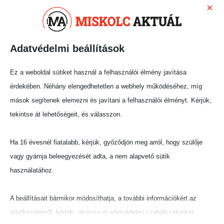
×
urat, és igen, ez adhat félreértésre okot. Azonban
a valóság az, hogy egy videó forgatásának
pillanatait láthatjuk Miskolcon.
Adatvédelmi beállítások
Ön látott valamit? Írja meg nekünk!
Ez a weboldal sütiket használ a felhasználói élmény javítása
Ezek után kíváncsian várjuk a videót is, reméljük
érdekében. Néhány elengedhetetlen a webhely működéséhez, míg
hamarosan láthatjuk.
mások segítenek elemezni és javítani a felhasználói élményt. Kérjük,
Megosztás:
tekintse át lehetőségeit, és válasszon.
Ha 16 évesnél fiatalabb, kérjük, győződjön meg arról, hogy szülője
vagy gyámja beleegyezését adta, a nem alapvető sütik
használatához.
A beállításait bármikor módosíthatja, a további információkért az
adatkezelésről, kérjük, olvassa el adatvédelmi szabályzatunkat.