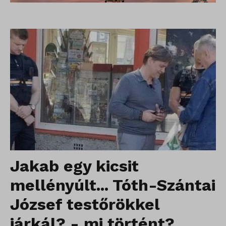
Jakab egy kicsit
mellényúlt... Tóth-Szántai
József testőrökkel
járkál? - mi történt?