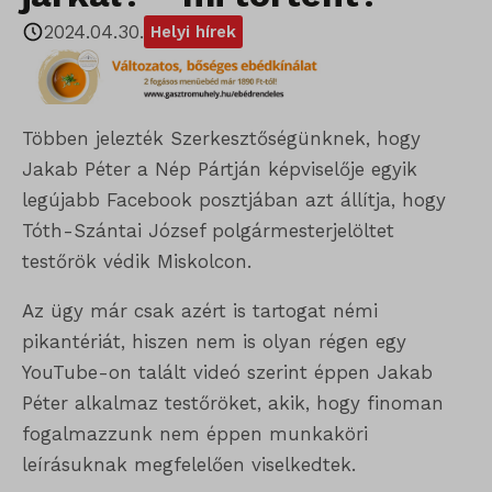
2024.04.30.
Helyi hírek
Többen jelezték Szerkesztőségünknek, hogy
Jakab Péter a Nép Pártján képviselője egyik
legújabb Facebook posztjában azt állítja, hogy
Tóth-Szántai József polgármesterjelöltet
testőrök védik Miskolcon.
Az ügy már csak azért is tartogat némi
pikantériát, hiszen nem is olyan régen egy
YouTube-on talált videó szerint éppen Jakab
Péter alkalmaz testőröket, akik, hogy finoman
fogalmazzunk nem éppen munkaköri
leírásuknak megfelelően viselkedtek.