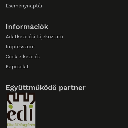
SLO_GWPT_Show_Hide_tmp
Eseménynaptár
SLO_wptGlobTipTmp
sm_spd_caution
Információk
ssm_au_c
Adatkezelési tájékoztató
Impresszum
Cookie kezelés
Kapcsolat
Együttműködő partner