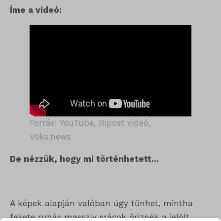
Íme a videó:
Forrás: YouTube, Ripost videó,
Voks.news
De nézzük, hogy mi történhetett...
A képek alapján valóban úgy tűnhet, mintha
fekete ruhás masszív srácok őriznék a jelölt