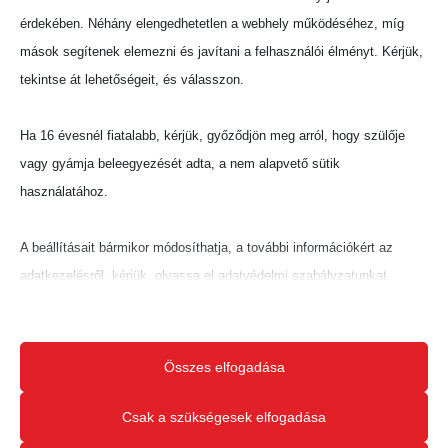
érdekében. Néhány elengedhetetlen a webhely működéséhez, míg
mások segítenek elemezni és javítani a felhasználói élményt. Kérjük,
tekintse át lehetőségeit, és válasszon.
Ha 16 évesnél fiatalabb, kérjük, győződjön meg arról, hogy szülője
vagy gyámja beleegyezését adta, a nem alapvető sütik
használatához.
A beállításait bármikor módosíthatja, a további információkért az
adatkezelésről, kérjük, olvassa el adatvédelmi szabályzatunkat.
Beállításait később módosíthatja megváltoztathatja.
Ne feledje, hogy ha bizonyos típusú sütik, vagy szolgáltatások
Összes elfogadása
letiltása mellett dönt, az befolyásolhatja a webhely által nyújtott
élményét és az általunk kínált szolgáltatásokat.
Csak a szükségesek elfogadása