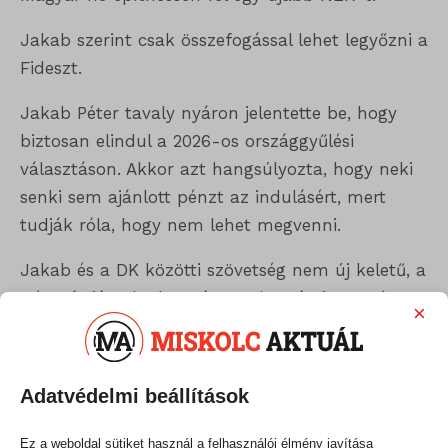
Jakab szerint csak összefogással lehet legyőzni a
Fideszt.
Jakab Péter tavaly nyáron jelentette be, hogy
biztosan elindul a 2026-os országgyűlési
választáson. Akkor azt hangsúlyozta, hogy neki
senki sem ajánlott pénzt az indulásért, mert
tudják róla, hogy nem lehet megvenni.
Jakab és a DK közötti szövetség nem új keletű, a
Nép Pártján elnöke már tavaly március 15-én
×
együtt vonult a DK-sokkal Budapesten.
Megosztás:
Adatvédelmi beállítások
Ez a weboldal sütiket használ a felhasználói élmény javítása