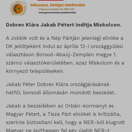
Dobrev Klára Jakab Pétert indítja Miskolcon.
A Jobbik volt és a Nép Pártján jelenlegi elnöke a
DK jelöltjeként indul az április 12-i országgyűlési
választáson Borsod-Abaúj-Zemplén megye 1.
számú választókerületében, azaz Miskolcon és a
környező településeken.
Jakab Péter Dobrev Klára országjárásának
hétfői, borsodi állomásán mondott beszédet.
Jakab a beszédében az Orbán-kormányt és
Magyar Pétert, a Tisza Párt elnökét is kritizálta,
szerinte biztosítani kell, hogy a NER-ből kiugrott
Magyar ne építhessen fel egy újabb NER-t.