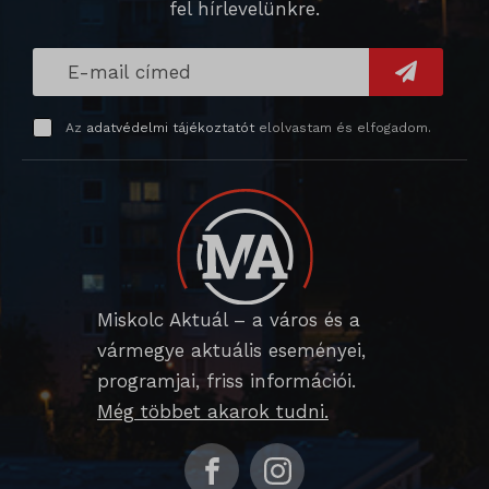
fel hírlevelünkre.
_gat_gtag_ua_*
wp-settings-*
Részletek megjelenítése
_gid
wp-settings-time-*
_dd_s
mp_*_mixpanel
mhcookie
Az
adatvédelmi tájékoztatót
elolvastam és elfogadom.
_qimei_fingerprint
strack_tracking_code
_qimei_i_3
_qimei_uuid42
amp_*
cato_fw_inet
Miskolc Aktuál – a város és a
vármegye aktuális eseményei,
chatbase_anon_id
programjai, friss információi.
cookieyes-consent
Még többet akarok tudni.
domain
i18next