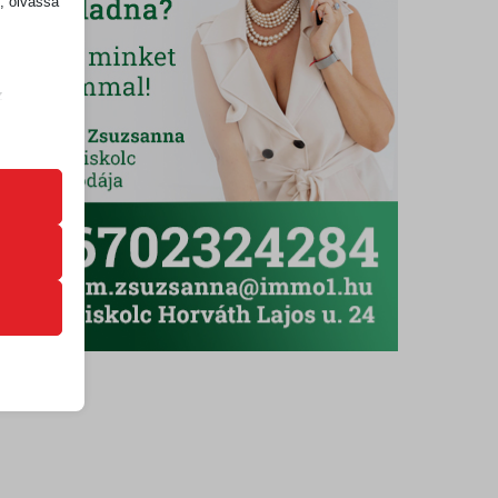
k, olvassa
z
.
zek a
k
atba