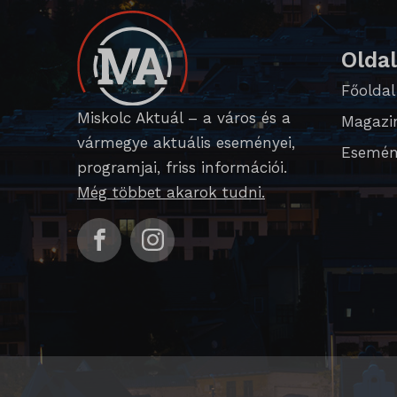
domain
i18next
Olda
litespe
Főoldal
Miskolc Aktuál – a város és a
perf_*
Magazi
vármegye aktuális eseményei,
Esemén
SameSi
programjai, friss információi.
SL_G_
Még többet akarok tudni.
SL_GW
SL_wpt
SLO_G
SLO_G
SLO_wp
sm_spd