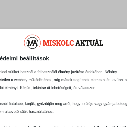
é felhős idő várható a hétv
édelmi beállítások
ató a hétvégén, és még mindig kialakulhatnak
ődött melegedés hatására vasárnap már 25-32
ldal sütiket használ a felhasználói élmény javítása érdekében. Néhány
n, míg hajnalban 10-17 fok lehet, de a szél
tetlen a webhely működéséhez, míg mások segítenek elemezni és javítani a
HungaroMet Nonprofit Zrt. előrejelzéséből,
lói élményt. Kérjük, tekintse át lehetőségeit, és válasszon.
hez.
snél fiatalabb, kérjük, győződjön meg arról, hogy szülője vagy gyámja belee
rják, amelyekből elszórtan alakulhat ki zápor,
em alapvető sütik használatához.
ugati szél délutánra mérséklődik, gyengül, de
dulhat. A csúcshőmérséklet 21 és 26 fok között