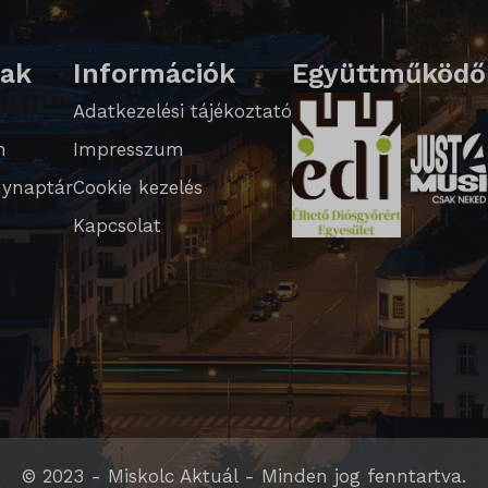
lak
Információk
Együttműködő
ed_qc_hide_banner
Adatkezelési tájékoztató
n
Impresszum
ynaptár
Cookie kezelés
te
Kapcsolat
WPT_TO
PT_Show_Hide_tmp
GlobTipTmp
_WPT_TO
WPT_Show_Hide_tmp
tGlobTipTmp
© 2023 - Miskolc Aktuál - Minden jog fenntartva.
_caution