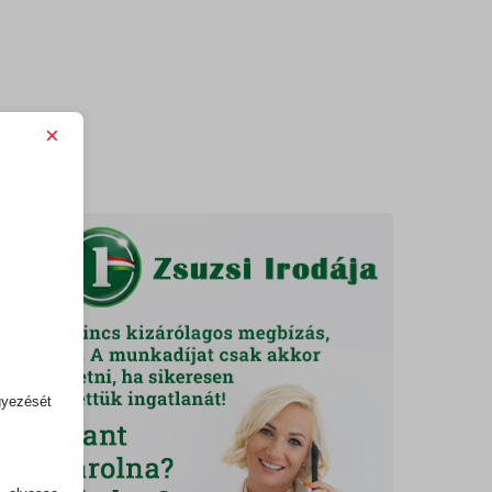
×
égén
gyezését