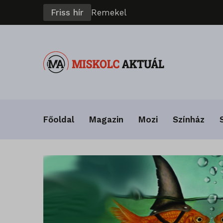
Friss hír
R
e
m
e
k
e
l
t
a
D
V
T
K
Főoldal
Magazin
Mozi
Színház