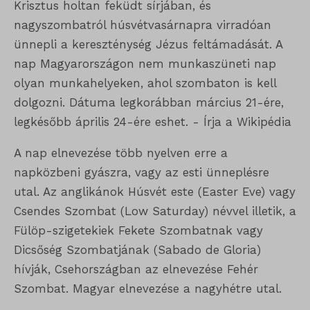
Krisztus holtan feküdt sírjában, és
nagyszombatról húsvétvasárnapra virradóan
ünnepli a kereszténység Jézus feltámadását. A
nap Magyarországon nem munkaszüneti nap
olyan munkahelyeken, ahol szombaton is kell
dolgozni. Dátuma legkorábban március 21-ére,
legkésőbb április 24-ére eshet. - Írja a Wikipédia
A nap elnevezése több nyelven erre a
napközbeni gyászra, vagy az esti ünneplésre
utal. Az anglikánok Húsvét este (Easter Eve) vagy
Csendes Szombat (Low Saturday) névvel illetik, a
Fülöp-szigetekiek Fekete Szombatnak vagy
Dicsőség Szombatjának (Sabado de Gloria)
hívják, Csehországban az elnevezése Fehér
Szombat. Magyar elnevezése a nagyhétre utal.