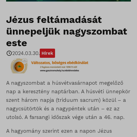
Jézus feltámadását
ünnepeljük nagyszombat
este
2024.03.30.
Hírek
A nagyszombat a húsvétvasárnapot megelőző
nap a keresztény naptárban. A húsvéti ünnepkör
szent három napja (triduum sacrum) közül – a
nagycsütörtök és a nagypéntek után – ez az
utolsó. A farsangi időszak vége után a 46. nap.
A hagyomány szerint ezen a napon Jézus