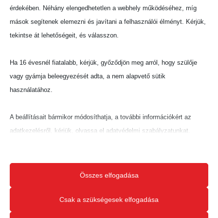
érdekében. Néhány elengedhetetlen a webhely működéséhez, míg
mások segítenek elemezni és javítani a felhasználói élményt. Kérjük,
tekintse át lehetőségeit, és válasszon.
Ha 16 évesnél fiatalabb, kérjük, győződjön meg arról, hogy szülője
vagy gyámja beleegyezését adta, a nem alapvető sütik
használatához.
A beállításait bármikor módosíthatja, a további információkért az
adatkezelésről, kérjük, olvassa el adatvédelmi szabályzatunkat.
Beállításait később módosíthatja megváltoztathatja.
Ne feledje, hogy ha bizonyos típusú sütik, vagy szolgáltatások
Összes elfogadása
letiltása mellett dönt, az befolyásolhatja a webhely által nyújtott
élményét és az általunk kínált szolgáltatásokat.
Csak a szükségesek elfogadása