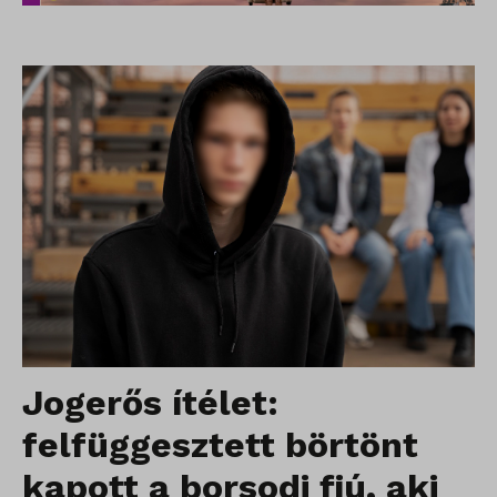
Jogerős ítélet:
felfüggesztett börtönt
kapott a borsodi fiú, aki