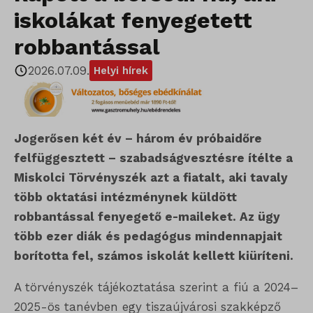
iskolákat fenyegetett
robbantással
2026.07.09.
Helyi hírek
Jogerősen két év – három év próbaidőre
felfüggesztett – szabadságvesztésre ítélte a
Miskolci Törvényszék azt a fiatalt, aki tavaly
több oktatási intézménynek küldött
robbantással fenyegető e-maileket. Az ügy
több ezer diák és pedagógus mindennapjait
borította fel, számos iskolát kellett kiüríteni.
A törvényszék tájékoztatása szerint a fiú a 2024–
2025-ös tanévben egy tiszaújvárosi szakképző