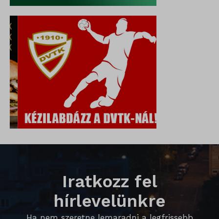
_qimei_uuid42
amp_*
cato_fw_inet
chatbase_anon_id
cookieyes-consent
domain
i18next
litespeed_qc_hide_banner
perf_*
Iratkozz fel
SameSite
SL_G_WPT_TO
hírlevelünkre
SL_GWPT_Show_Hide_tmp
Ha nem szeretne lemaradni a legfrissebb