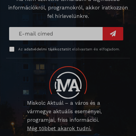
információkról, programokról, akkor iratkozzon
SL_wptGlobTipTmp
fel hírlevelünkre.
SLO_G_WPT_TO
SLO_GWPT_Show_Hide_tmp
SLO_wptGlobTipTmp
Az
adatvédelmi tájékoztatót
elolvastam és elfogadom.
sm_spd_caution
ssm_au_c
Miskolc Aktuál – a város és a
vármegye aktuális eseményei,
programjai, friss információi.
Még többet akarok tudni.