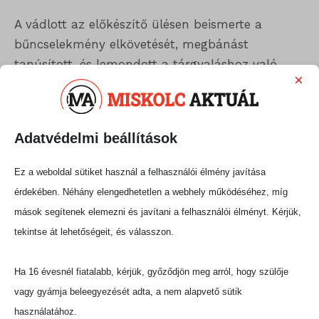
A vádlott az előkészítő ülésen beismerte a
bűncselekmény elkövetését, megbánást
tanúsított, és lemondott a tárgyaláshoz való
×
jogáról.
A Miskolci Törvényszék terrorcselekmény
elkövetésével fenyegetés bűntette miatt két év
Adatvédelmi beállítások
szabadságvesztésre ítélte, amelynek
Ez a weboldal sütiket használ a felhasználói élmény javítása
végrehajtását három év próbaidőre
érdekében. Néhány elengedhetetlen a webhely működéséhez, míg
felfüggesztette.
mások segítenek elemezni és javítani a felhasználói élményt. Kérjük,
A bíróság emellett a próbaidő teljes
tekintse át lehetőségeit, és válasszon.
időtartamára pártfogó felügyeletet is elrendelt.
Ha 16 évesnél fiatalabb, kérjük, győződjön meg arról, hogy szülője
A bíróság több körülményt is
mérlegelt
vagy gyámja beleegyezését adta, a nem alapvető sütik
használatához.