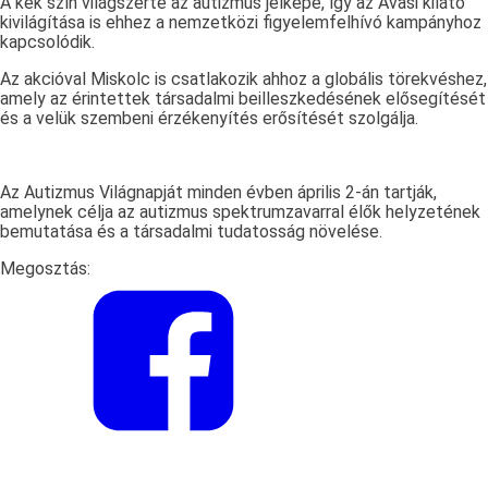
A kék szín világszerte az autizmus jelképe, így az Avasi kilátó
kivilágítása is ehhez a nemzetközi figyelemfelhívó kampányhoz
kapcsolódik.
Az akcióval Miskolc is csatlakozik ahhoz a globális törekvéshez,
amely az érintettek társadalmi beilleszkedésének elősegítését
és a velük szembeni érzékenyítés erősítését szolgálja.
Az Autizmus Világnapját minden évben április 2-án tartják,
amelynek célja az autizmus spektrumzavarral élők helyzetének
bemutatása és a társadalmi tudatosság növelése.
Megosztás: