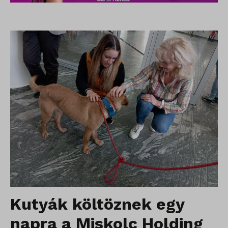
Kutyák költöznek egy
napra a Miskolc Holding