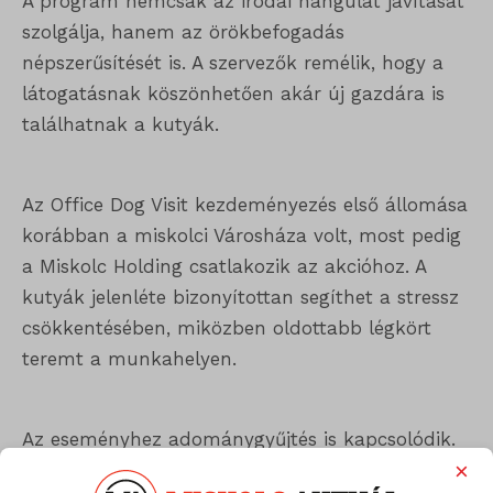
A program nemcsak az irodai hangulat javítását
szolgálja, hanem az örökbefogadás
népszerűsítését is. A szervezők remélik, hogy a
látogatásnak köszönhetően akár új gazdára is
találhatnak a kutyák.
Az Office Dog Visit kezdeményezés első állomása
korábban a miskolci Városháza volt, most pedig
a Miskolc Holding csatlakozik az akcióhoz. A
kutyák jelenléte bizonyítottan segíthet a stressz
csökkentésében, miközben oldottabb légkört
teremt a munkahelyen.
Az eseményhez adománygyűjtés is kapcsolódik.
×
A Miskolc Holding recepcióján elhelyezett