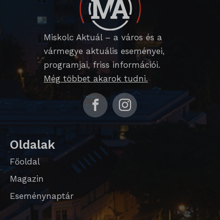
cookieyes-consent
domain
Miskolc Aktuál – a város és a
vármegye aktuális eseményei,
i18next
programjai, friss információi.
litespeed_qc_hide_banner
Még többet akarok tudni.
perf_*
SameSite
SL_G_WPT_TO
Oldalak
SL_GWPT_Show_Hide_tmp
Főoldal
SL_wptGlobTipTmp
Magazin
SLO_G_WPT_TO
Eseménynaptár
SLO_GWPT_Show_Hide_tmp