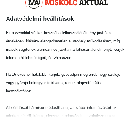
gyűjtőládába állateledeleket és különféle
kutyafelszereléseket várnak a szervezők, hogy
Adatvédelmi beállítások
segítsék a menhelyi állatok ellátását.
Fotó: minap.hu
Ez a weboldal sütiket használ a felhasználói élmény javítása
érdekében. Néhány elengedhetetlen a webhely működéséhez, míg
Megosztás:
mások segítenek elemezni és javítani a felhasználói élményt. Kérjük,
tekintse át lehetőségeit, és válasszon.
Ha 16 évesnél fiatalabb, kérjük, győződjön meg arról, hogy szülője
vagy gyámja beleegyezését adta, a nem alapvető sütik
használatához.
A beállításait bármikor módosíthatja, a további információkért az
adatkezelésről, kérjük, olvassa el adatvédelmi szabályzatunkat.
Beállításait később módosíthatja megváltoztathatja.