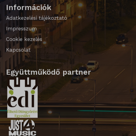
SLO_wptGlobTipTmp
Információk
sm_spd_caution
Adatkezelési tájékoztató
ssm_au_c
Impresszum
Cookie kezelés
Kapcsolat
Együttműködő partner