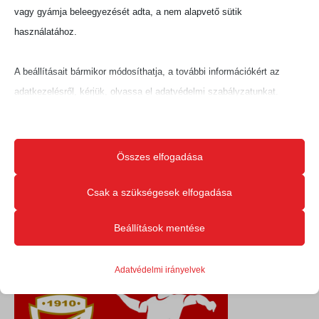
vagy gyámja beleegyezését adta, a nem alapvető sütik
használatához.
A beállításait bármikor módosíthatja, a további információkért az
adatkezelésről, kérjük, olvassa el adatvédelmi szabályzatunkat.
Beállításait később módosíthatja megváltoztathatja.
Ne feledje, hogy ha bizonyos típusú sütik, vagy szolgáltatások
Összes elfogadása
letiltása mellett dönt, az befolyásolhatja a webhely által nyújtott
élményét és az általunk kínált szolgáltatásokat.
Csak a szükségesek elfogadása
Beállítások mentése
Alapvető
Az alapvető sütik és szolgáltatások biztosítják az oldal megfelelő
Adatvédelmi irányelvek
működéséhez. Ezek a sütik és szolgáltatások a GDPR szerint nem
igénylik a felhasználó hozzájárulását.
Részletek megjelenítése