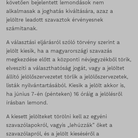
követően bejelentett lemondások nem
alkalmasak a joghatás kiváltására, azaz a
jelöltre leadott szavaztok érvényesnek
számítanak.
A választási eljárásról szóló törvény szerint a
jelölt kiesik, ha a magyarországi szavazás
megkezdése előtt a központi névjegyzékből törik,
elveszíti a választhatóság jogát, vagy a jelöltet
állító jelölőszervezetet törlik a jelölőszervezetek,
listák nyilvántartásából. Kiesik a jelölt akkor is,
ha június 7-én (pénteken) 16 óráig a jelölésről
írásban lemond.
A kiesett jelölteket törölni kell az egyéni
szavazólapokról, vagyis „lehúzzák” őket a
szavazólapról, és a jelölt kieséséről a