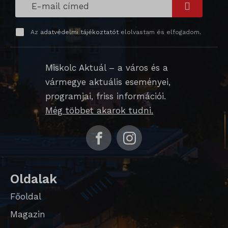
_qimei_i_3
_qimei_uuid42
Az
adatvédelmi tájékoztatót
elolvastam és elfogadom.
amp_*
Miskolc Aktuál – a város és a
cato_fw_inet
vármegye aktuális eseményei,
chatbase_anon_id
programjai, friss információi.
Még többet akarok tudni.
cookieyes-consent
domain
i18next
litespeed_qc_hide_banner
Oldalak
perf_*
Főoldal
SameSite
Magazin