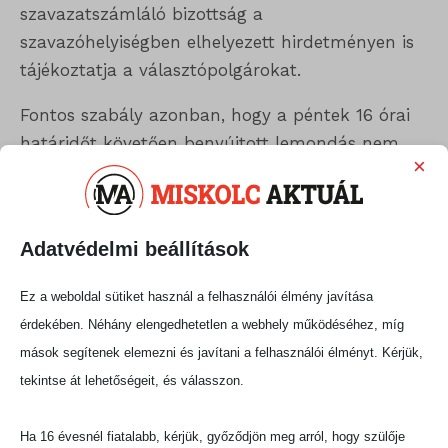
szavazatszámláló bizottság a
szavazóhelyiségben elhelyezett hirdetményen is
tájékoztatja a választópolgárokat.
Fontos szabály azonban, hogy a péntek 16 órai
határidőt követően benyújtott lemondás nem
×
alkalmas a joghatás kiváltására, azaz a jelöltre
leadott szavazatok érvényes szavazatnak
minősülnek.
Adatvédelmi beállítások
Fotó: MTI
Ez a weboldal sütiket használ a felhasználói élmény javítása
Megosztás:
érdekében. Néhány elengedhetetlen a webhely működéséhez, míg
mások segítenek elemezni és javítani a felhasználói élményt. Kérjük,
tekintse át lehetőségeit, és válasszon.
Ha 16 évesnél fiatalabb, kérjük, győződjön meg arról, hogy szülője