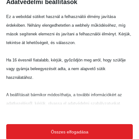
Adatvédelmi beállítások
Megosztás:
Ez a weboldal sütiket használ a felhasználói élmény javítása
érdekében. Néhány elengedhetetlen a webhely működéséhez, míg
mások segítenek elemezni és javítani a felhasználói élményt. Kérjük,
tekintse át lehetőségeit, és válasszon.
Ha 16 évesnél fiatalabb, kérjük, győződjön meg arról, hogy szülője
vagy gyámja beleegyezését adta, a nem alapvető sütik
használatához.
A beállításait bármikor módosíthatja, a további információkért az
adatkezelésről, kérjük, olvassa el adatvédelmi szabályzatunkat.
Beállításait később módosíthatja megváltoztathatja.
Ne feledje, hogy ha bizonyos típusú sütik, vagy szolgáltatások
Összes elfogadása
letiltása mellett dönt, az befolyásolhatja a webhely által nyújtott