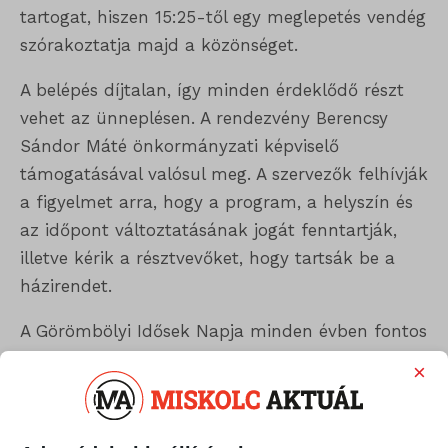
tartogat, hiszen 15:25-től egy meglepetés vendég
szórakoztatja majd a közönséget.
A belépés díjtalan, így minden érdeklődő részt
vehet az ünneplésen. A rendezvény Berencsy
Sándor Máté önkormányzati képviselő
támogatásával valósul meg. A szervezők felhívják
a figyelmet arra, hogy a program, a helyszín és
az időpont változtatásának jogát fenntartják,
illetve kérik a résztvevőket, hogy tartsák be a
házirendet.
A Görömbölyi Idősek Napja minden évben fontos
alkalom arra, hogy a helyi közösség kifejezze
×
tiszteletét és szeretetét a szépkorúak iránt –
idén is egy szeretetteljes, tartalmas délután várja
a résztvevőket Miskolc-Görömbölyön.