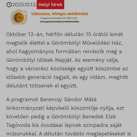
2025.10.13.
Helyi hírek
Október 13-án, hétfőn délután 15 órától ismét
megtelik élettel a Görömbölyi Művelődési Ház,
ahol hagyományos formában rendezik meg a
Görömbölyi Idősek Napját. Az esemény célja,
hogy a városrész közössége együtt köszöntse az
idősebb generáció tagjait, és egy vidám, meghitt
délutánt töltsenek el együtt.
A programot Berencsy Sándor Máté
önkormányzati képviselő köszöntője nyitja, ezt
követően pedig a Görömbölyi Benedek Elek
Tagóvoda kis óvodásai lépnek színpadra saját
műsorukkal. A délután további meglepetéseket is