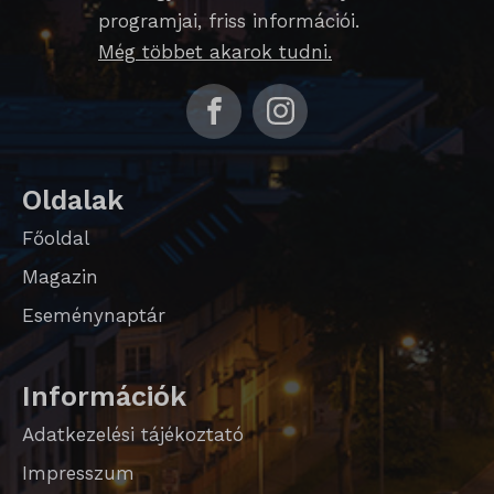
domain
programjai, friss információi.
Még többet akarok tudni.
i18next
litespeed_qc_hide_banner
perf_*
SameSite
Oldalak
SL_G_WPT_TO
Főoldal
SL_GWPT_Show_Hide_tmp
Magazin
Eseménynaptár
SL_wptGlobTipTmp
SLO_G_WPT_TO
Információk
SLO_GWPT_Show_Hide_tmp
Adatkezelési tájékoztató
SLO_wptGlobTipTmp
Impresszum
sm_spd_caution