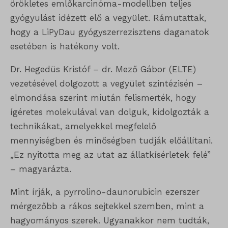
örökletes emlőkarcinóma-modellben teljes
gyógyulást idézett elő a vegyület. Rámutattak,
hogy a LiPyDau gyógyszerrezisztens daganatok
esetében is hatékony volt.
Dr. Hegedüs Kristóf – dr. Mező Gábor (ELTE)
vezetésével dolgozott a vegyület szintézisén –
elmondása szerint miután felismerték, hogy
ígéretes molekulával van dolguk, kidolgozták a
technikákat, amelyekkel megfelelő
mennyiségben és minőségben tudják előállítani.
„Ez nyitotta meg az utat az állatkísérletek felé”
– magyarázta.
Mint írják, a pyrrolino-daunorubicin ezerszer
mérgezőbb a rákos sejtekkel szemben, mint a
hagyományos szerek. Ugyanakkor nem tudták,