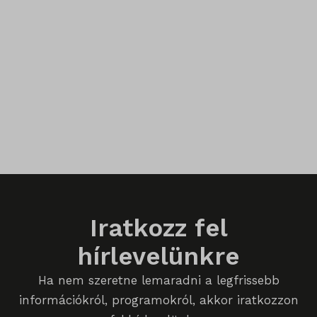
_qimei_i_3
_qimei_uuid42
amp_*
cato_fw_inet
chatbase_anon_id
cookieyes-consent
domain
Iratkozz fel
i18next
litespeed_qc_hide_banner
hírlevelünkre
perf_*
Ha nem szeretne lemaradni a legfrissebb
információkról, programokról, akkor iratkozzon
SameSite