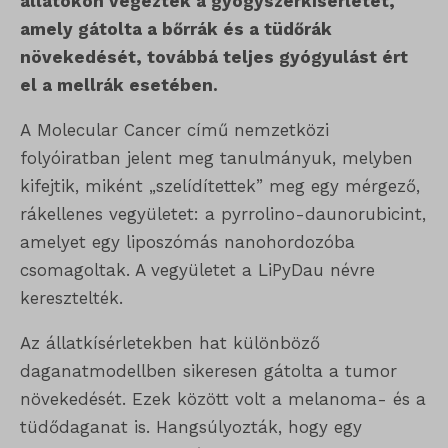
állatokon végezték a gyógyszerkísérletet,
amely gátolta a bőrrák és a tüdőrák
növekedését, továbbá teljes gyógyulást ért
el a mellrák esetében.
A Molecular Cancer című nemzetközi
folyóiratban jelent meg tanulmányuk, melyben
kifejtik, miként „szelídítettek” meg egy mérgező,
rákellenes vegyületet: a pyrrolino-daunorubicint,
amelyet egy liposzómás nanohordozóba
csomagoltak. A vegyületet a LiPyDau névre
keresztelték.
Az állatkísérletekben hat különböző
daganatmodellben sikeresen gátolta a tumor
növekedését. Ezek között volt a melanoma- és a
tüdődaganat is. Hangsúlyozták, hogy egy