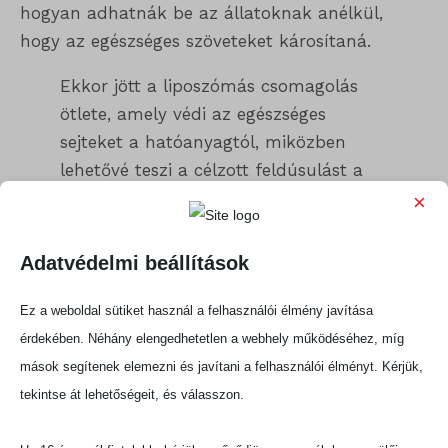
hogyan adhatnák be az állatoknak anélkül,
hogy az egészséges szöveteket károsítaná.
Ekkor jött a liposzómás csomagolás
ötlete, amely védi az egészséges
sejteket a hatóanyagtól, miközben
lehetővé teszi a célzott feldúsulást a
daganatban. Így született meg a
×
LiPyDau
Adatvédelmi beállítások
– közölte dr. Tóth Szilárd, aki a LiPyDau
sejtvonalakon történő kipróbálását vezette.
Ez a weboldal sütiket használ a felhasználói élmény javítása
érdekében. Néhány elengedhetetlen a webhely működéséhez, míg
Dr. Füredi András, a tanulmány egyik szerzője
mások segítenek elemezni és javítani a felhasználói élményt. Kérjük,
úgy véli, hogy mindez nem csupán egy hatékony
tekintse át lehetőségeit, és válasszon.
készítmény, hanem ez az egyik leghatékonyabb
daganatellenes vegyület – tapasztalataik és az