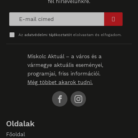
fel hírlevelünkre.
SL_G_WPT_TO
SL_GWPT_Show_Hide_tmp
SL_wptGlobTipTmp
Az
adatvédelmi tájékoztatót
elolvastam és elfogadom.
SLO_G_WPT_TO
SLO_GWPT_Show_Hide_tmp
Miskolc Aktuál – a város és a
vármegye aktuális eseményei,
SLO_wptGlobTipTmp
programjai, friss információi.
sm_spd_caution
Még többet akarok tudni.
ssm_au_c
Oldalak
Főoldal