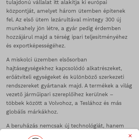
tulajdonú vállalat itt alakítja ki európai
központját, amelyet három ütemben építenek
fel. Az első ütem lezárultával mintegy 300 új
munkahely jön létre, a gyár pedig érdemben
hozzájárul majd a térség ipari teljesítményéhez
és exportképességéhez.
A miskolci üzemben elsősorban
hajtásegységekhez kapcsolódó alkatrészeket,
erőátviteli egységeket és különböző szerkezeti
rendszereket gyártanak majd. A termékek a világ
vezető járműipari szereplőihez kerülnek –
többek között a Volvohoz, a Teslához és más
globális márkákhoz.
A beruházás nemcsak új technológiát, hanem
hosszú távú ipari stabilitást is hoz a térségbe. A
×