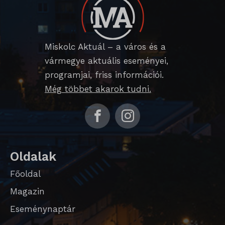
chatbase_anon_id
cookieyes-consent
domain
Miskolc Aktuál – a város és a
i18next
vármegye aktuális eseményei,
programjai, friss információi.
litespeed_qc_hide_banner
Még többet akarok tudni.
perf_*
SameSite
SL_G_WPT_TO
Oldalak
SL_GWPT_Show_Hide_tmp
Főoldal
SL_wptGlobTipTmp
Magazin
SLO_G_WPT_TO
Eseménynaptár
SLO_GWPT_Show_Hide_tmp