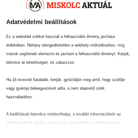
város a következő években a kelet-közép-
európai autóipari beszállítói lánc egyik
meghatározó szereplőjévé válhat, a gyár teljes
Adatvédelmi beállítások
kiépítése után pedig további munkahelyek és
Ez a weboldal sütiket használ a felhasználói élmény javítása
innovációs lehetőségek nyílhatnak meg.
érdekében. Néhány elengedhetetlen a webhely működéséhez, míg
Megosztás:
mások segítenek elemezni és javítani a felhasználói élményt. Kérjük,
tekintse át lehetőségeit, és válasszon.
Ha 16 évesnél fiatalabb, kérjük, győződjön meg arról, hogy szülője
vagy gyámja beleegyezését adta, a nem alapvető sütik
használatához.
A beállításait bármikor módosíthatja, a további információkért az
adatkezelésről, kérjük, olvassa el adatvédelmi szabályzatunkat.
Beállításait később módosíthatja megváltoztathatja.