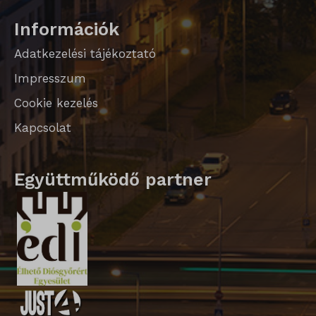
SLO_wptGlobTipTmp
Információk
sm_spd_caution
Adatkezelési tájékoztató
ssm_au_c
Impresszum
Cookie kezelés
Kapcsolat
Együttműködő partner