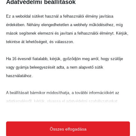
Adatvédelmi beállítások
Megosztás:
Ez a weboldal sütiket használ a felhasználói élmény javítása
érdekében. Néhány elengedhetetlen a webhely működéséhez, míg
mások segítenek elemezni és javítani a felhasználói élményt. Kérjük,
tekintse át lehetőségeit, és válasszon.
Ha 16 évesnél fiatalabb, kérjük, győződjön meg arról, hogy szülője
vagy gyámja beleegyezését adta, a nem alapvető sütik
használatához.
A beállításait bármikor módosíthatja, a további információkért az
adatkezelésről, kérjük, olvassa el adatvédelmi szabályzatunkat.
Beállításait később módosíthatja megváltoztathatja.
Ne feledje, hogy ha bizonyos típusú sütik, vagy szolgáltatások
Összes elfogadása
letiltása mellett dönt, az befolyásolhatja a webhely által nyújtott