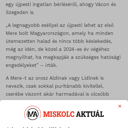
egy újpesti ingatlan bérléséről, ahogy Vácon és
Szegeden is.
„A legnagyobb eséllyel az újpesti lehet az első
Mere bolt Magyarországon, amely ha minden
ütemezetten halad és nincs több késlekedés,
még az idén, de közel a 2024-es év végéhez
megnyílhat, ha megkapják a szükséges hatósági
engedélyeket” – írták.
A Mere-t az orosz Aldinak vagy Lidlnek is
nevezik, csak sokkal puritánabb kivitellel,
cserébe viszont akár harmadával is olcsóbb
lehet. A lap szerint a Mere maximum 500
×
termékes kínálattal fog bírni, ennek 80
százalékát pedig a már jól megszokott magyar
beszállítók adják.