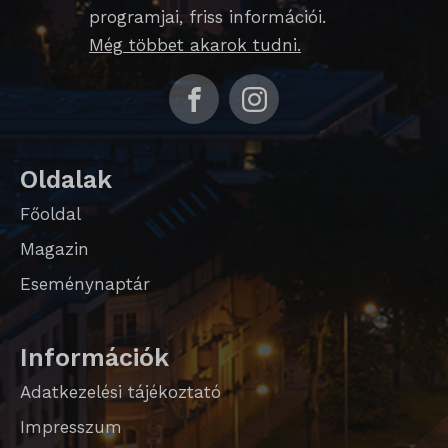
domain
programjai, friss információi.
Még többet akarok tudni.
i18next
litespeed_qc_hide_banner
perf_*
SameSite
Oldalak
SL_G_WPT_TO
Főoldal
Magazin
SL_GWPT_Show_Hide_tmp
Eseménynaptár
SL_wptGlobTipTmp
SLO_G_WPT_TO
Információk
SLO_GWPT_Show_Hide_tmp
Adatkezelési tájékoztató
SLO_wptGlobTipTmp
Impresszum
sm_spd_caution