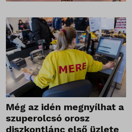
Még az idén megnyílhat a
szuperolcsó orosz
diszkontlánc első üzlete