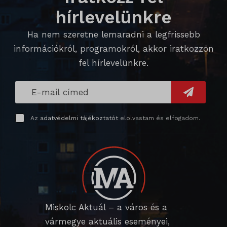
Ez a kategória minden olyan sütit, domaint és szolgáltatást
wordpress_test_cookie
hírlevelünkre
magában foglal, amelyek nem tartoznak a megadott kategóriákba,
_ga_*
wp_lang
vagy amelyeket nem kategorizáltak.
Ha nem szeretne lemaradni a legfrissebb
_gat_gtag_ua_*
wp-settings-*
Részletek megjelenítése
információkról, programokról, akkor iratkozzon
_gid
fel hírlevelünkre.
wp-settings-time-*
_dd_s
mp_*_mixpanel
mhcookie
_qimei_fingerprint
strack_tracking_code
_qimei_i_3
Az
adatvédelmi tájékoztatót
elolvastam és elfogadom.
_qimei_uuid42
amp_*
cato_fw_inet
chatbase_anon_id
Miskolc Aktuál – a város és a
cookieyes-consent
vármegye aktuális eseményei,