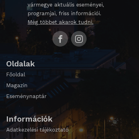
vármegye aktuális eseményei,
_qimei_i_3
programjai, friss információi.
_qimei_uuid42
Még többet akarok tudni.
amp_*
cato_fw_inet
chatbase_anon_id
Oldalak
cookieyes-consent
Főoldal
domain
Magazin
i18next
Eseménynaptár
litespeed_qc_hide_banner
perf_*
Információk
SameSite
Adatkezelési tájékoztató
SL_G_WPT_TO