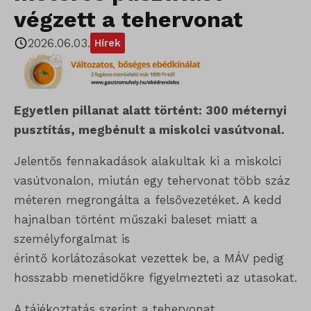
végzett a tehervonat
2026.06.03.
Hírek
Egyetlen pillanat alatt történt: 300 méternyi
pusztítás, megbénult a miskolci vasútvonal.
Jelentős fennakadások alakultak ki a miskolci
vasútvonalon, miután egy tehervonat több száz
méteren megrongálta a felsővezetéket. A kedd
hajnalban történt műszaki baleset miatt a
személyforgalmat is
érintő korlátozásokat vezettek be, a MÁV pedig
hosszabb menetidőkre figyelmezteti az utasokat.
A tájékoztatás szerint a tehervonat