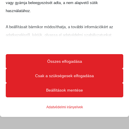
vagy gyámja beleegyezését adta, a nem alapvető sütik
használatához.
A beállításait bármikor módosíthatja, a további információkért az
adatkezelésről, kérjük, olvassa el adatvédelmi szabályzatunkat.
Beállításait később módosíthatja megváltoztathatja.
Ne feledje, hogy ha bizonyos típusú sütik, vagy szolgáltatások
Összes elfogadása
letiltása mellett dönt, az befolyásolhatja a webhely által nyújtott
élményét és az általunk kínált szolgáltatásokat.
Csak a szükségesek elfogadása
Beállítások mentése
Alapvető
Az alapvető sütik és szolgáltatások biztosítják az oldal megfelelő
Adatvédelmi irányelvek
működéséhez. Ezek a sütik és szolgáltatások a GDPR szerint nem
igénylik a felhasználó hozzájárulását.
Részletek megjelenítése