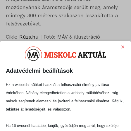
mozdonyának áramszedője sérült meg, amely
mintegy 300 méteres szakaszon leszakította a
felsővezetéket.
Cikk:
Rúzs.hu
| Fotó: MÁV & illusztráció
×
Megosztás:
Adatvédelmi beállítások
Ez a weboldal sütiket használ a felhasználói élmény javítása
érdekében. Néhány elengedhetetlen a webhely működéséhez, míg
mások segítenek elemezni és javítani a felhasználói élményt. Kérjük,
tekintse át lehetőségeit, és válasszon.
Ha 16 évesnél fiatalabb, kérjük, győződjön meg arról, hogy szülője