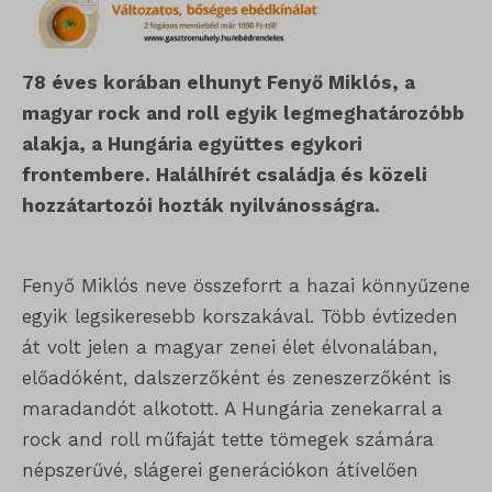
78 éves korában elhunyt Fenyő Miklós, a
magyar rock and roll egyik legmeghatározóbb
alakja, a Hungária együttes egykori
frontembere. Halálhírét családja és közeli
hozzátartozói hozták nyilvánosságra.
Fenyő Miklós neve összeforrt a hazai könnyűzene
egyik legsikeresebb korszakával. Több évtizeden
át volt jelen a magyar zenei élet élvonalában,
előadóként, dalszerzőként és zeneszerzőként is
maradandót alkotott. A Hungária zenekarral a
rock and roll műfaját tette tömegek számára
népszerűvé, slágerei generációkon átívelően