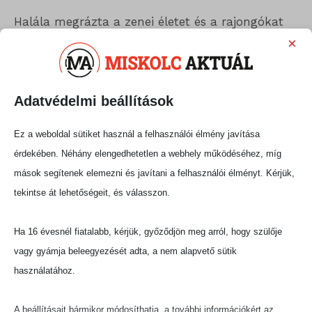
Halála megrázta a zenei életet és a rajongókat
egyaránt. Sokan búcsúznak tőle úgy, mint attól
×
az előadótól, aki évtizedeken át megtestesítette
a lendületet, az életörömöt és a rock and roll
szabadságát.
Adatvédelmi beállítások
Ez a weboldal sütiket használ a felhasználói élmény javítása
Fenyő Miklós öröksége dalaiban, koncertjeinek
érdekében. Néhány elengedhetetlen a webhely működéséhez, míg
emlékeiben és a magyar könnyűzene
mások segítenek elemezni és javítani a felhasználói élményt. Kérjük,
történetében él tovább.
tekintse át lehetőségeit, és válasszon.
Megosztás:
Ha 16 évesnél fiatalabb, kérjük, győződjön meg arról, hogy szülője
vagy gyámja beleegyezését adta, a nem alapvető sütik
használatához.
A beállításait bármikor módosíthatja, a további információkért az