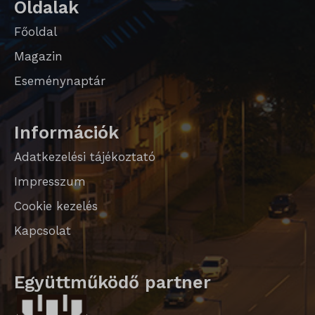
Oldalak
SLO_G_WPT_TO
Főoldal
SLO_GWPT_Show_Hide_tmp
Magazin
SLO_wptGlobTipTmp
Eseménynaptár
sm_spd_caution
ssm_au_c
Információk
Adatkezelési tájékoztató
Impresszum
Cookie kezelés
Kapcsolat
Együttműködő partner