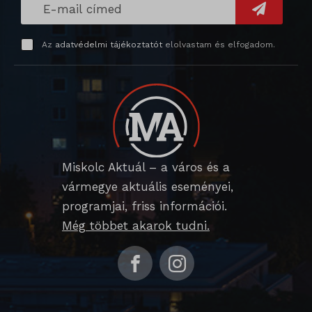
cato_fw_inet
Az
adatvédelmi tájékoztatót
elolvastam és elfogadom.
chatbase_anon_id
cookieyes-consent
domain
i18next
litespeed_qc_hide_banner
Miskolc Aktuál – a város és a
vármegye aktuális eseményei,
perf_*
programjai, friss információi.
SameSite
Még többet akarok tudni.
SL_G_WPT_TO
SL_GWPT_Show_Hide_tmp
SL_wptGlobTipTmp